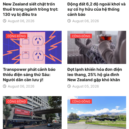
New Zealand siết chặt trốn
Động đất 6,2 độ ngoài khơi và
thuế trong ngành trồng trọt:
sự cố hy hữu của hệ thống
130 vụ bị điều tra
cảnh báo
August 06, 2026
August 06, 2026
CỘNG ĐỒNG
CỘNG ĐỒNG
Transpower phát cảnh báo
Đợt lạnh khiến hóa đơn điện
thiếu điện sáng thứ Sáu:
leo thang, 25% hộ gia đình
Người dân cần lưu ý!
New Zealand gặp khó khăn
August 06, 2026
August 05, 2026
CỘNG ĐỒNG
CỘNG ĐỒNG