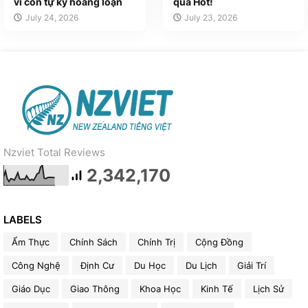
vì con tự kỷ hoảng loạn
quá Hot!
July 24, 2026
July 23, 2026
Nzviet Total Reviews
2,342,170
LABELS
Ẩm Thực
Chính Sách
Chính Trị
Cộng Đồng
Công Nghệ
Định Cư
Du Học
Du Lịch
Giải Trí
Giáo Dục
Giao Thông
Khoa Học
Kinh Tế
Lịch Sử