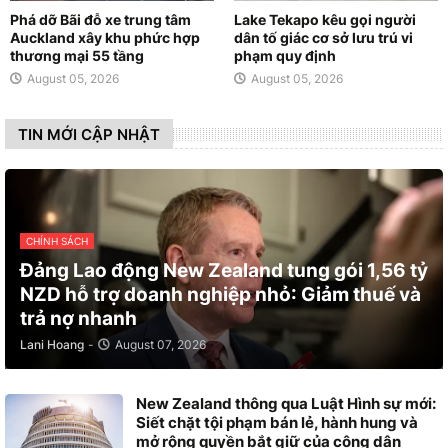
Phá dỡ Bãi đỗ xe trung tâm
Lake Tekapo kêu gọi người
Auckland xây khu phức hợp
dân tố giác cơ sở lưu trú vi
thương mại 55 tầng
phạm quy định
August 05, 2026
August 05, 2026
TIN MỚI CẬP NHẬT
CHÍNH SÁCH
Đảng Lao động New Zealand tung gói 1,56 tỷ
NZD hỗ trợ doanh nghiệp nhỏ: Giảm thuế và
trả nợ nhanh
Lani Hoang
-
August 07, 2026
New Zealand thông qua Luật Hình sự mới:
Siết chặt tội phạm bán lẻ, hành hung và
mở rộng quyền bắt giữ của công dân