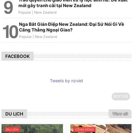
mới gây tranh cãi tại New Zealand
Nga Bắt Gián Điệp New Zealand: Đại Sứ Nói Gì Về
Căng Thẳng Ngoại Giao?
FACEBOOK
Tweets by nzviet
BOTTOM
DU LỊCH
View all
DU LỊCH
CỘNG ĐỒNG