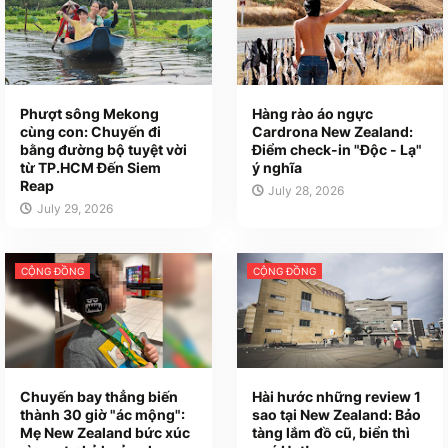
Phượt sông Mekong
Hàng rào áo ngực
cùng con: Chuyến đi
Cardrona New Zealand:
bằng đường bộ tuyệt vời
Điểm check-in "Độc - Lạ"
từ TP.HCM Đến Siem
ý nghĩa
Reap
July 28, 2026
July 29, 2026
CỘNG ĐỒNG
CỘNG ĐỒNG
Chuyến bay thẳng biến
Hài hước những review 1
thành 30 giờ "ác mộng":
sao tại New Zealand: Bảo
Mẹ New Zealand bức xúc
tàng lắm đồ cũ, biển thì