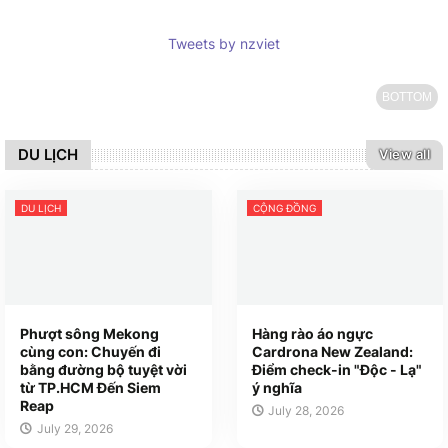
Tweets by nzviet
BOTTOM
DU LỊCH
View all
DU LỊCH
CỘNG ĐỒNG
Phượt sông Mekong
Hàng rào áo ngực
cùng con: Chuyến đi
Cardrona New Zealand:
bằng đường bộ tuyệt vời
Điểm check-in "Độc - Lạ"
từ TP.HCM Đến Siem
ý nghĩa
Reap
July 28, 2026
July 29, 2026