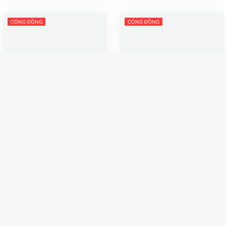
CỘNG ĐỒNG
CỘNG ĐỒNG
Chuyến bay thẳng biến
Hài hước những review 1
thành 30 giờ "ác mộng":
sao tại New Zealand: Bảo
Mẹ New Zealand bức xúc
tàng lắm đồ cũ, biển thì
vì con tự kỷ hoảng loạn
quá Hot!
July 24, 2026
July 23, 2026
Nzviet Total Reviews