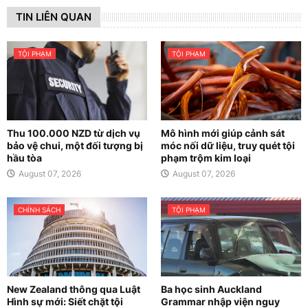
TIN LIÊN QUAN
TỘI PHẠM
TỘI PHẠM
Thu 100.000 NZD từ dịch vụ
Mô hình mới giúp cảnh sát
bảo vệ chui, một đối tượng bị
móc nối dữ liệu, truy quét tội
hầu tòa
phạm trộm kim loại
August 07, 2026
August 07, 2026
CHÍNH SÁCH
TỘI PHẠM
New Zealand thông qua Luật
Ba học sinh Auckland
Hình sự mới: Siết chặt tội
Grammar nhập viện nguy