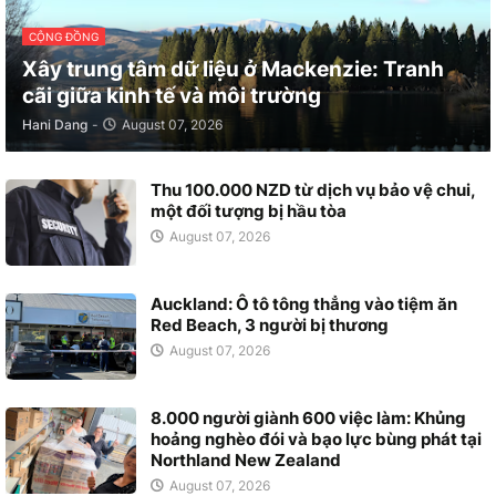
CỘNG ĐỒNG
Xây trung tâm dữ liệu ở Mackenzie: Tranh
cãi giữa kinh tế và môi trường
Hani Dang
-
August 07, 2026
Thu 100.000 NZD từ dịch vụ bảo vệ chui,
một đối tượng bị hầu tòa
August 07, 2026
Auckland: Ô tô tông thẳng vào tiệm ăn
Red Beach, 3 người bị thương
August 07, 2026
8.000 người giành 600 việc làm: Khủng
hoảng nghèo đói và bạo lực bùng phát tại
Northland New Zealand
August 07, 2026