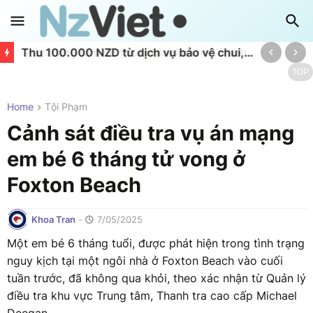
Thu 100.000 NZD từ dịch vụ bảo vệ chui, một đối tượng bị hầu tòa
TOP
Home
Tội Phạm
Cảnh sát điều tra vụ án mạng
em bé 6 tháng tử vong ở
Foxton Beach
Khoa Tran
-
7/05/2025
Một em bé 6 tháng tuổi, được phát hiện trong tình trạng
nguy kịch tại một ngôi nhà ở Foxton Beach vào cuối
tuần trước, đã không qua khỏi, theo xác nhận từ Quản lý
điều tra khu vực Trung tâm, Thanh tra cao cấp Michael