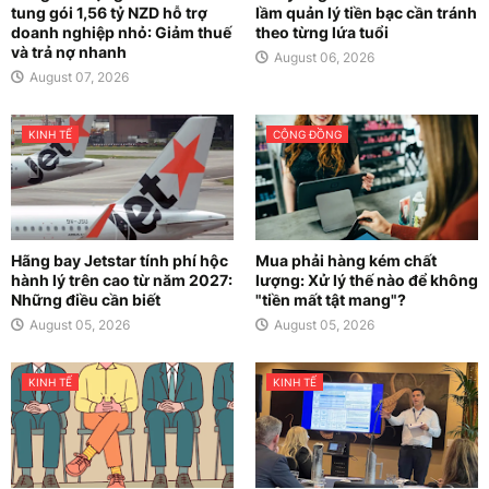
tung gói 1,56 tỷ NZD hỗ trợ
lầm quản lý tiền bạc cần tránh
doanh nghiệp nhỏ: Giảm thuế
theo từng lứa tuổi
và trả nợ nhanh
August 06, 2026
August 07, 2026
KINH TẾ
CỘNG ĐỒNG
Hãng bay Jetstar tính phí hộc
Mua phải hàng kém chất
hành lý trên cao từ năm 2027:
lượng: Xử lý thế nào để không
Những điều cần biết
"tiền mất tật mang"?
August 05, 2026
August 05, 2026
KINH TẾ
KINH TẾ