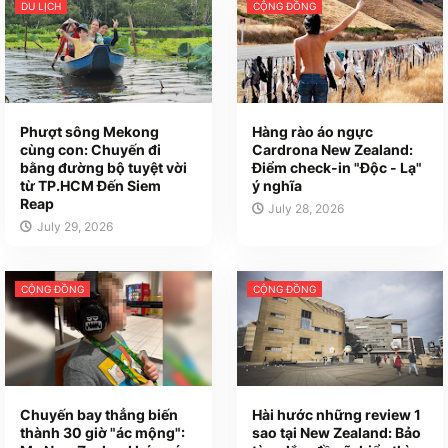
DU LỊCH
CỘNG ĐỒNG
Phượt sông Mekong
Hàng rào áo ngực
cùng con: Chuyến đi
Cardrona New Zealand:
bằng đường bộ tuyệt vời
Điểm check-in "Độc - Lạ"
từ TP.HCM Đến Siem
ý nghĩa
Reap
July 28, 2026
July 29, 2026
CỘNG ĐỒNG
CỘNG ĐỒNG
Chuyến bay thẳng biến
Hài hước những review 1
thành 30 giờ "ác mộng":
sao tại New Zealand: Bảo