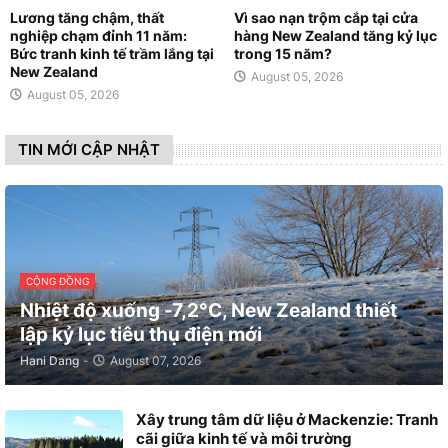
Lương tăng chậm, thất
Vì sao nạn trộm cắp tại cửa
nghiệp chạm đỉnh 11 năm:
hàng New Zealand tăng kỷ lục
Bức tranh kinh tế trầm lắng tại
trong 15 năm?
New Zealand
August 05, 2026
August 05, 2026
TIN MỚI CẬP NHẬT
CỘNG ĐỒNG
Nhiệt độ xuống -7,2°C, New Zealand thiết
lập kỷ lục tiêu thụ điện mới
Hani Dang
-
August 07, 2026
Xây trung tâm dữ liệu ở Mackenzie: Tranh
cãi giữa kinh tế và môi trường