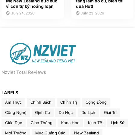
Mẹ New Zealand bức xúc
tàng lắm đồ cũ, biển thì
vì con tự kỷ hoảng loạn
quá Hot!
July 24, 2026
July 23, 2026
Nzviet Total Reviews
LABELS
Ẩm Thực
Chính Sách
Chính Trị
Cộng Đồng
Công Nghệ
Định Cư
Du Học
Du Lịch
Giải Trí
Giáo Dục
Giao Thông
Khoa Học
Kinh Tế
Lịch Sử
Môi Trường
Mục Quảng Cáo
New Zealand