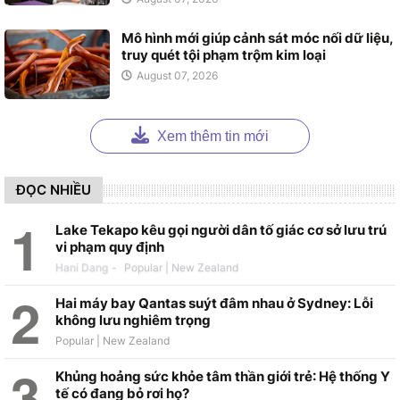
Mô hình mới giúp cảnh sát móc nối dữ liệu,
truy quét tội phạm trộm kim loại
August 07, 2026
Xem thêm tin mới
ĐỌC NHIỀU
Lake Tekapo kêu gọi người dân tố giác cơ sở lưu trú
vi phạm quy định
Hani Dang
-
Hai máy bay Qantas suýt đâm nhau ở Sydney: Lỗi
không lưu nghiêm trọng
Khủng hoảng sức khỏe tâm thần giới trẻ: Hệ thống Y
tế có đang bỏ rơi họ?