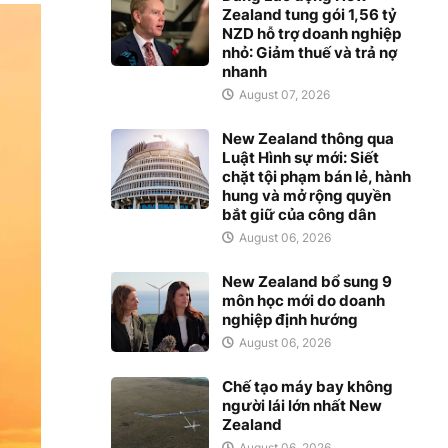
Zealand tung gói 1,56 tỷ
NZD hỗ trợ doanh nghiệp
nhỏ: Giảm thuế và trả nợ
nhanh
August 07, 2026
New Zealand thông qua
Luật Hình sự mới: Siết
chặt tội phạm bán lẻ, hành
hung và mở rộng quyền
bắt giữ của công dân
August 06, 2026
New Zealand bổ sung 9
môn học mới do doanh
nghiệp định hướng
August 06, 2026
Chế tạo máy bay không
người lái lớn nhất New
Zealand
August 06, 2026