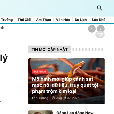
 Trường
Thế Giới
Ẩm Thực
Văn Hóa
Du Lịch
Sức Khỏe
anh
TOP
TIN MỚI CẬP NHẬT
lý
TỘI PHẠM
Mô hình mới giúp cảnh sát
móc nối dữ liệu, truy quét tội
phạm trộm kim loại
Lani Hoang
-
August 07, 2026
u
Đảng Lao động New