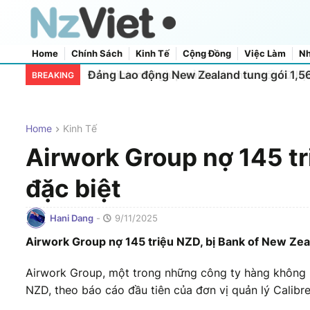
Home
Chính Sách
Kinh Tế
Cộng Đồng
Việc Làm
Nh
Home
About Us
Contact Us
Đảng Lao động New Zealand tung gói 1,56
BREAKING
Home
Kinh Tế
Airwork Group nợ 145 tri
đặc biệt
Hani Dang
-
9/11/2025
Airwork Group nợ 145 triệu NZD, bị Bank of New Zeal
Airwork Group, một trong những công ty hàng không l
NZD, theo báo cáo đầu tiên của đơn vị quản lý Calib