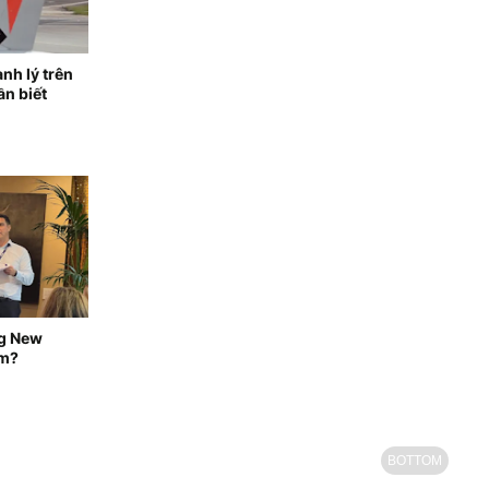
nh lý trên
ần biết
ng New
ăm?
BOTTOM