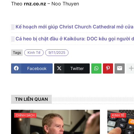
Theo
rnz.co.nz
– Noo Thuyen
░ Kế hoạch mới giúp Christ Church Cathedral mở cửa
░ Cá heo bị chặt đầu ở Kaikōura: DOC kêu gọi người 
Tags
Kinh Tế
9/11/2025
Facebook
Twitter
TIN LIÊN QUAN
CHÍNH SÁCH
KINH TẾ