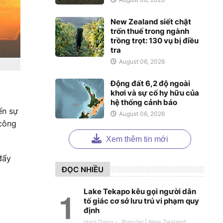
New Zealand siết chặt
trốn thuế trong ngành
trồng trọt: 130 vụ bị điều
tra
August 06, 2026
Động đất 6,2 độ ngoài
khơi và sự cố hy hữu của
hệ thống cảnh báo
ến sự
August 06, 2026
 công
Xem thêm tin mới
đẩy
ĐỌC NHIỀU
Lake Tekapo kêu gọi người dân
tố giác cơ sở lưu trú vi phạm quy
định
Hani Dang
-