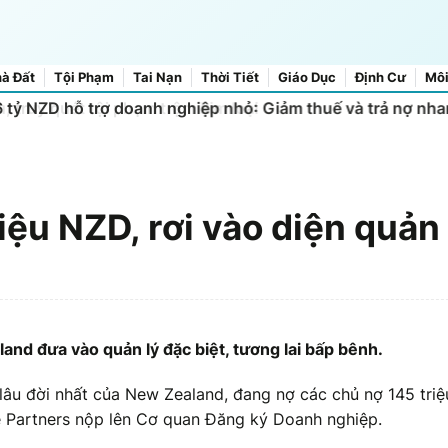
à Đất
Tội Phạm
Tai Nạn
Thời Tiết
Giáo Dục
Định Cư
Môi
 tỷ NZD hỗ trợ doanh nghiệp nhỏ: Giảm thuế và trả nợ nh
ệu NZD, rơi vào diện quản 
and đưa vào quản lý đặc biệt, tương lai bấp bênh.
âu đời nhất của New Zealand, đang nợ các chủ nợ 145 triệ
re Partners nộp lên Cơ quan Đăng ký Doanh nghiệp.