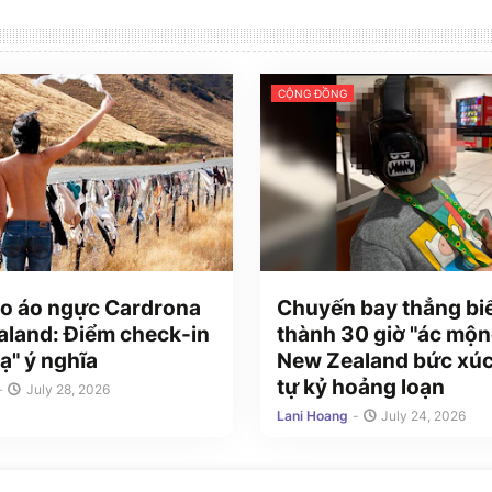
CỘNG ĐỒNG
o áo ngực Cardrona
Chuyến bay thẳng bi
land: Điểm check-in
thành 30 giờ "ác mộn
ạ" ý nghĩa
New Zealand bức xúc
tự kỷ hoảng loạn
-
July 28, 2026
Lani Hoang
-
July 24, 2026