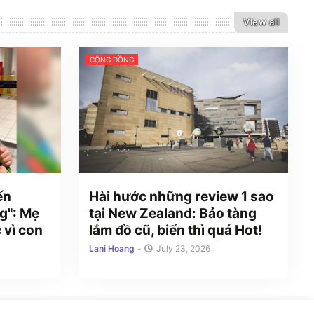
View all
CỘNG ĐỒNG
ến
Hài hước những review 1 sao
g": Mẹ
tại New Zealand: Bảo tàng
 vì con
lắm đồ cũ, biển thì quá Hot!
Lani Hoang
-
July 23, 2026