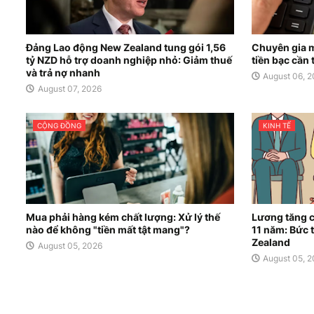
Đảng Lao động New Zealand tung gói 1,56
Chuyên gia m
tỷ NZD hỗ trợ doanh nghiệp nhỏ: Giảm thuế
tiền bạc cần 
và trả nợ nhanh
August 06, 
August 07, 2026
CỘNG ĐỒNG
KINH TẾ
Mua phải hàng kém chất lượng: Xử lý thế
Lương tăng c
nào để không "tiền mất tật mang"?
11 năm: Bức t
Zealand
August 05, 2026
August 05, 