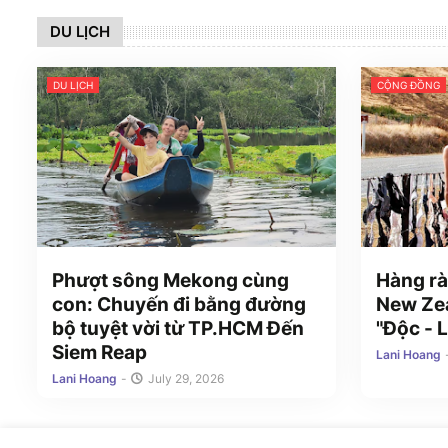
DU LỊCH
DU LỊCH
CỘNG ĐỒNG
Phượt sông Mekong cùng
Hàng rà
con: Chuyến đi bằng đường
New Zea
bộ tuyệt vời từ TP.HCM Đến
"Độc - L
Siem Reap
Lani Hoang
Lani Hoang
-
July 29, 2026