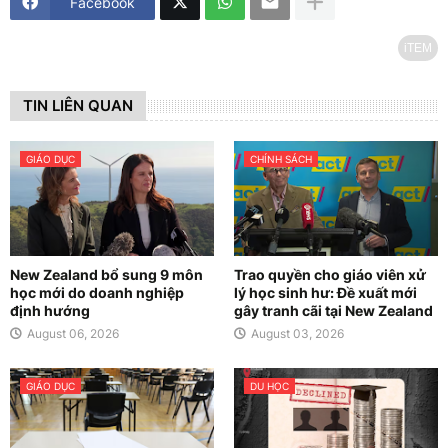
Facebook
iTEM
TIN LIÊN QUAN
GIÁO DỤC
CHÍNH SÁCH
New Zealand bổ sung 9 môn
Trao quyền cho giáo viên xử
học mới do doanh nghiệp
lý học sinh hư: Đề xuất mới
định hướng
gây tranh cãi tại New Zealand
August 06, 2026
August 03, 2026
GIÁO DỤC
DU HỌC