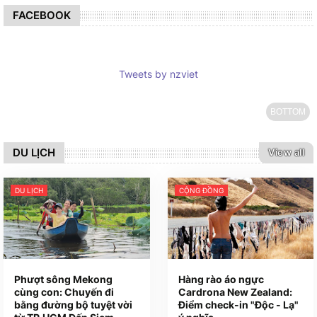
FACEBOOK
Tweets by nzviet
BOTTOM
DU LỊCH
View all
DU LỊCH
CỘNG ĐỒNG
Phượt sông Mekong
Hàng rào áo ngực
cùng con: Chuyến đi
Cardrona New Zealand:
bằng đường bộ tuyệt vời
Điểm check-in "Độc - Lạ"