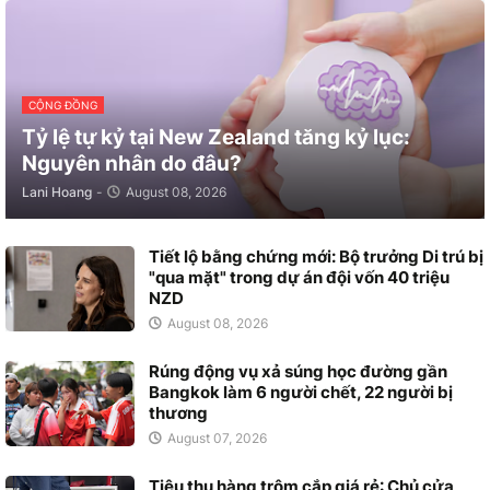
CỘNG ĐỒNG
Tỷ lệ tự kỷ tại New Zealand tăng kỷ lục:
Nguyên nhân do đâu?
Lani Hoang
-
August 08, 2026
Tiết lộ bằng chứng mới: Bộ trưởng Di trú bị
"qua mặt" trong dự án đội vốn 40 triệu
NZD
August 08, 2026
Rúng động vụ xả súng học đường gần
Bangkok làm 6 người chết, 22 người bị
thương
August 07, 2026
Tiêu thụ hàng trộm cắp giá rẻ: Chủ cửa