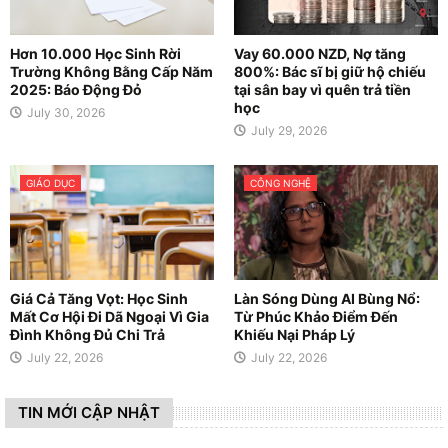
Hơn 10.000 Học Sinh Rời
Vay 60.000 NZD, Nợ tăng
Trường Không Bằng Cấp Năm
800%: Bác sĩ bị giữ hộ chiếu
2025: Báo Động Đỏ
tại sân bay vì quên trả tiền
học
July 30, 2026
July 29, 2026
GIÁO DỤC
CÔNG NGHỆ
Giá Cả Tăng Vọt: Học Sinh
Làn Sóng Dùng AI Bùng Nổ:
Mất Cơ Hội Đi Dã Ngoại Vì Gia
Từ Phúc Khảo Điểm Đến
Đình Không Đủ Chi Trả
Khiếu Nại Pháp Lý
July 22, 2026
July 22, 2026
TIN MỚI CẬP NHẬT