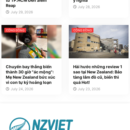
từ TP.HCM Đến Siem
ý nghĩa
Reap
July 28, 2026
July 29, 2026
CỘNG ĐỒNG
CỘNG ĐỒNG
Chuyến bay thẳng biến
Hài hước những review 1
thành 30 giờ "ác mộng":
sao tại New Zealand: Bảo
Mẹ New Zealand bức xúc
tàng lắm đồ cũ, biển thì
vì con tự kỷ hoảng loạn
quá Hot!
July 24, 2026
July 23, 2026