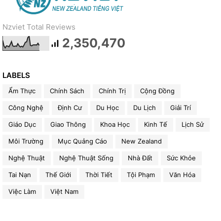
Nzviet Total Reviews
2,350,470
LABELS
Ẩm Thực
Chính Sách
Chính Trị
Cộng Đồng
Công Nghệ
Định Cư
Du Học
Du Lịch
Giải Trí
Giáo Dục
Giao Thông
Khoa Học
Kinh Tế
Lịch Sử
Môi Trường
Mục Quảng Cáo
New Zealand
Nghệ Thuật
Nghệ Thuật Sống
Nhà Đất
Sức Khỏe
Tai Nạn
Thế Giới
Thời Tiết
Tội Phạm
Văn Hóa
Việc Làm
Việt Nam