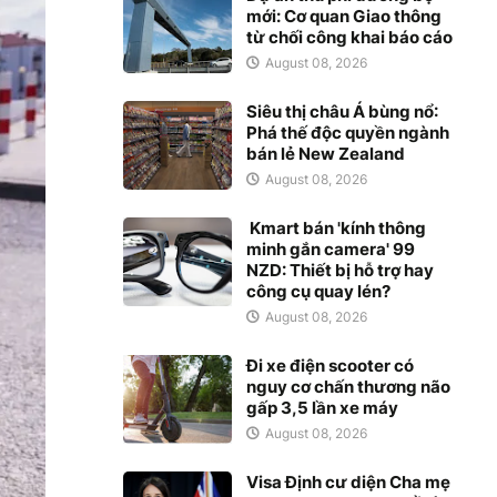
mới: Cơ quan Giao thông
từ chối công khai báo cáo
August 08, 2026
Siêu thị châu Á bùng nổ:
Phá thế độc quyền ngành
bán lẻ New Zealand
August 08, 2026
Kmart bán 'kính thông
minh gắn camera' 99
NZD: Thiết bị hỗ trợ hay
công cụ quay lén?
August 08, 2026
Đi xe điện scooter có
nguy cơ chấn thương não
gấp 3,5 lần xe máy
August 08, 2026
Visa Định cư diện Cha mẹ