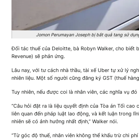
Jomon Perumayan Joseph bị bắt quả tang sử dụng
Đối tác thuế của Deloitte, bà Robyn Walker, cho biế
Revenue) sẽ phản ứng.
Lâu nay, với tư cách nhà thầu, tài xế Uber tự xử lý n
nhiên liệu. Một số người cũng đăng ký GST (thuế hàng
Tuy nhiên, nếu được coi là nhân viên, các nghĩa vụ đ
“Câu hỏi đặt ra là liệu quyết định của Tòa án Tối ca
liên quan đến pháp luật lao động, và kết luận trong 
nhiên sẽ có ảnh hưởng nhất định,” Walker nói.
“Từ góc độ thuế, nhân viên không thể khấu trừ chi phí