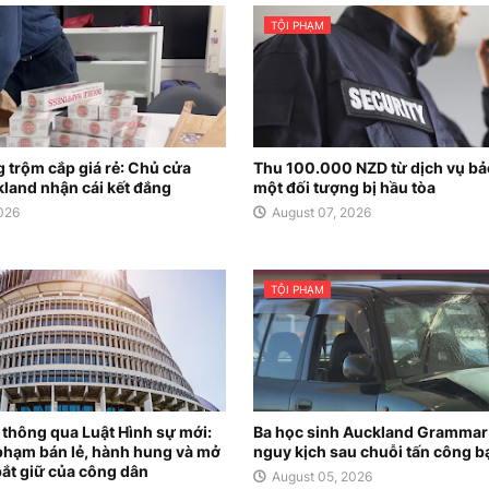
TỘI PHẠM
g trộm cắp giá rẻ: Chủ cửa
Thu 100.000 NZD từ dịch vụ bảo
kland nhận cái kết đắng
một đối tượng bị hầu tòa
2026
August 07, 2026
TỘI PHẠM
thông qua Luật Hình sự mới:
Ba học sinh Auckland Grammar
i phạm bán lẻ, hành hung và mở
nguy kịch sau chuỗi tấn công b
ắt giữ của công dân
August 05, 2026