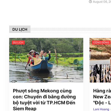
August 06, 
DU LỊCH
DU LỊCH
CỘNG ĐỒNG
Phượt sông Mekong cùng
Hàng rà
con: Chuyến đi bằng đường
New Zea
bộ tuyệt vời từ TP.HCM Đến
"Độc - L
Siem Reap
Lani Hoang