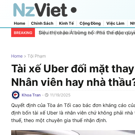
Home
Chính Sách
Kinh Tế
Cộng Đồng
Việc Làm
Nh
Home
About Us
Contact Us
Siêu thị châu Á bùng nổ: Phá thế độc qu
BREAKING
Home
Tội Phạm
Tài xế Uber đối mặt thay
Nhân viên hay nhà thầu
Khoa Tran
-
11/19/2025
Quyết định của Tòa án Tối cao bác đơn kháng cáo củ
định bốn tài xế Uber là nhân viên chứ không phải nhà
thuế, theo một chuyên gia thuế nhận định.