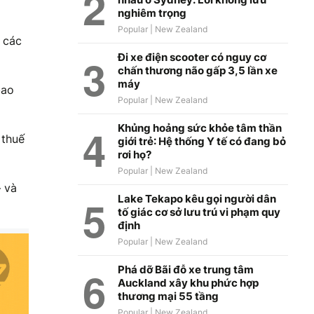
nghiêm trọng
h các
Đi xe điện scooter có nguy cơ
chấn thương não gấp 3,5 lần xe
máy
bao
Khủng hoảng sức khỏe tâm thần
 thuế
giới trẻ: Hệ thống Y tế có đang bỏ
rơi họ?
— và
Lake Tekapo kêu gọi người dân
tố giác cơ sở lưu trú vi phạm quy
định
Phá dỡ Bãi đỗ xe trung tâm
Auckland xây khu phức hợp
thương mại 55 tầng