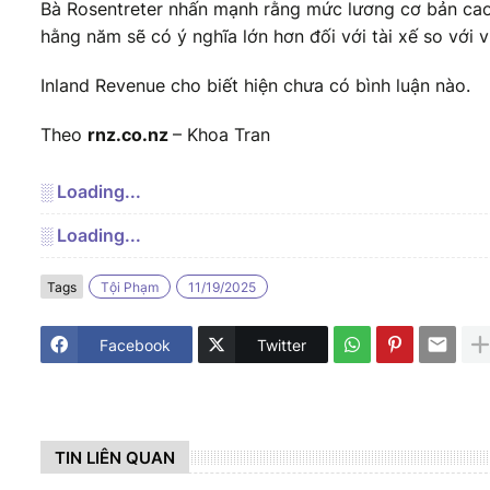
Bà Rosentreter nhấn mạnh rằng mức lương cơ bản cao 
hằng năm sẽ có ý nghĩa lớn hơn đối với tài xế so với v
Inland Revenue cho biết hiện chưa có bình luận nào.
Theo
rnz.co.nz
– Khoa Tran
░ Loading...
░ Loading...
Tags
Tội Phạm
11/19/2025
Facebook
Twitter
TIN LIÊN QUAN