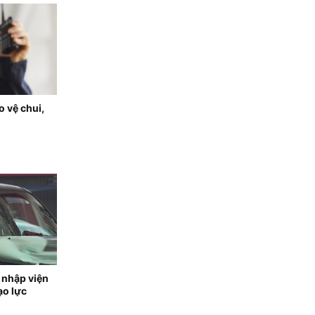
 vệ chui,
 nhập viện
ạo lực