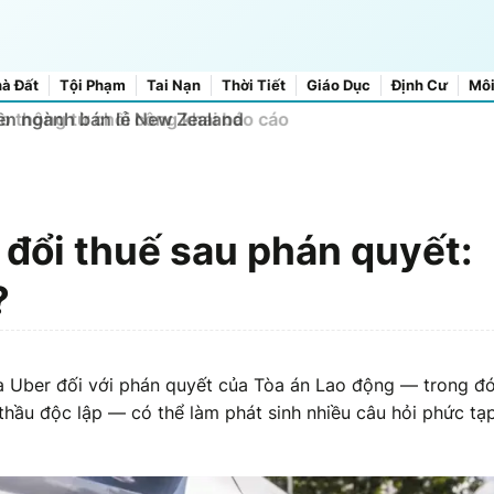
à Đất
Tội Phạm
Tai Nạn
Thời Tiết
Giáo Dục
Định Cư
Môi
yền ngành bán lẻ New Zealand
 đổi thuế sau phán quyết:
?
a Uber đối với phán quyết của Tòa án Lao động — trong đ
 thầu độc lập — có thể làm phát sinh nhiều câu hỏi phức tạ