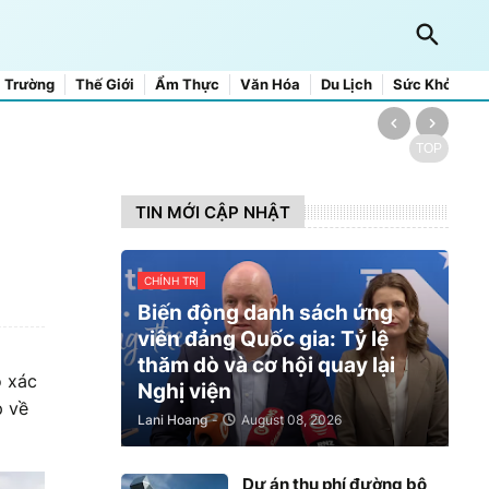
 Trường
Thế Giới
Ẩm Thực
Văn Hóa
Du Lịch
Sức Khỏe
TOP
TIN MỚI CẬP NHẬT
CHÍNH TRỊ
Biến động danh sách ứng
viên đảng Quốc gia: Tỷ lệ
thăm dò và cơ hội quay lại
ó xác
Nghị viện
p về
Lani Hoang
-
August 08, 2026
Dự án thu phí đường bộ