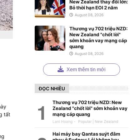
New Zealand thay đổi lớn:
Bỏ thời hạn EOI 2 năm
August 08, 2026
Thương vụ 702 triệu NZD:
New Zealand "chốt lời"
sớm khoản vay mạng cáp
quang
August 08, 2026
Xem thêm tin mới
ĐỌC NHIỀU
Thương vụ 702 triệu NZD: New
này
Zealand "chốt lời" sớm khoản vay
mạng cáp quang
g tất
Lani Hoang
-
Hai máy bay Qantas suýt đâm
ng
nhau ở Sydney: Lỗi không lưu