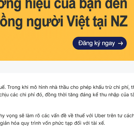
uế. Trong khi mô hình nhà thầu cho phép khấu trừ chi phí, t
hịu các chi phí đó, đồng thời tăng đáng kể thu nhập của tà
y vọng sẽ làm rõ các vấn đề về thuế với Uber trên tư cách
iản hóa quy trình vốn phức tạp đối với tài xế.