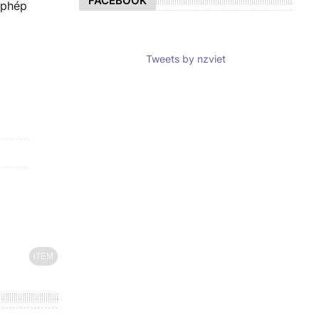
FACEBOOK
 phép
Tweets by nzviet
iTEM