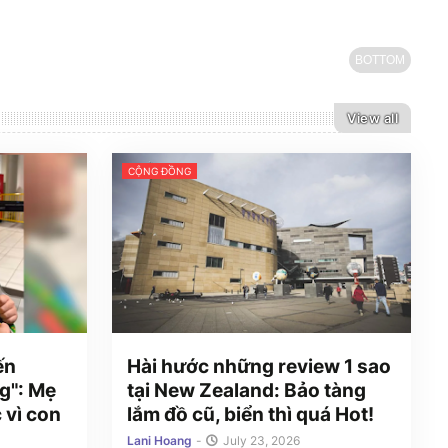
BOTTOM
View all
CỘNG ĐỒNG
ến
Hài hước những review 1 sao
g": Mẹ
tại New Zealand: Bảo tàng
 vì con
lắm đồ cũ, biển thì quá Hot!
Lani Hoang
-
July 23, 2026