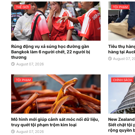
THẾ GIỚI
TỘI PHẠM
Rúng động vụ xả súng học đường gần
Tiêu thụ hàn
Bangkok làm 6 người chết, 22 người bị
hàng tại Auc
thương
August 07, 
August 07, 2026
TỘI PHẠM
CHÍNH SÁCH
Mô hình mới giúp cảnh sát móc nối dữ liệu,
New Zealand 
truy quét tội phạm trộm kim loại
Siết chặt tộ
rộng quyền b
August 07, 2026