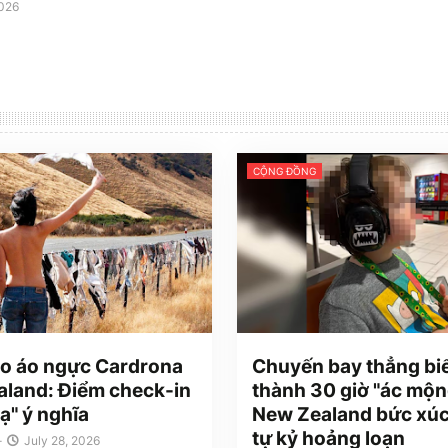
2026
CỘNG ĐỒNG
o áo ngực Cardrona
Chuyến bay thẳng bi
land: Điểm check-in
thành 30 giờ "ác mộn
ạ" ý nghĩa
New Zealand bức xúc
tự kỷ hoảng loạn
-
July 28, 2026