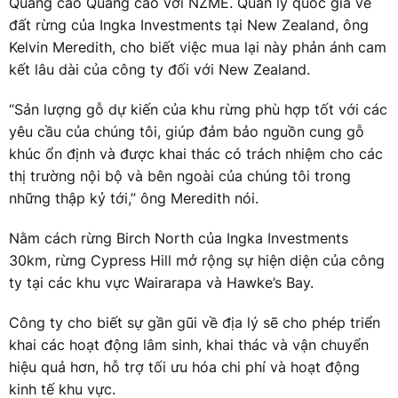
Quảng cáo Quảng cáo với NZME. Quản lý quốc gia về
đất rừng của Ingka Investments tại New Zealand, ông
Kelvin Meredith, cho biết việc mua lại này phản ánh cam
kết lâu dài của công ty đối với New Zealand.
“Sản lượng gỗ dự kiến của khu rừng phù hợp tốt với các
yêu cầu của chúng tôi, giúp đảm bảo nguồn cung gỗ
khúc ổn định và được khai thác có trách nhiệm cho các
thị trường nội bộ và bên ngoài của chúng tôi trong
những thập kỷ tới,” ông Meredith nói.
Nằm cách rừng Birch North của Ingka Investments
30km, rừng Cypress Hill mở rộng sự hiện diện của công
ty tại các khu vực Wairarapa và Hawke’s Bay.
Công ty cho biết sự gần gũi về địa lý sẽ cho phép triển
khai các hoạt động lâm sinh, khai thác và vận chuyển
hiệu quả hơn, hỗ trợ tối ưu hóa chi phí và hoạt động
kinh tế khu vực.