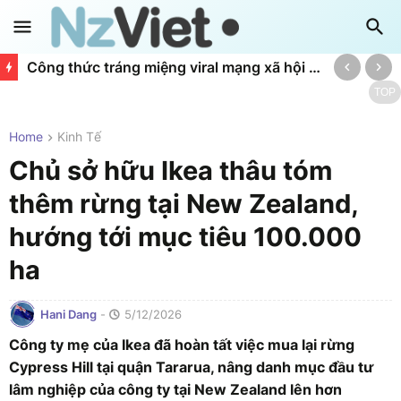
Công thức tráng miệng viral mạng xã hội giúp bánh quy Kingston tăng doanh số gấp 3
TOP
Home
Kinh Tế
Chủ sở hữu Ikea thâu tóm
thêm rừng tại New Zealand,
hướng tới mục tiêu 100.000
ha
Hani Dang
-
5/12/2026
Công ty mẹ của Ikea đã hoàn tất việc mua lại rừng
Cypress Hill tại quận Tararua, nâng danh mục đầu tư
lâm nghiệp của công ty tại New Zealand lên hơn