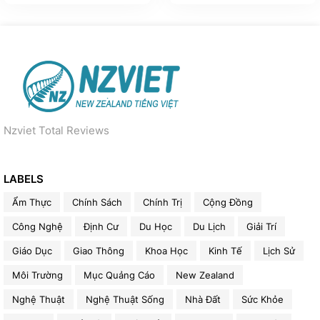
Nzviet Total Reviews
LABELS
Ẩm Thực
Chính Sách
Chính Trị
Cộng Đồng
Công Nghệ
Định Cư
Du Học
Du Lịch
Giải Trí
Giáo Dục
Giao Thông
Khoa Học
Kinh Tế
Lịch Sử
Môi Trường
Mục Quảng Cáo
New Zealand
Nghệ Thuật
Nghệ Thuật Sống
Nhà Đất
Sức Khỏe