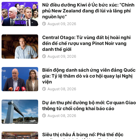
Nữ điều dưỡng Kiwi ở Úc bức xúc: “Chính
phủ New Zealand đang đi lùi và lãng phí
nguồn lực”
August 09, 2026
Central Otago: Từ vùng đất bị hoài nghi
đến đế chế rượu vang Pinot Noir vang
danh thế giới
August 09, 2026
Biến động danh sách ứng viên đảng Quốc
gia: Tỷ lệ thăm dò và cơ hội quay lại Nghị
viện
August 08, 2026
Dự án thu phí đường bộ mới: Cơ quan Giao
thông từ chối công khai báo cáo
August 08, 2026
Siêu thị châu Á bùng nổ: Phá thế độc