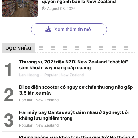
quyền ngành bán lẻ New Zealand
August 08, 2026
Xem thêm tin mới
ĐỌC NHIỀU
Thương vụ 702 triệu NZD: New Zealand "chốt lời"
sớm khoản vay mạng cáp quang
Lani Hoang
-
Đi xe điện scooter có nguy cơ chấn thương não gấp
3,5 lần xe máy
Hai máy bay Qantas suýt đâm nhau ở Sydney: Lỗi
không lưu nghiêm trọng
Khủng hoảng sức khỏe tâm thần giới trẻ: Hệ thống Y