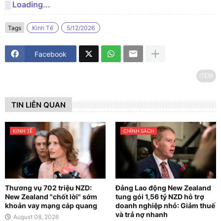
░ Loading...
Tags
Kinh Tế
5/12/2026
Facebook
iTEM
TIN LIÊN QUAN
KINH TẾ
CHÍNH SÁCH
Thương vụ 702 triệu NZD:
Đảng Lao động New Zealand
New Zealand "chốt lời" sớm
tung gói 1,56 tỷ NZD hỗ trợ
khoản vay mạng cáp quang
doanh nghiệp nhỏ: Giảm thuế
và trả nợ nhanh
August 08, 2026