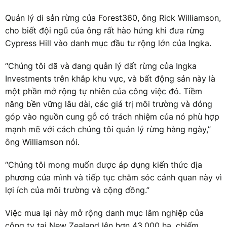
Quản lý di sản rừng của Forest360, ông Rick Williamson,
cho biết đội ngũ của ông rất hào hứng khi đưa rừng
Cypress Hill vào danh mục đầu tư rộng lớn của Ingka.
“Chúng tôi đã và đang quản lý đất rừng của Ingka
Investments trên khắp khu vực, và bất động sản này là
một phần mở rộng tự nhiên của công việc đó. Tiềm
năng bền vững lâu dài, các giá trị môi trường và đóng
góp vào nguồn cung gỗ có trách nhiệm của nó phù hợp
mạnh mẽ với cách chúng tôi quản lý rừng hàng ngày,”
ông Williamson nói.
“Chúng tôi mong muốn được áp dụng kiến thức địa
phương của mình và tiếp tục chăm sóc cảnh quan này vì
lợi ích của môi trường và cộng đồng.”
Việc mua lại này mở rộng danh mục lâm nghiệp của
công ty tại New Zealand lên hơn 43.000 ha, chiếm