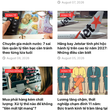
August 07, 2026
KINH TẾ
KINH TẾ
Chuyên gia mách nước: 7 sai
Hãng bay Jetstar tính phí hộc
lầm quản lý tiền bạc cần tránh
hành lý trên cao từ năm 2027:
theo từng lứa tuổi
Những điều cần biết
August 06, 2026
August 05, 2026
CỘNG ĐỒNG
KINH TẾ
Mua phải hàng kém chất
Lương tăng chậm, thất
lượng: Xử lý thế nào để không
nghiệp chạm đỉnh 11 năm:
"tiền mất tật mang"?
Bức tranh kinh tế trầm lắng tại