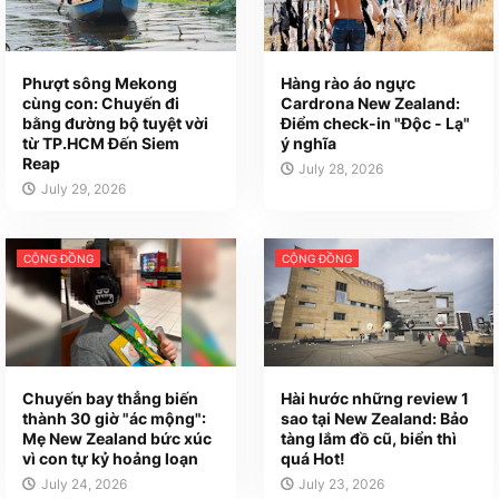
Phượt sông Mekong
Hàng rào áo ngực
cùng con: Chuyến đi
Cardrona New Zealand:
bằng đường bộ tuyệt vời
Điểm check-in "Độc - Lạ"
từ TP.HCM Đến Siem
ý nghĩa
Reap
July 28, 2026
July 29, 2026
CỘNG ĐỒNG
CỘNG ĐỒNG
Chuyến bay thẳng biến
Hài hước những review 1
thành 30 giờ "ác mộng":
sao tại New Zealand: Bảo
Mẹ New Zealand bức xúc
tàng lắm đồ cũ, biển thì
vì con tự kỷ hoảng loạn
quá Hot!
July 24, 2026
July 23, 2026