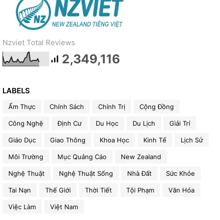
Nzviet Total Reviews
2,349,116
LABELS
Ẩm Thực
Chính Sách
Chính Trị
Cộng Đồng
Công Nghệ
Định Cư
Du Học
Du Lịch
Giải Trí
Giáo Dục
Giao Thông
Khoa Học
Kinh Tế
Lịch Sử
Môi Trường
Mục Quảng Cáo
New Zealand
Nghệ Thuật
Nghệ Thuật Sống
Nhà Đất
Sức Khỏe
Tai Nạn
Thế Giới
Thời Tiết
Tội Phạm
Văn Hóa
Việc Làm
Việt Nam