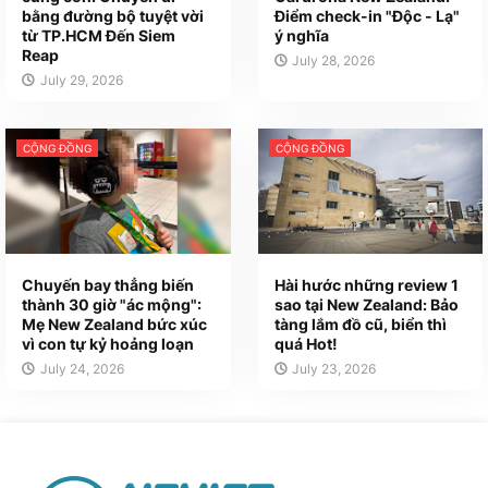
bằng đường bộ tuyệt vời
Điểm check-in "Độc - Lạ"
từ TP.HCM Đến Siem
ý nghĩa
Reap
July 28, 2026
July 29, 2026
CỘNG ĐỒNG
CỘNG ĐỒNG
Chuyến bay thẳng biến
Hài hước những review 1
thành 30 giờ "ác mộng":
sao tại New Zealand: Bảo
Mẹ New Zealand bức xúc
tàng lắm đồ cũ, biển thì
vì con tự kỷ hoảng loạn
quá Hot!
July 24, 2026
July 23, 2026