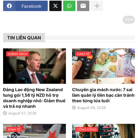
Facebook
iTEM
TIN LIÊN QUAN
CHÍNH SÁCH
KINH TẾ
Đảng Lao động New Zealand
Chuyên gia mách nước: 7 sai
tung gói 1,56 tỷ NZD hỗ trợ
lầm quản lý tiền bạc cần tránh
doanh nghiệp nhỏ: Giảm thuế
theo từng lứa tuổi
và trả nợ nhanh
August 06, 2026
August 07, 2026
KINH TẾ
CỘNG ĐỒNG