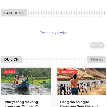
FACEBOOK
Tweets by nzviet
BOTTOM
DU LỊCH
View all
DU LỊCH
CỘNG ĐỒNG
Phượt sông Mekong
Hàng rào áo ngực
cùng con: Chuyến đi
Cardrona New Zealand: