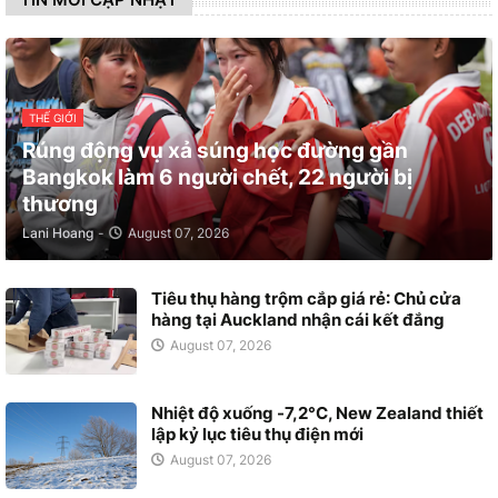
THẾ GIỚI
Rúng động vụ xả súng học đường gần
Bangkok làm 6 người chết, 22 người bị
thương
Lani Hoang
-
August 07, 2026
Tiêu thụ hàng trộm cắp giá rẻ: Chủ cửa
hàng tại Auckland nhận cái kết đắng
August 07, 2026
Nhiệt độ xuống -7,2°C, New Zealand thiết
lập kỷ lục tiêu thụ điện mới
August 07, 2026