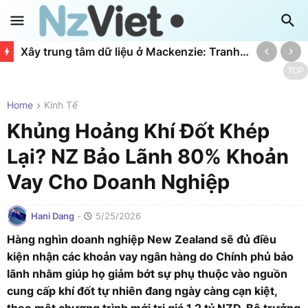
Xây trung tâm dữ liệu ở Mackenzie: Tranh cãi giữa kinh tế và môi trường
TOP
Home
Kinh Tế
Khủng Hoảng Khí Đốt Khép
Lại? NZ Bảo Lãnh 80% Khoản
Vay Cho Doanh Nghiệp
Hani Dang
-
5/25/2026
Hàng nghìn doanh nghiệp New Zealand sẽ đủ điều
kiện nhận các khoản vay ngân hàng do Chính phủ bảo
lãnh nhằm giúp họ giảm bớt sự phụ thuộc vào nguồn
cung cấp khí đốt tự nhiên đang ngày càng cạn kiệt,