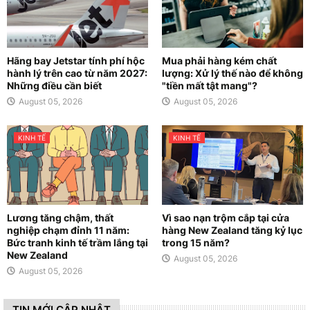
Hãng bay Jetstar tính phí hộc
Mua phải hàng kém chất
hành lý trên cao từ năm 2027:
lượng: Xử lý thế nào để không
Những điều cần biết
"tiền mất tật mang"?
August 05, 2026
August 05, 2026
KINH TẾ
KINH TẾ
Lương tăng chậm, thất
Vì sao nạn trộm cắp tại cửa
nghiệp chạm đỉnh 11 năm:
hàng New Zealand tăng kỷ lục
Bức tranh kinh tế trầm lắng tại
trong 15 năm?
New Zealand
August 05, 2026
August 05, 2026
TIN MỚI CẬP NHẬT