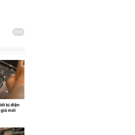
iTEM
iết bị điện
 giá mới