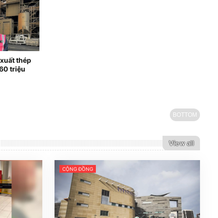
xuất thép
60 triệu
BOTTOM
View all
CỘNG ĐỒNG