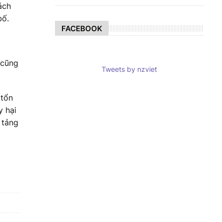
ách
bố.
FACEBOOK
 cũng
Tweets by nzviet
 tổn
y hại
 tảng