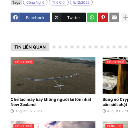
Tags
Công Nghệ
Thế Giới
5/12/2026
Facebook
Twitter
TIN LIÊN QUAN
CÔNG NGHỆ
CÔNG NGHỆ
Chế tạo máy bay không người lái lớn nhất
Bùng nổ Cryp
New Zealand
cần siết chặt
August 06, 2026
August 02, 
CÔNG NGHỆ
CHÍNH TRỊ