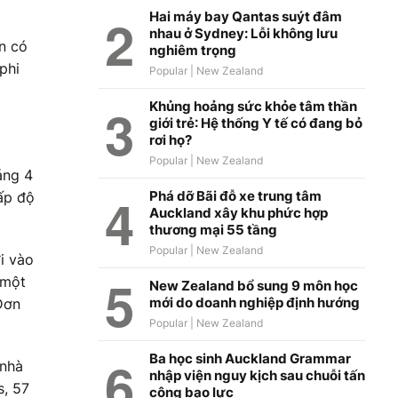
Hai máy bay Qantas suýt đâm
nhau ở Sydney: Lỗi không lưu
n có
nghiêm trọng
phi
Khủng hoảng sức khỏe tâm thần
giới trẻ: Hệ thống Y tế có đang bỏ
rơi họ?
áng 4
Phá dỡ Bãi đỗ xe trung tâm
ấp độ
Auckland xây khu phức hợp
thương mại 55 tầng
đi vào
 một
New Zealand bổ sung 9 môn học
mới do doanh nghiệp định hướng
Đơn
Ba học sinh Auckland Grammar
 nhà
nhập viện nguy kịch sau chuỗi tấn
s, 57
công bạo lực