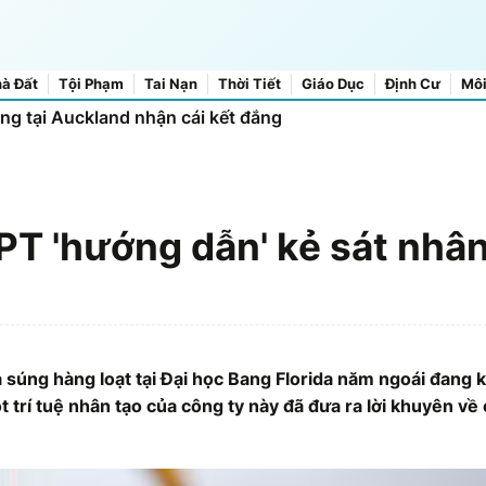
à Đất
Tội Phạm
Tai Nạn
Thời Tiết
Giáo Dục
Định Cư
Môi
ập kỷ lục tiêu thụ điện mới
PT 'hướng dẫn' kẻ sát nhâ
 súng hàng loạt tại Đại học Bang Florida năm ngoái đang 
trí tuệ nhân tạo của công ty này đã đưa ra lời khuyên về