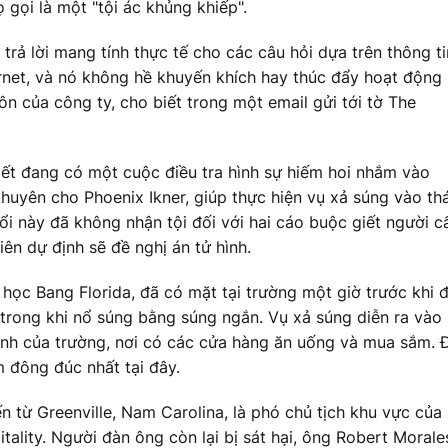
gọi là một "tội ác khủng khiếp".
rả lời mang tính thực tế cho các câu hỏi dựa trên thông ti
ernet, và nó không hề khuyến khích hay thúc đẩy hoạt động 
n của công ty, cho biết trong một email gửi tới tờ The
biết đang có một cuộc điều tra hình sự hiếm hoi nhắm vào
khuyên cho Phoenix Ikner, giúp thực hiện vụ xả súng vào th
ổi này đã không nhận tội đối với hai cáo buộc giết người c
ên dự định sẽ đề nghị án tử hình.
i học Bang Florida, đã có mặt tại trường một giờ trước khi 
 trong khi nổ súng bằng súng ngắn. Vụ xả súng diễn ra vào
sinh của trường, nơi có các cửa hàng ăn uống và mua sắm. 
m đông đúc nhất tại đây.
n từ Greenville, Nam Carolina, là phó chủ tịch khu vực của
ality. Người đàn ông còn lại bị sát hại, ông Robert Morale