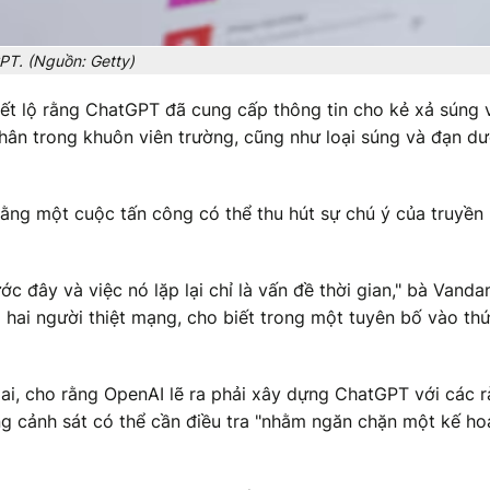
PT. (Nguồn: Getty)
iết lộ rằng ChatGPT đã cung cấp thông tin cho kẻ xả súng 
hân trong khuôn viên trường, cũng như loại súng và đạn d
ằng một cuộc tấn công có thể thu hút sự chú ý của truyền
ớc đây và việc nó lặp lại chỉ là vấn đề thời gian," bà Vanda
 hai người thiệt mạng, cho biết trong một tuyên bố vào thứ
Hai, cho rằng OpenAI lẽ ra phải xây dựng ChatGPT với các 
g cảnh sát có thể cần điều tra "nhằm ngăn chặn một kế ho