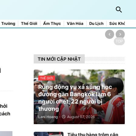
 Trường
Thế Giới
Ẩm Thực
Văn Hóa
Du Lịch
Sức Khỏe
TOP
TIN MỚI CẬP NHẬT
n
THẾ GIỚI
Rúng động vụ xả súng học
đường gần Bangkok làm 6
người chết, 22 người bị
khởi
thương
 cách
Lani Hoang
-
August 07, 2026
Tiêu thụ hàng trộm cắp