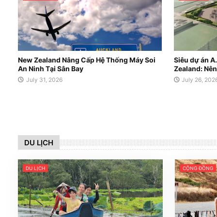
New Zealand Nâng Cấp Hệ Thống Máy Soi
Siêu dự án A
An Ninh Tại Sân Bay
Zealand: Nên
July 31, 2026
July 26, 202
DU LỊCH
DU LỊCH
CỘNG ĐỒNG