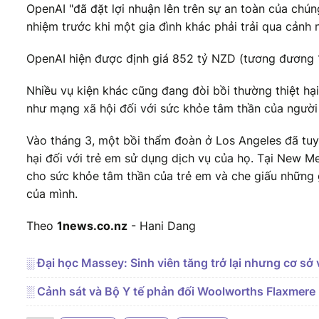
OpenAI "đã đặt lợi nhuận lên trên sự an toàn của chúng
nhiệm trước khi một gia đình khác phải trải qua cảnh 
OpenAI hiện được định giá 852 tỷ NZD (tương đương 1
Nhiều vụ kiện khác cũng đang đòi bồi thường thiệt hạ
như mạng xã hội đối với sức khỏe tâm thần của người
Vào tháng 3, một bồi thẩm đoàn ở Los Angeles đã tuy
hại đối với trẻ em sử dụng dịch vụ của họ. Tại New M
cho sức khỏe tâm thần của trẻ em và che giấu những g
của mình.
Theo
1news.co.nz
- Hani Dang
░ Đại học Massey: Sinh viên tăng trở lại nhưng cơ sở v
░ Cảnh sát và Bộ Y tế phản đối Woolworths Flaxmere 