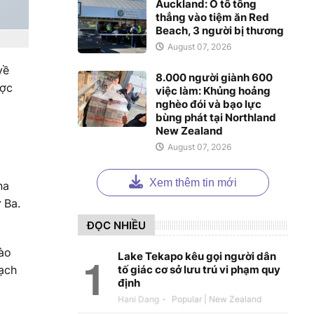
Auckland: Ô tô tông
thẳng vào tiệm ăn Red
Beach, 3 người bị thương
August 07, 2026
về
8.000 người giành 600
ược
việc làm: Khủng hoảng
nghèo đói và bạo lực
bùng phát tại Northland
New Zealand
August 07, 2026
Xem thêm tin mới
na
 Ba.
ĐỌC NHIỀU
rào
Lake Tekapo kêu gọi người dân
tố giác cơ sở lưu trú vi phạm quy
ạch
định
Hani Dang
-