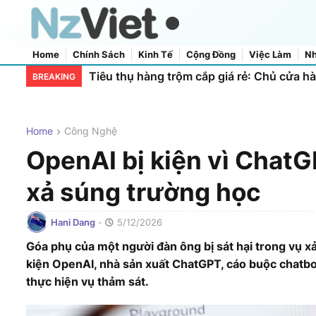
Home
Chính Sách
Kinh Tế
Cộng Đồng
Việc Làm
Nh
Home
About Us
Contact Us
Nhiệt độ xuống -7,2°C, New Zealand thiết l
BREAKING
Home
Công Nghệ
OpenAI bị kiện vì ChatG
xả súng trường học
Hani Dang
-
5/12/2026
Góa phụ của một người đàn ông bị sát hại trong vụ xả
kiện OpenAI, nhà sản xuất ChatGPT, cáo buộc chatbot 
thực hiện vụ thảm sát.