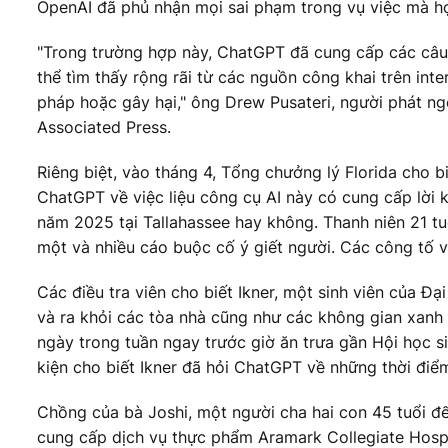
OpenAI đã phủ nhận mọi sai phạm trong vụ việc mà họ 
"Trong trường hợp này, ChatGPT đã cung cấp các câu t
thể tìm thấy rộng rãi từ các nguồn công khai trên int
pháp hoặc gây hại," ông Drew Pusateri, người phát ngô
Associated Press.
Riêng biệt, vào tháng 4, Tổng chưởng lý Florida cho 
ChatGPT về việc liệu công cụ AI này có cung cấp lời 
năm 2025 tại Tallahassee hay không. Thanh niên 21 tu
một và nhiều cáo buộc cố ý giết người. Các công tố vi
Các điều tra viên cho biết Ikner, một sinh viên của Đạ
và ra khỏi các tòa nhà cũng như các không gian xanh
ngày trong tuần ngay trước giờ ăn trưa gần Hội học 
kiện cho biết Ikner đã hỏi ChatGPT về những thời điể
Chồng của bà Joshi, một người cha hai con 45 tuổi đế
cung cấp dịch vụ thực phẩm Aramark Collegiate Hospit