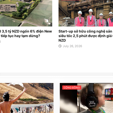
.I 3,5 tỷ NZD ngốn 6% điện New
Start-up sở hữu công nghệ sản 
 tiếp tục hay tạm dừng?
siêu tốc 2,5 phút được định giá 
NZD
6
July 26, 2026
CỘNG ĐỒNG