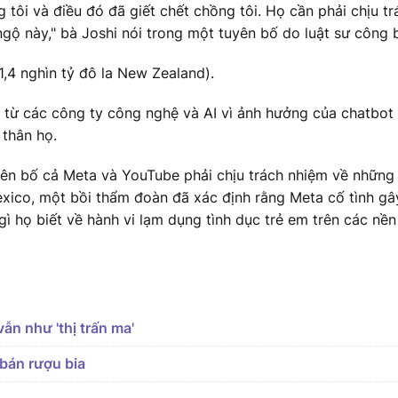
 tôi và điều đó đã giết chết chồng tôi. Họ cần phải chịu tr
ngộ này," bà Joshi nói trong một tuyên bố do luật sư công 
,4 nghìn tỷ đô la New Zealand).
i từ các công ty công nghệ và AI vì ảnh hưởng của chatbot
 thân họ.
ên bố cả Meta và YouTube phải chịu trách nhiệm về những
exico, một bồi thẩm đoàn đã xác định rằng Meta cố tình gâ
ì họ biết về hành vi lạm dụng tình dục trẻ em trên các nền
ẫn như 'thị trấn ma'
bán rượu bia