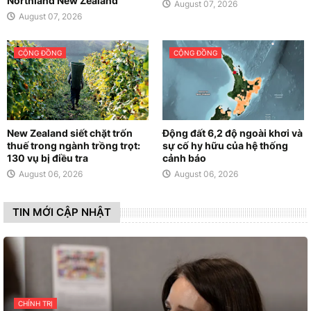
Northland New Zealand
August 07, 2026
August 07, 2026
CỘNG ĐỒNG
CỘNG ĐỒNG
New Zealand siết chặt trốn
Động đất 6,2 độ ngoài khơi và
thuế trong ngành trồng trọt:
sự cố hy hữu của hệ thống
130 vụ bị điều tra
cảnh báo
August 06, 2026
August 06, 2026
TIN MỚI CẬP NHẬT
CHÍNH TRỊ