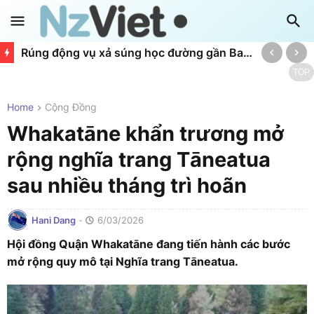
Rúng động vụ xả súng học đường gần Bangkok làm 6 người chết, 22 người bị thương
TOP
Home
Cộng Đồng
Whakatāne khẩn trương mở
rộng nghĩa trang Tāneatua
sau nhiều tháng trì hoãn
Hani Dang
-
6/03/2026
Hội đồng Quận Whakatāne đang tiến hành các bước
mở rộng quy mô tại Nghĩa trang Tāneatua.