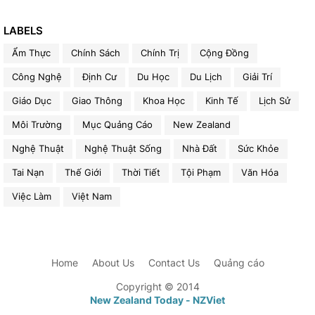
LABELS
Ẩm Thực
Chính Sách
Chính Trị
Cộng Đồng
Công Nghệ
Định Cư
Du Học
Du Lịch
Giải Trí
Giáo Dục
Giao Thông
Khoa Học
Kinh Tế
Lịch Sử
Môi Trường
Mục Quảng Cáo
New Zealand
Nghệ Thuật
Nghệ Thuật Sống
Nhà Đất
Sức Khỏe
Tai Nạn
Thế Giới
Thời Tiết
Tội Phạm
Văn Hóa
Việc Làm
Việt Nam
Home
About Us
Contact Us
Quảng cáo
Copyright © 2014
New Zealand Today - NZViet