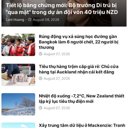
Tiết lộ bằng chứng mới: Bộ trưởng Di trú bị
"qua mặt" trong dự án đội vốn 40 triệu NZD
Lani Hoang
-
August 08, 2026
Rúng động vụ xả súng học đường gần
Bangkok làm 6 người chết, 22 người bị
thương
August 07, 2026
Tiêu thụ hàng trộm cắp giá rẻ: Chủ cửa
hàng tại Auckland nhận cái kết đắng
August 07, 2026
Nhiệt độ xuống -7,2°C, New Zealand thiết
lập kỷ lục tiêu thụ điện mới
August 07, 2026
Xây trung tâm dữ liệu ở Mackenzie: Tranh