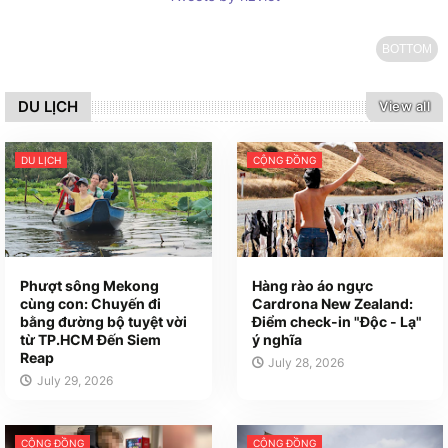
BOTTOM
DU LỊCH
View all
DU LỊCH
CỘNG ĐỒNG
Phượt sông Mekong
Hàng rào áo ngực
cùng con: Chuyến đi
Cardrona New Zealand:
bằng đường bộ tuyệt vời
Điểm check-in "Độc - Lạ"
từ TP.HCM Đến Siem
ý nghĩa
Reap
July 28, 2026
July 29, 2026
CỘNG ĐỒNG
CỘNG ĐỒNG