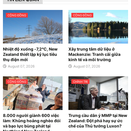
CỘNG ĐỒNG
CỘNG ĐỒNG
Nhiệt độ xuống -7,2°C, New
Xây trung tâm dữ liệu ở
Zealand thiết lập kỷ lục tiêu
Mackenzie: Tranh cãi giữa
thụ điện mới
kinh tế và môi trường
August 07, 2026
August 07, 2026
CỘNG ĐỒNG
CHÍNH TRỊ
8.000 người giành 600 việc
Trưng cầu dân ý MMP tại New
làm: Khủng hoảng nghèo đói
Zealand: Đột phá hay sự ức
và bạo lực bùng phát tại
chế của Thủ tướng Luxon?