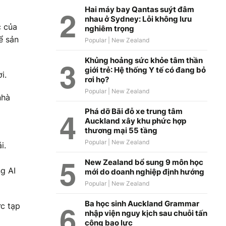
Hai máy bay Qantas suýt đâm
nhau ở Sydney: Lỗi không lưu
c của
nghiêm trọng
ể sản
Khủng hoảng sức khỏe tâm thần
giới trẻ: Hệ thống Y tế có đang bỏ
i.
rơi họ?
nhà
Phá dỡ Bãi đỗ xe trung tâm
Auckland xây khu phức hợp
thương mại 55 tầng
i.
New Zealand bổ sung 9 môn học
g AI
mới do doanh nghiệp định hướng
Ba học sinh Auckland Grammar
ức tạp
nhập viện nguy kịch sau chuỗi tấn
công bạo lực