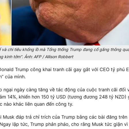
uế và chi tiêu khổng lồ mà Tổng thống Trump đang cố gắng thông qu
g kinh tởm". Ảnh: AFP / Allison Robbert
onald Trump công khai tranh cãi gay gắt với CEO tỷ phú E
n” của mình.
lo ngại ngày càng tăng về tác động của cuộc tranh cãi đối 
iảm 14%, khiến hơn 150 tỷ USD (tương đương 248 tỷ NZD) g
ức nào khác liên quan đến công ty.
hi Musk đáp trả chỉ trích của Trump bằng các bài đăng trê
g. Ngay lập tức, Trump phản pháo, cho rằng Musk tức giận vì