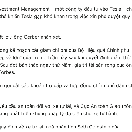
vestment Management – một công ty đầu tư vào Tesla – c
 thể khiến Tesla gặp khó khăn trong việc xin phê duyệt quy
t lợi,” ông Gerber nhận xét.
trong kế hoạch cắt giảm chi phí của Bộ Hiệu quả Chính phủ
ẹp và lớn” của Trump tuần này sau khi quyết định giảm thời
Sau đợt bán tháo ngày thứ Năm, giá trị tài sản ròng của ô
Forbes.
u gọi cắt các khoản trợ cấp và hợp đồng chính phủ dành c
êu cầu an toàn đối với xe tự lái, và Cục An toàn Giao thô
g phát triển khung pháp lý đa diện cho xe tự hành.
y định về xe tự lái, nhà phân tích Seth Goldstein của