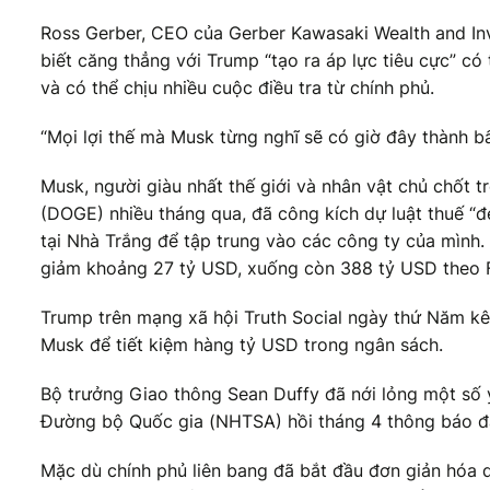
Ross Gerber, CEO của Gerber Kawasaki Wealth and In
biết căng thẳng với Trump “tạo ra áp lực tiêu cực” có
và có thể chịu nhiều cuộc điều tra từ chính phủ.
“Mọi lợi thế mà Musk từng nghĩ sẽ có giờ đây thành bấ
Musk, người giàu nhất thế giới và nhân vật chủ chốt 
(DOGE) nhiều tháng qua, đã công kích dự luật thuế “đ
tại Nhà Trắng để tập trung vào các công ty của mình. 
giảm khoảng 27 tỷ USD, xuống còn 388 tỷ USD theo 
Trump trên mạng xã hội Truth Social ngày thứ Năm kê
Musk để tiết kiệm hàng tỷ USD trong ngân sách.
Bộ trưởng Giao thông Sean Duffy đã nới lỏng một số y
Đường bộ Quốc gia (NHTSA) hồi tháng 4 thông báo đan
Mặc dù chính phủ liên bang đã bắt đầu đơn giản hóa qu