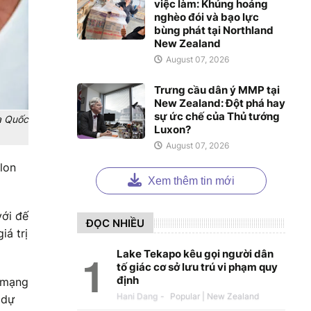
việc làm: Khủng hoảng
nghèo đói và bạo lực
bùng phát tại Northland
New Zealand
August 07, 2026
Trưng cầu dân ý MMP tại
New Zealand: Đột phá hay
sự ức chế của Thủ tướng
a Quốc
Luxon?
August 07, 2026
lon
Xem thêm tin mới
với đế
ĐỌC NHIỀU
iá trị
Lake Tekapo kêu gọi người dân
tố giác cơ sở lưu trú vi phạm quy
định
n mạng
Hani Dang
-
 dự