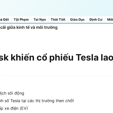
à Đất
Tội Phạm
Tai Nạn
Thời Tiết
Giáo Dục
Định Cư
Môi
 một đối tượng bị hầu tòa
cãi giữa kinh tế và môi trường
k khiến cổ phiếu Tesla la
ịch sôi động
h số Tesla tại các thị trường then chốt
ấp xe điện (EV)