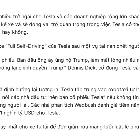
nhiều trở ngại cho Tesla và các doanh nghiệp rộng lớn khá
kế xe và sẽ đóng vai trò quan trọng trong việc Tesla có th
g hay không.
 “Full Self-Driving” của Tesla sau một vụ tai nạn chết ngườ
cổ phiếu. Ban đầu ông ấy ủng hộ Trump, làm mất lòng nhiều 
ống lại chính quyền Trump,” Dennis Dick, cổ đông Tesla và
định hướng lại tương lai Tesla tập trung vào robotaxi tự lá
nói các nhà đầu tư “nên bán cổ phiếu Tesla” nếu không tin
ng người lái. Các nhà phân tích Wedbush đánh giá tiềm năn
i 1 nghìn tỷ USD cho Tesla.
y nhất cho xe tự lái để đơn giản hóa mạng lưới luật lệ ph