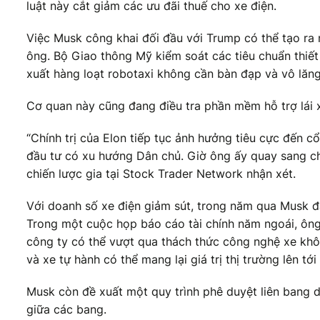
luật này cắt giảm các ưu đãi thuế cho xe điện.
Việc Musk công khai đối đầu với Trump có thể tạo ra 
ông. Bộ Giao thông Mỹ kiểm soát các tiêu chuẩn thiết 
xuất hàng loạt robotaxi không cần bàn đạp và vô lăn
Cơ quan này cũng đang điều tra phần mềm hỗ trợ lái xe
“Chính trị của Elon tiếp tục ảnh hưởng tiêu cực đến 
đầu tư có xu hướng Dân chủ. Giờ ông ấy quay sang ch
chiến lược gia tại Stock Trader Network nhận xét.
Với doanh số xe điện giảm sút, trong năm qua Musk đã 
Trong một cuộc họp báo cáo tài chính năm ngoái, ông 
công ty có thể vượt qua thách thức công nghệ xe khô
và xe tự hành có thể mang lại giá trị thị trường lên tớ
Musk còn đề xuất một quy trình phê duyệt liên bang du
giữa các bang.