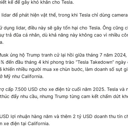
iết kế để gây khó khăn cho Tesla.
lidar để phát hiện vật thể, trong khi Tesla chỉ dùng camera
ử dụng lidar, điều này sẽ gây tổn hại cho Tesla. Ông cũng 
sự trả đũa cá nhân, dù khả năng này không cao vì nhiều cô
a.
 Musk ủng hộ Trump tranh cử lại hồi giữa tháng 7 năm 2024,
4% đến đầu tháng 4 khi phong trào “Tesla Takedown” ngày
ã khiến nhiều người mua xe chùn bước, làm doanh số sụt g
ở Mỹ như California.
rợ cấp 7.500 USD cho xe điện từ cuối năm 2025. Tesla và 
 thúc đẩy nhu cầu, nhưng Trump từng cam kết chấm dứt k
tỷ USD lợi nhuận hàng năm và thêm 2 tỷ USD doanh thu tín c
xe điện tại California.