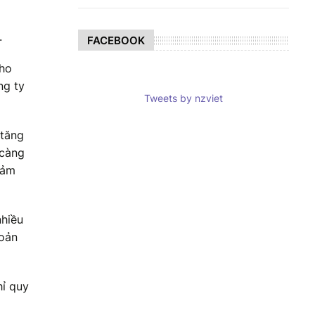
.
FACEBOOK
cho
ng ty
Tweets by nzviet
 tăng
 càng
iảm
nhiều
hoản
hỉ quy