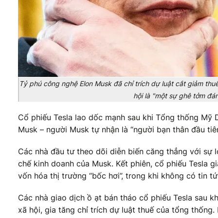
Tỷ phú công nghệ Elon Musk đã chỉ trích dự luật cắt giảm th
hội là "một sự ghê tởm đán
Cổ phiếu Tesla lao dốc mạnh sau khi Tổng thống Mỹ D
Musk – người Musk tự nhận là “người bạn thân đầu tiê
Các nhà đầu tư theo dõi diễn biến căng thẳng với sự 
chế kinh doanh của Musk. Kết phiên, cổ phiếu Tesla g
vốn hóa thị trường “bốc hơi”, trong khi không có tin t
Các nhà giao dịch ồ ạt bán tháo cổ phiếu Tesla sau k
xã hội, gia tăng chỉ trích dự luật thuế của tổng thốn