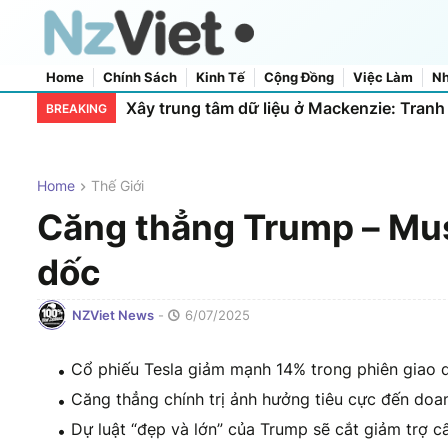
Home
Chính Sách
Kinh Tế
Cộng Đồng
Việc Làm
Nh
Home
About Us
Contact Us
Thu 100.000 NZD từ dịch vụ bảo vệ chui,
Xây trung tâm dữ liệu ở Mackenzie: Tranh 
BREAKING
Home
Thế Giới
Căng thẳng Trump – Mus
dốc
NZViet News
-
6/07/2025
Cổ phiếu Tesla giảm mạnh 14% trong phiên giao d
Căng thẳng chính trị ảnh hưởng tiêu cực đến doan
Dự luật “đẹp và lớn” của Trump sẽ cắt giảm trợ c