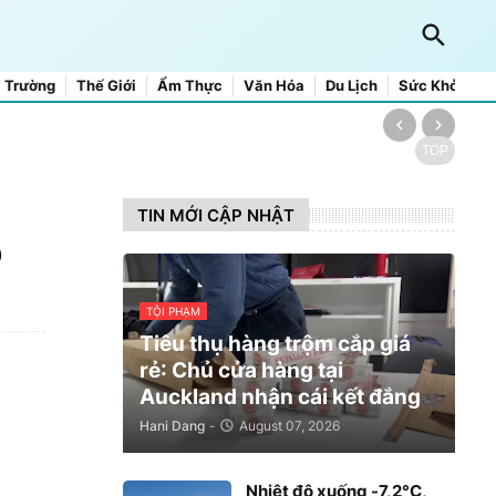
 Trường
Thế Giới
Ẩm Thực
Văn Hóa
Du Lịch
Sức Khỏe
TOP
TIN MỚI CẬP NHẬT
o
TỘI PHẠM
Tiêu thụ hàng trộm cắp giá
rẻ: Chủ cửa hàng tại
Auckland nhận cái kết đắng
Hani Dang
-
August 07, 2026
Nhiệt độ xuống -7,2°C,