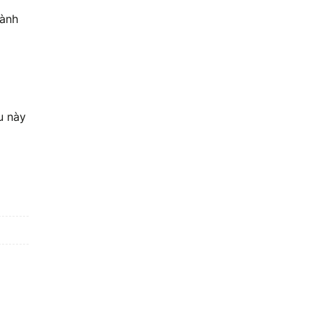
hành
u này