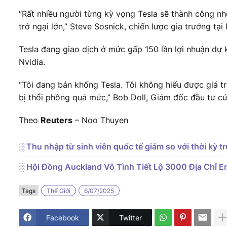
“Rất nhiều người từng kỳ vọng Tesla sẽ thành công nhờ
trở ngại lớn,” Steve Sosnick, chiến lược gia trưởng tại 
Tesla đang giao dịch ở mức gấp 150 lần lợi nhuận dự 
Nvidia.
“Tôi đang bán khống Tesla. Tôi không hiểu được giá tr
bị thổi phồng quá mức,” Bob Doll, Giám đốc đầu tư củ
Theo
Reuters
– Noo Thuyen
░ Thu nhập từ sinh viên quốc tế giảm so với thời kỳ t
░ Hội Đồng Auckland Vô Tình Tiết Lộ 3000 Địa Chỉ Em
Tags
Thế Giới
6/07/2025
Facebook
Twitter