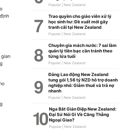
ho
 định
Trao quyền cho giáo viên xử lý
học sinh hư: Đề xuất mới gây
tranh cãi tại New Zealand
Chuyên gia mách nước: 7 sai lầm
quản lý tiền bạc cần tránh theo
 gian
từng lứa tuổi
ng
Đảng Lao động New Zealand
tung gói 1,56 tỷ NZD hỗ trợ doanh
ho
nghiệp nhỏ: Giảm thuế và trả nợ
nhanh
ng
Nga Bắt Gián Điệp New Zealand:
Đại Sứ Nói Gì Về Căng Thẳng
Ngoại Giao?