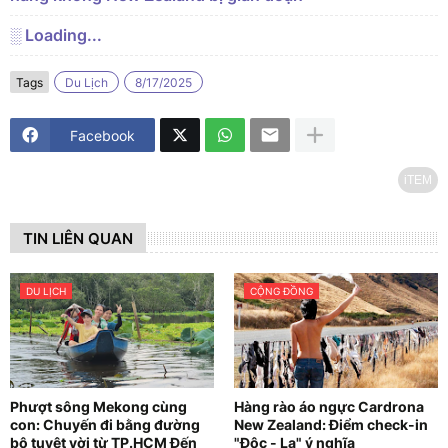
░ Loading...
Tags
Du Lịch
8/17/2025
Facebook
iTEM
TIN LIÊN QUAN
DU LỊCH
CỘNG ĐỒNG
Phượt sông Mekong cùng
Hàng rào áo ngực Cardrona
con: Chuyến đi bằng đường
New Zealand: Điểm check-in
bộ tuyệt vời từ TP.HCM Đến
"Độc - Lạ" ý nghĩa