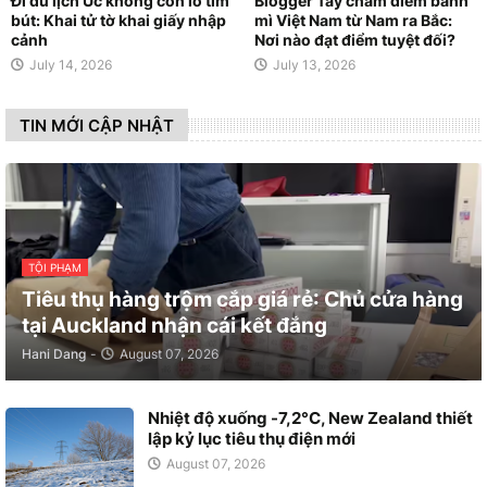
Đi du lịch Úc không còn lo tìm
Blogger Tây chấm điểm bánh
bút: Khai tử tờ khai giấy nhập
mì Việt Nam từ Nam ra Bắc:
cảnh
Nơi nào đạt điểm tuyệt đối?
July 14, 2026
July 13, 2026
TIN MỚI CẬP NHẬT
TỘI PHẠM
Tiêu thụ hàng trộm cắp giá rẻ: Chủ cửa hàng
tại Auckland nhận cái kết đắng
Hani Dang
-
August 07, 2026
Nhiệt độ xuống -7,2°C, New Zealand thiết
lập kỷ lục tiêu thụ điện mới
August 07, 2026