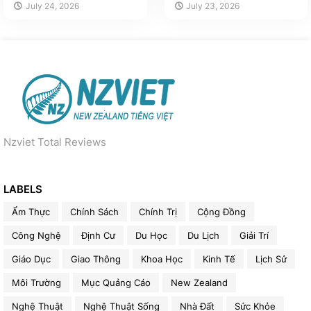
July 24, 2026
July 23, 2026
Nzviet Total Reviews
LABELS
Ẩm Thực
Chính Sách
Chính Trị
Cộng Đồng
Công Nghệ
Định Cư
Du Học
Du Lịch
Giải Trí
Giáo Dục
Giao Thông
Khoa Học
Kinh Tế
Lịch Sử
Môi Trường
Mục Quảng Cáo
New Zealand
Nghệ Thuật
Nghệ Thuật Sống
Nhà Đất
Sức Khỏe