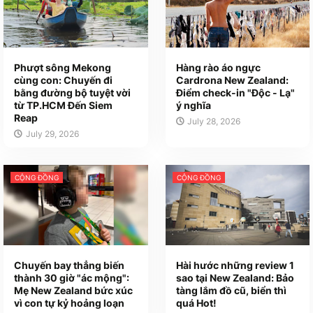
Phượt sông Mekong
Hàng rào áo ngực
cùng con: Chuyến đi
Cardrona New Zealand:
bằng đường bộ tuyệt vời
Điểm check-in "Độc - Lạ"
từ TP.HCM Đến Siem
ý nghĩa
Reap
July 28, 2026
July 29, 2026
CỘNG ĐỒNG
CỘNG ĐỒNG
Chuyến bay thẳng biến
Hài hước những review 1
thành 30 giờ "ác mộng":
sao tại New Zealand: Bảo
Mẹ New Zealand bức xúc
tàng lắm đồ cũ, biển thì
vì con tự kỷ hoảng loạn
quá Hot!