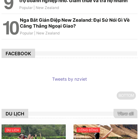
trợ doanh nghiệp nhỏ: Giảm thuế và trả nợ nhanh
Nga Bắt Gián Điệp New Zealand: Đại Sứ Nói Gì Về
Căng Thẳng Ngoại Giao?
FACEBOOK
Tweets by nzviet
BOTTOM
DU LỊCH
View all
DU LỊCH
CỘNG ĐỒNG