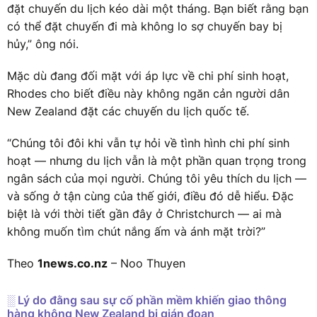
đặt chuyến du lịch kéo dài một tháng. Bạn biết rằng bạn
có thể đặt chuyến đi mà không lo sợ chuyến bay bị
hủy,” ông nói.
Mặc dù đang đối mặt với áp lực về chi phí sinh hoạt,
Rhodes cho biết điều này không ngăn cản người dân
New Zealand đặt các chuyến du lịch quốc tế.
“Chúng tôi đôi khi vẫn tự hỏi về tình hình chi phí sinh
hoạt — nhưng du lịch vẫn là một phần quan trọng trong
ngân sách của mọi người. Chúng tôi yêu thích du lịch —
và sống ở tận cùng của thế giới, điều đó dễ hiểu. Đặc
biệt là với thời tiết gần đây ở Christchurch — ai mà
không muốn tìm chút nắng ấm và ánh mặt trời?”
Theo
1news.co.nz
– Noo Thuyen
░ Lý do đằng sau sự cố phần mềm khiến giao thông
hàng không New Zealand bị gián đoạn