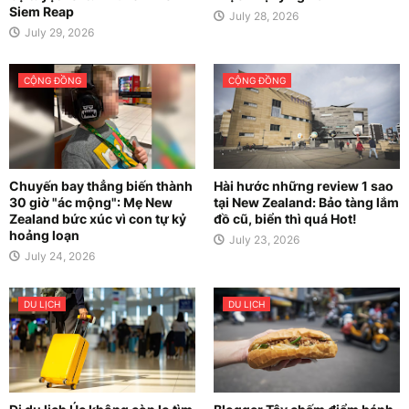
Siem Reap
July 28, 2026
July 29, 2026
CỘNG ĐỒNG
CỘNG ĐỒNG
Chuyến bay thẳng biến thành
Hài hước những review 1 sao
30 giờ "ác mộng": Mẹ New
tại New Zealand: Bảo tàng lắm
Zealand bức xúc vì con tự kỷ
đồ cũ, biển thì quá Hot!
hoảng loạn
July 23, 2026
July 24, 2026
DU LỊCH
DU LỊCH