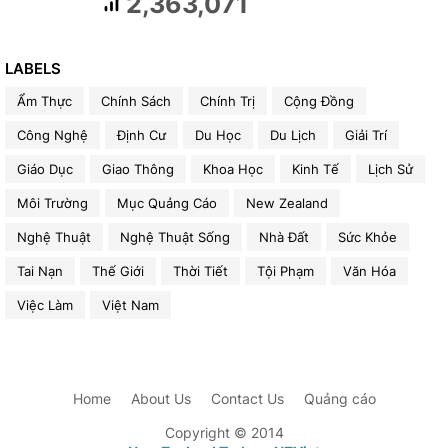
2,363,071
LABELS
Ẩm Thực
Chính Sách
Chính Trị
Cộng Đồng
Công Nghệ
Định Cư
Du Học
Du Lịch
Giải Trí
Giáo Dục
Giao Thông
Khoa Học
Kinh Tế
Lịch Sử
Môi Trường
Mục Quảng Cáo
New Zealand
Nghệ Thuật
Nghệ Thuật Sống
Nhà Đất
Sức Khỏe
Tai Nạn
Thế Giới
Thời Tiết
Tội Phạm
Văn Hóa
Việc Làm
Việt Nam
Home
About Us
Contact Us
Quảng cáo
Copyright © 2014