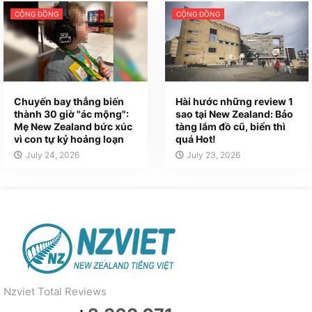
CỘNG ĐỒNG
CỘNG ĐỒNG
Chuyến bay thẳng biến
Hài hước những review 1
thành 30 giờ "ác mộng":
sao tại New Zealand: Bảo
Mẹ New Zealand bức xúc
tàng lắm đồ cũ, biển thì
vì con tự kỷ hoảng loạn
quá Hot!
July 24, 2026
July 23, 2026
Nzviet Total Reviews