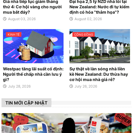
Giá nhà tiếp tục giảm tháng
Đại họa 2,5 tỷ NZD nhà lỗi tại
thứ 4: Cơ hội vàng cho người
New Zealand: Nước đi tự kiểm
mua bắt đáy?
định có hóa "thảm họa"?
August 03, 2026
August 02, 2026
KINH TẾ
CỘNG ĐỒNG
Westpac tăng lãi suất cố định:
Sự thật về làn sóng nhà liền
Người thế chấp nhà cần lưu ý
kề New Zealand: Dư thừa hay
gì?
cơ hội mua nhà giá rẻ?
July 28, 2026
July 26, 2026
TIN MỚI CẬP NHẬT