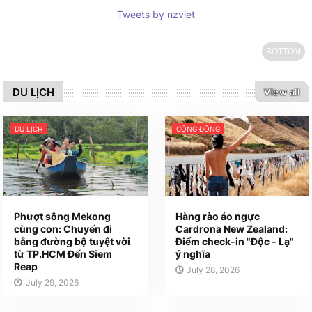
Tweets by nzviet
BOTTOM
DU LỊCH
View all
DU LỊCH
CỘNG ĐỒNG
Phượt sông Mekong
Hàng rào áo ngực
cùng con: Chuyến đi
Cardrona New Zealand:
bằng đường bộ tuyệt vời
Điểm check-in "Độc - Lạ"
từ TP.HCM Đến Siem
ý nghĩa
Reap
July 28, 2026
July 29, 2026