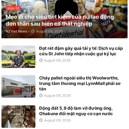
KINH TẾ
Mẹo đi chợ siêu tiết kiệm của nữ lao động
đơn thân sau biến cố thất nghiệp
NZViet News
-
August 09, 2026
Đợt rét đậm gây quá tải y tế: Dịch vụ cấp
cứu St John tiếp nhận cuộc gọi kỷ lục
August 09, 2026
Cháy pallet ngoài siêu thị Woolworths,
trung tâm thương mại LynnMall phải sơ
tán
August 09, 2026
Động đất 5,9 độ làm vỡ đường ống,
Ohakune đối mặt nguy cơ cạn nước
August 09, 2026