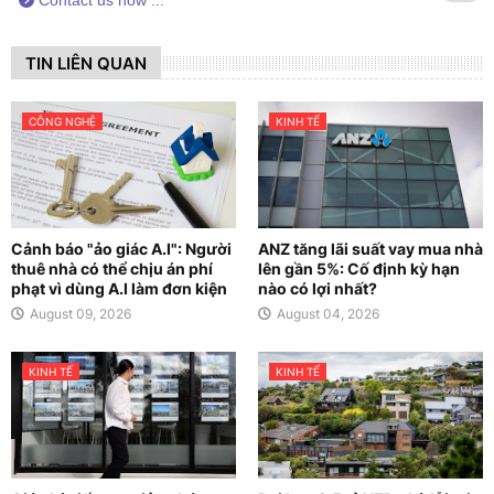
Contact us now ...
TIN LIÊN QUAN
CÔNG NGHỆ
KINH TẾ
Cảnh báo "ảo giác A.I": Người
ANZ tăng lãi suất vay mua nhà
thuê nhà có thể chịu án phí
lên gần 5%: Cố định kỳ hạn
phạt vì dùng A.I làm đơn kiện
nào có lợi nhất?
August 09, 2026
August 04, 2026
KINH TẾ
KINH TẾ