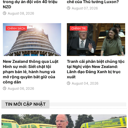
trong dự án đội vốn 40 triệu
chế của Thủ tướng Luxon?
NZD
August 07, 2026
August 08, 2026
CHÍNH SÁCH
CHÍNH TRỊ
New Zealand thông qua Luật
Tranh cãi phân biệt chủng tộc
Hình sự mới: Siết chặt tội
tại Nghị viện New Zealand:
phạm bán lẻ, hành hung và
Lãnh đạo Đảng Xanh bị trục
mở rộng quyền bắt giữ của
xuất
công dân
August 04, 2026
August 06, 2026
TIN MỚI CẬP NHẬT