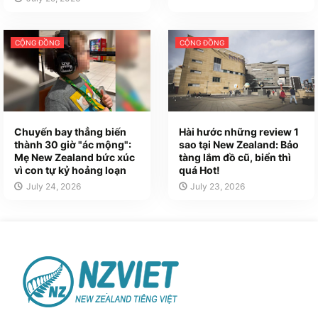
CỘNG ĐỒNG
CỘNG ĐỒNG
Chuyến bay thẳng biến
Hài hước những review 1
thành 30 giờ "ác mộng":
sao tại New Zealand: Bảo
Mẹ New Zealand bức xúc
tàng lắm đồ cũ, biển thì
vì con tự kỷ hoảng loạn
quá Hot!
July 24, 2026
July 23, 2026