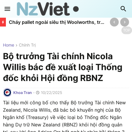
Cháy pallet ngoài siêu thị Woolworths, trung tâm thương mại LynnMall phải sơ tán
TOP
Home
Chính Trị
Bộ trưởng Tài chính Nicola
Willis bác đề xuất loại Thống
đốc khỏi Hội đồng RBNZ
Khoa Tran
-
10/22/2025
Tài liệu mới công bố cho thấy Bộ trưởng Tài chính New
Zealand, Nicola Willis, đã bác bỏ khuyến nghị của Bộ
Ngân khố (Treasury) về việc loại bỏ Thống đốc Ngân
hàng Dự trữ New Zealand (RBNZ) khỏi hội đồng quản