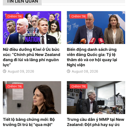
TIN LIÊN QUAN
CHÍNH TRỊ
CHÍNH TRỊ
Nữ điều dưỡng Kiwi ở Úc bức
Biến động danh sách ứng
xúc: “Chính phủ New Zealand
viên đảng Quốc gia: Tỷ lệ
đang đi lùi và lãng phí nguồn
thăm dò và cơ hội quay lại
lực”
Nghị viện
August 09, 2026
August 08, 2026
CHÍNH TRỊ
CHÍNH TRỊ
Tiết lộ bằng chứng mới: Bộ
Trưng cầu dân ý MMP tại New
trưởng Di trú bị "qua mặt"
Zealand: Đột phá hay sự ức