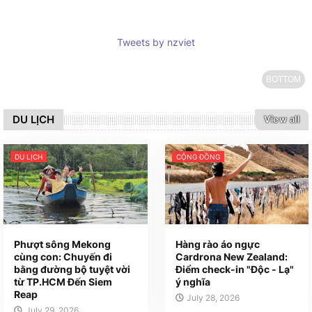
Tweets by nzviet
BOTTOM
DU LỊCH
View all
DU LỊCH
CỘNG ĐỒNG
Phượt sông Mekong
Hàng rào áo ngực
cùng con: Chuyến đi
Cardrona New Zealand:
bằng đường bộ tuyệt vời
Điểm check-in "Độc - Lạ"
từ TP.HCM Đến Siem
ý nghĩa
Reap
July 28, 2026
July 29, 2026