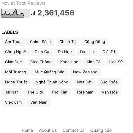
Nzviet Total Reviews
2,361,456
LABELS
Ẩm Thực
Chính Sách
Chính Trị
Cộng Đồng
Công Nghệ
Định Cư
Du Học
Du Lịch
Giải Trí
Giáo Dục
Giao Thông
Khoa Học
Kinh Tế
Lịch Sử
Môi Trường
Mục Quảng Cáo
New Zealand
Nghệ Thuật
Nghệ Thuật Sống
Nhà Đất
Sức Khỏe
Tai Nạn
Thế Giới
Thời Tiết
Tội Phạm
Văn Hóa
Việc Làm
Việt Nam
Home
About Us
Contact Us
Quảng cáo