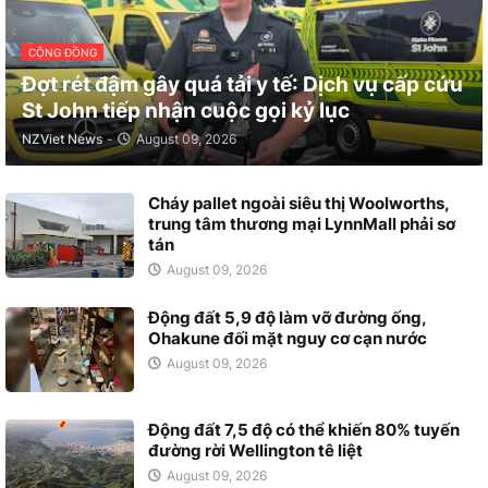
CỘNG ĐỒNG
Đợt rét đậm gây quá tải y tế: Dịch vụ cấp cứu
St John tiếp nhận cuộc gọi kỷ lục
NZViet News
-
August 09, 2026
Cháy pallet ngoài siêu thị Woolworths,
trung tâm thương mại LynnMall phải sơ
tán
August 09, 2026
Động đất 5,9 độ làm vỡ đường ống,
Ohakune đối mặt nguy cơ cạn nước
August 09, 2026
Động đất 7,5 độ có thể khiến 80% tuyến
đường rời Wellington tê liệt
August 09, 2026