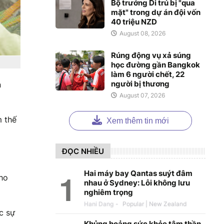
Bộ trưởng Di trú bị "qua
mặt" trong dự án đội vốn
40 triệu NZD
August 08, 2026
Rúng động vụ xả súng
học đường gần Bangkok
làm 6 người chết, 22
người bị thương
n
August 07, 2026
m thế
Xem thêm tin mới
ĐỌC NHIỀU
Hai máy bay Qantas suýt đâm
cho
nhau ở Sydney: Lỗi không lưu
nghiêm trọng
Hani Dang
-
c sự
Khủng hoảng sức khỏe tâm thần