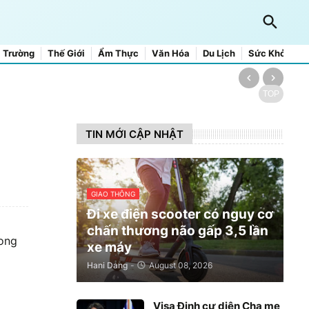
 Trường
Thế Giới
Ẩm Thực
Văn Hóa
Du Lịch
Sức Khỏe
TOP
TIN MỚI CẬP NHẬT
GIAO THÔNG
Đi xe điện scooter có nguy cơ
chấn thương não gấp 3,5 lần
rong
xe máy
Hani Dang
-
August 08, 2026
Visa Định cư diện Cha mẹ