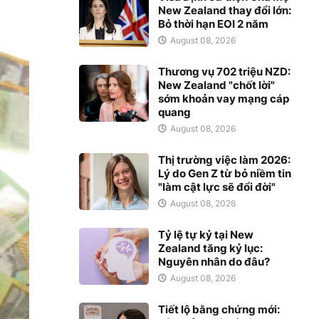
New Zealand thay đổi lớn:
Bỏ thời hạn EOI 2 năm
August 08, 2026
Thương vụ 702 triệu NZD:
New Zealand "chốt lời"
sớm khoản vay mạng cáp
quang
August 08, 2026
Thị trường việc làm 2026:
Lý do Gen Z từ bỏ niềm tin
"làm cật lực sẽ đổi đời"
August 08, 2026
Tỷ lệ tự kỷ tại New
Zealand tăng kỷ lục:
Nguyên nhân do đâu?
August 08, 2026
Tiết lộ bằng chứng mới: