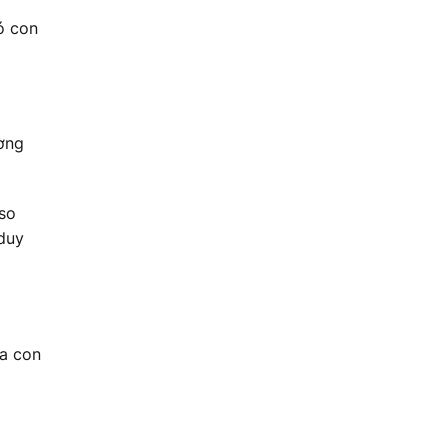
ó con
ường
 so
duy
ứa con