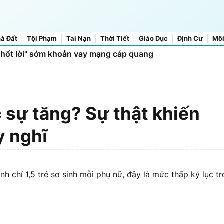
à Đất
Tội Phạm
Tai Nạn
Thời Tiết
Giáo Dục
Định Cư
Môi
chốt lời" sớm khoản vay mạng cáp quang
c sự tăng? Sự thật khiến
y nghĩ
inh chỉ 1,5 trẻ sơ sinh mỗi phụ nữ, đây là mức thấp kỷ lục t