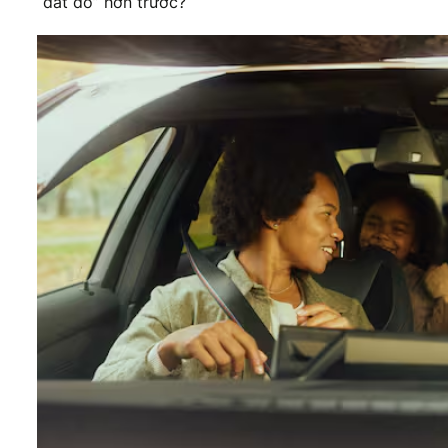
“đắt đỏ” hơn trước?