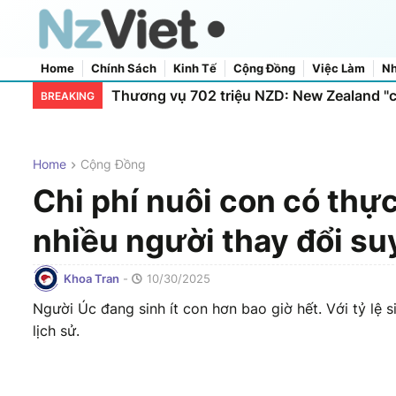
Home
Chính Sách
Kinh Tế
Cộng Đồng
Việc Làm
Nh
Home
About Us
Contact Us
Thương vụ 702 triệu NZD: New Zealand "
BREAKING
Home
Cộng Đồng
Chi phí nuôi con có thự
nhiều người thay đổi su
Khoa Tran
-
10/30/2025
Người Úc đang sinh ít con hơn bao giờ hết. Với tỷ lệ s
lịch sử.