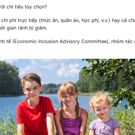
với chi tiêu tùy chọn?
hi phí trực tiếp (thức ăn, quần áo, học phí, v.v.) hay cả chi
hời gian rảnh bị giảm.
h tế (Economic Inclusion Advisory Committee), nhóm tác 