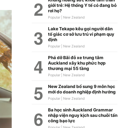
giới trẻ: Hệ thống Y tế có đang bỏ
rơi họ?
Lake Tekapo kêu gọi người dân
tố giác cơ sở lưu trú vi phạm quy
định
Phá dỡ Bãi đỗ xe trung tâm
Auckland xây khu phức hợp
thương mại 55 tầng
New Zealand bổ sung 9 môn học
mới do doanh nghiệp định hướng
Ba học sinh Auckland Grammar
nhập viện nguy kịch sau chuỗi tấn
công bạo lực