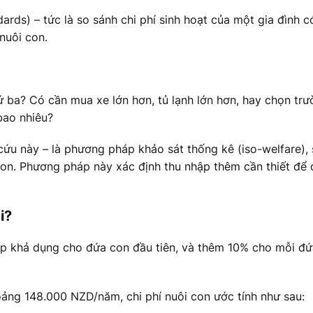
rds) – tức là so sánh chi phí sinh hoạt của một gia đình c
nuôi con.
ứ ba? Có cần mua xe lớn hơn, tủ lạnh lớn hơn, hay chọn tr
bao nhiêu?
cứu này – là phương pháp khảo sát thống kê (iso-welfare),
on. Phương pháp này xác định thu nhập thêm cần thiết để 
i?
hập khả dụng cho đứa con đầu tiên, và thêm 10% cho mỗi đ
oảng 148.000 NZD/năm, chi phí nuôi con ước tính như sau: