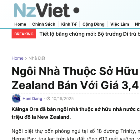
Home
Chính Sách
Kinh Tế
Cộng Đồng
Việc Làm
Nh
Home
About Us
Contact Us
Tiết lộ bằng chứng mới: Bộ trưởng Di trú 
BREAKING
Home
Nhà Đất
Ngôi Nhà Thuộc Sở Hữu
Zealand Bán Với Giá 3,4
Hani Dang
-
10/16/2025
Kāinga Ora đã bán ngôi nhà thuộc sở hữu nhà nước có
triệu đô la New Zealand.
Ngôi biệt thự bốn phòng ngủ tại số 18 đường Trinity, 
Herne Bay, tọa lạc trên khu đất rộng 619 mét vuông, với 