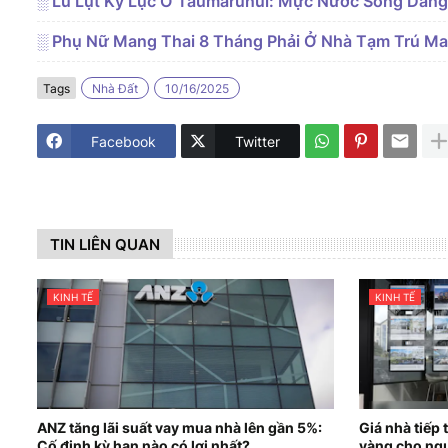
░ Lũ Lụt Kỷ Lục Ở Taumarunui: Mực Nước Sông Dâng
░ Phụ Nữ Mang Thai 8 Tháng Phải Ở Nhà Tạm Trú Ma
Tags
Nhà Đất
10/16/2025
Facebook
Twitter
TIN LIÊN QUAN
KINH TẾ
KINH TẾ
ANZ tăng lãi suất vay mua nhà lên gần 5%:
Giá nhà tiếp 
Cố định kỳ hạn nào có lợi nhất?
vàng cho ngư