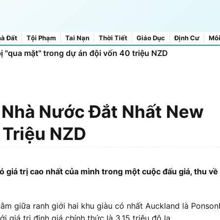
à Đất
Tội Phạm
Tai Nạn
Thời Tiết
Giáo Dục
Định Cư
Môi
bị "qua mặt" trong dự án đội vốn 40 triệu NZD
 Nhà Nước Đắt Nhất New
 Triệu NZD
 giá trị cao nhất của mình trong một cuộc đấu giá, thu về
nằm giữa ranh giới hai khu giàu có nhất Auckland là Ponso
giá trị định giá chính thức là 3,15 triệu đô la.