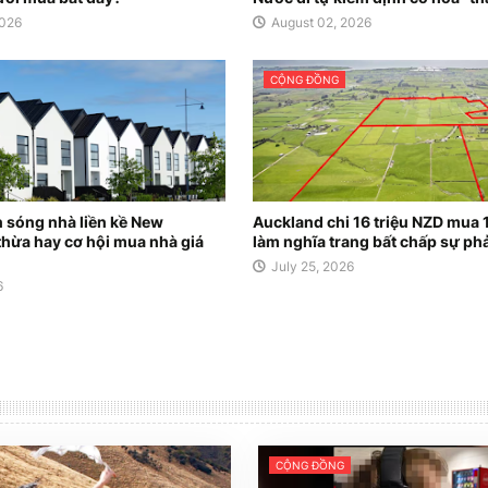
2026
August 02, 2026
CỘNG ĐỒNG
n sóng nhà liền kề New
Auckland chi 16 triệu NZD mua 
thừa hay cơ hội mua nhà giá
làm nghĩa trang bất chấp sự ph
July 25, 2026
6
CỘNG ĐỒNG