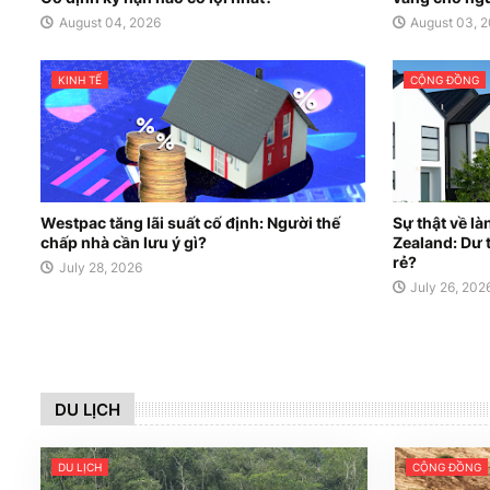
August 04, 2026
August 03, 
KINH TẾ
CỘNG ĐỒNG
Westpac tăng lãi suất cố định: Người thế
Sự thật về là
chấp nhà cần lưu ý gì?
Zealand: Dư 
rẻ?
July 28, 2026
July 26, 202
DU LỊCH
DU LỊCH
CỘNG ĐỒNG