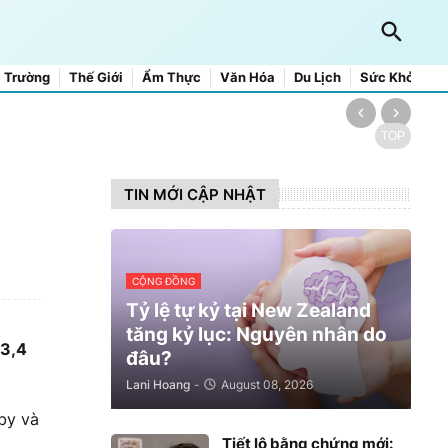
 Trường
Thế Giới
Ẩm Thực
Văn Hóa
Du Lịch
Sức Khỏe
TOP
TIN MỚI CẬP NHẬT
CỘNG ĐỒNG
Tỷ lệ tự kỷ tại New Zealand
tăng kỷ lục: Nguyên nhân do
 3,4
đâu?
Lani Hoang
-
August 08, 2026
nby và
Tiết lộ bằng chứng mới: