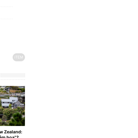
iTEM
ew Zealand:
hảm họa"?