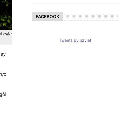
FACEBOOK
 triệu
Tweets by nzviet
dạy
vực
gôi