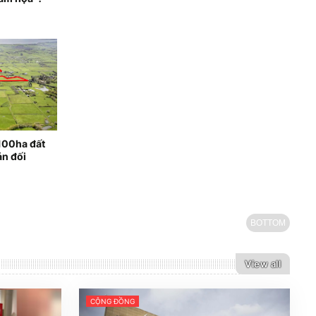
100ha đất
ản đối
BOTTOM
View all
CỘNG ĐỒNG