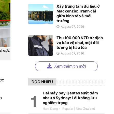
Xây trung tâm dữ liệu ở
Mackenzie: Tranh cãi
giữa kinh tế và môi
trường
August 07, 2026
Thu 100.000 NZD từ dịch
vụ bảo vệ chui, một đối
tượng bị hầu tòa
 triệu
August 07, 2026
Xem thêm tin mới
ược
ĐỌC NHIỀU
Hai máy bay Qantas suýt đâm
ho
nhau ở Sydney: Lỗi không lưu
nghiêm trọng
Hani Dang
-