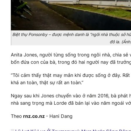
Biệt thự Ponsonby – được mệnh danh là “ngôi nhà thuộc sở hữ
đô la. (Ản
Anita Jones, người từng sống trong ngôi nhà, chia sẻ 
bốn đứa con của bà, trong đó hai người nay đã trưởng
“Tôi cảm thấy thật may mắn khi được sống ở đây. Rất y
khá an toàn, thật sự rất an toàn.”
Ngay sau khi Jones chuyển vào ở năm 2016, bà phát h
nhà sang trọng mà Lorde đã bán lại vào năm ngoái với 
Theo
rnz.co.nz
- Hani Dang