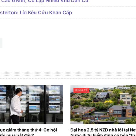
 Cao 6 Mét, Cô Lập Nhiều Khu Dân Cư
sterton: Lời Kêu Cứu Khẩn Cấp
KINH TẾ
tục giảm tháng thứ 4: Cơ hội
Đại họa 2,5 tỷ NZD nhà lỗi tại N
ời mua bắt đáy?
Nước đi tự kiểm định có hóa "t