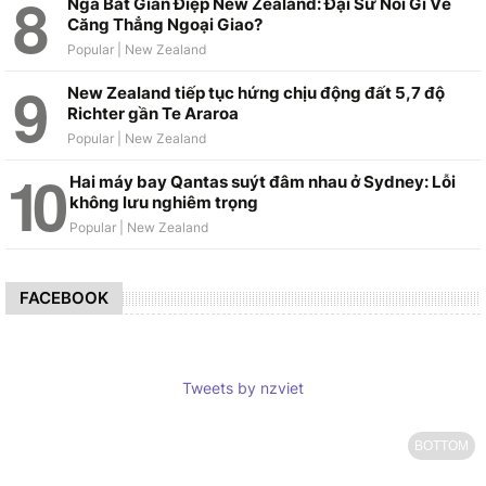
Nga Bắt Gián Điệp New Zealand: Đại Sứ Nói Gì Về
Căng Thẳng Ngoại Giao?
New Zealand tiếp tục hứng chịu động đất 5,7 độ
Richter gần Te Araroa
Hai máy bay Qantas suýt đâm nhau ở Sydney: Lỗi
không lưu nghiêm trọng
FACEBOOK
Tweets by nzviet
BOTTOM