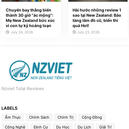
Chuyến bay thẳng biến
Hài hước những review 1
thành 30 giờ "ác mộng":
sao tại New Zealand: Bảo
Mẹ New Zealand bức xúc
tàng lắm đồ cũ, biển thì
vì con tự kỷ hoảng loạn
quá Hot!
July 24, 2026
July 23, 2026
Nzviet Total Reviews
LABELS
Ẩm Thực
Chính Sách
Chính Trị
Cộng Đồng
Công Nghệ
Định Cư
Du Học
Du Lịch
Giải Trí