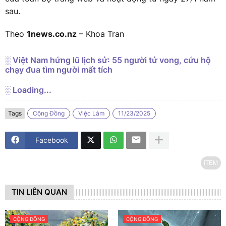
sau.
Theo
1news.co.nz
– Khoa Tran
░ Việt Nam hứng lũ lịch sử: 55 người tử vong, cứu hộ
chạy đua tìm người mất tích
░ Loading...
Tags
Cộng Đồng
Việc Làm
11/23/2025
Facebook
iTEM
TIN LIÊN QUAN
CỘNG ĐỒNG
CỘNG ĐỒNG