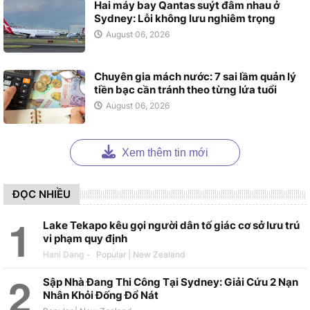
Hai máy bay Qantas suýt đâm nhau ở
Sydney: Lỗi không lưu nghiêm trọng
August 06, 2026
Chuyên gia mách nước: 7 sai lầm quản lý
tiền bạc cần tránh theo từng lứa tuổi
August 06, 2026
Xem thêm tin mới
ĐỌC NHIỀU
Lake Tekapo kêu gọi người dân tố giác cơ sở lưu trú
vi phạm quy định
Hani Dang
-
Sập Nhà Đang Thi Công Tại Sydney: Giải Cứu 2 Nạn
Nhân Khỏi Đống Đổ Nát