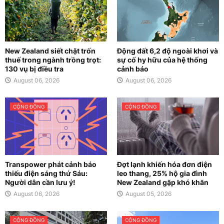
New Zealand siết chặt trốn
Động đất 6,2 độ ngoài khơi và
thuế trong ngành trồng trọt:
sự cố hy hữu của hệ thống
130 vụ bị điều tra
cảnh báo
August 06, 2026
August 06, 2026
CỘNG ĐỒNG
CỘNG ĐỒNG
Transpower phát cảnh báo
Đợt lạnh khiến hóa đơn điện
thiếu điện sáng thứ Sáu:
leo thang, 25% hộ gia đình
Người dân cần lưu ý!
New Zealand gặp khó khăn
August 06, 2026
August 05, 2026
CỘNG ĐỒNG
CỘNG ĐỒNG