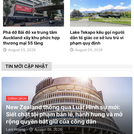
Phá dỡ Bãi đỗ xe trung tâm
Lake Tekapo kêu gọi người
Auckland xây khu phức hợp
dân tố giác cơ sở lưu trú vi
thương mại 55 tầng
phạm quy định
August 05, 2026
August 05, 2026
TIN MỚI CẬP NHẬT
CHÍNH SÁCH
New Zealand thông qua Luật Hình sự mới:
Siết chặt tội phạm bán lẻ, hành hung và mở
rộng quyền bắt giữ của công dân
Lani Hoang
-
August 06, 2026