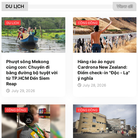
DU LỊCH
View all
DU LỊCH
CỘNG ĐỒNG
Phượt sông Mekong
Hàng rào áo ngực
cùng con: Chuyến đi
Cardrona New Zealand:
bằng đường bộ tuyệt vời
Điểm check-in "Độc - Lạ"
từ TP.HCM Đến Siem
ý nghĩa
Reap
July 28, 2026
July 29, 2026
CỘNG ĐỒNG
CỘNG ĐỒNG