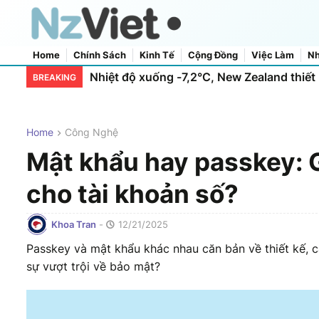
Home
Chính Sách
Kinh Tế
Cộng Đồng
Việc Làm
Nh
Home
About Us
Contact Us
Nhiệt độ xuống -7,2°C, New Zealand thiết l
BREAKING
Home
Công Nghệ
Mật khẩu hay passkey: G
cho tài khoản số?
Khoa Tran
-
12/21/2025
Passkey và mật khẩu khác nhau căn bản về thiết kế, 
sự vượt trội về bảo mật?