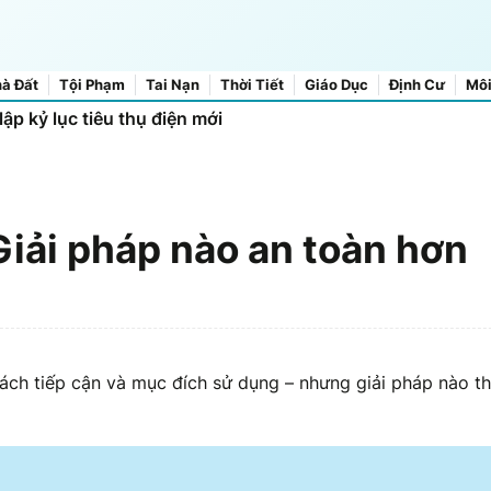
à Đất
Tội Phạm
Tai Nạn
Thời Tiết
Giáo Dục
Định Cư
Môi
ập kỷ lục tiêu thụ điện mới
iải pháp nào an toàn hơn
cách tiếp cận và mục đích sử dụng – nhưng giải pháp nào t