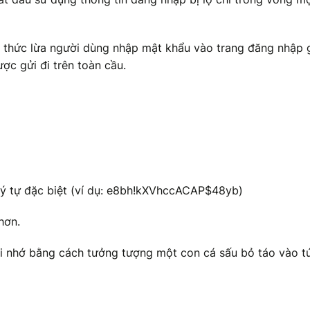
h thức lừa người dùng nhập mật khẩu vào trang đăng nhập 
ợc gửi đi trên toàn cầu.
ký tự đặc biệt (ví dụ: e8bh!kXVhccACAP$48yb)
hơn.
i nhớ bằng cách tưởng tượng một con cá sấu bỏ táo vào tú