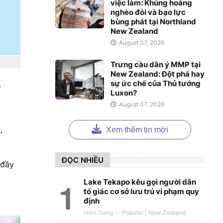
việc làm: Khủng hoảng
nghèo đói và bạo lực
bùng phát tại Northland
New Zealand
August 07, 2026
Trưng cầu dân ý MMP tại
New Zealand: Đột phá hay
sự ức chế của Thủ tướng
.
Luxon?
August 07, 2026
,
Xem thêm tin mới
ĐỌC NHIỀU
 đầy
Lake Tekapo kêu gọi người dân
tố giác cơ sở lưu trú vi phạm quy
định
Hani Dang
-