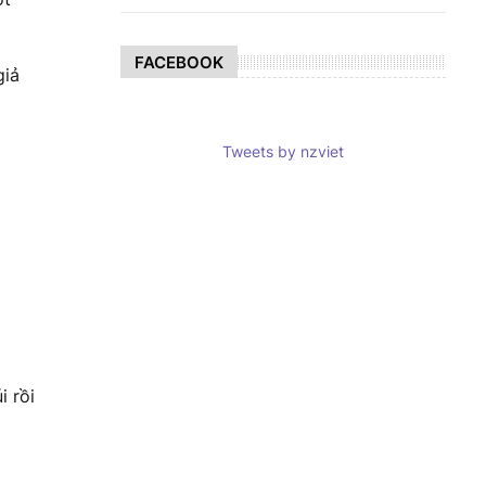
FACEBOOK
giả
Tweets by nzviet
i rồi