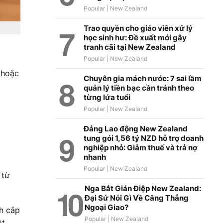
Trao quyền cho giáo viên xử lý
học sinh hư: Đề xuất mới gây
tranh cãi tại New Zealand
 hoặc
Chuyên gia mách nước: 7 sai lầm
quản lý tiền bạc cần tránh theo
từng lứa tuổi
Đảng Lao động New Zealand
tung gói 1,56 tỷ NZD hỗ trợ doanh
nghiệp nhỏ: Giảm thuế và trả nợ
nhanh
 từ
Nga Bắt Gián Điệp New Zealand:
Đại Sứ Nói Gì Về Căng Thẳng
Ngoại Giao?
nh cắp
ột