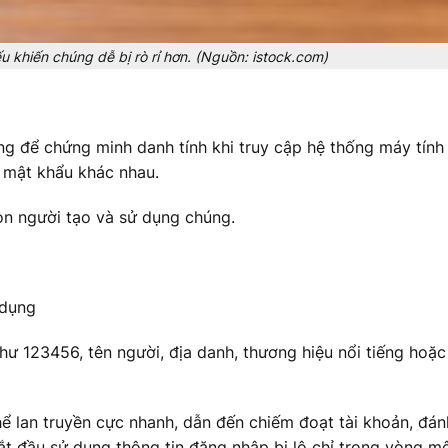
 khiến chúng dễ bị rò rỉ hơn. (Nguồn: istock.com)
ng để chứng minh danh tính khi truy cập hệ thống máy tính
c mật khẩu khác nhau.
n người tạo và sử dụng chúng.
 dụng
ư 123456, tên người, địa danh, thương hiệu nổi tiếng hoặc
hể lan truyền cực nhanh, dẫn đến chiếm đoạt tài khoản, đá
ắt đầu sử dụng thông tin đăng nhập bị lộ chỉ trong vòng m