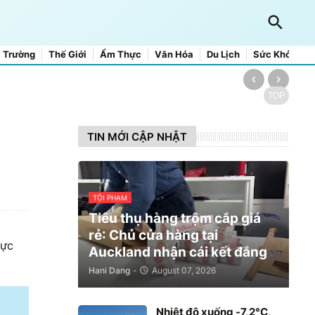
 Trường
Thế Giới
Ẩm Thực
Văn Hóa
Du Lịch
Sức Khỏe
TOP
TIN MỚI CẬP NHẬT
TỘI PHẠM
Tiêu thụ hàng trộm cắp giá
rẻ: Chủ cửa hàng tại
hực
Auckland nhận cái kết đắng
Hani Dang
-
August 07, 2026
Nhiệt độ xuống -7,2°C,