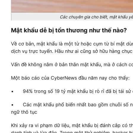
Các chuyên gia cho biết, mật khẩu yếu
Mật khẩu dễ bị tổn thương như thế nào?
Về cơ bản, mật khẩu là một từ hoặc cụm từ bí mật dù
dịch vụ trực tuyến. Hầu như ai cũng sở hữu hàng chụ
Vấn đề không nằm ở bản thân mật khẩu, mà ở cách co
Một báo cáo của CyberNews đầu năm nay cho thấy:
•
94% trong số 19 tỷ mật khẩu bị rò rỉ đã bị tái sử
•
Các mật khẩu phổ biến nhất bao gồm chuỗi số nh
ngữ thô tục
Khi xảy ra vi phạm dữ liệu, mật khẩu bị đánh cắp có t
danh tính và lừa đảo. Trong một thử nghiệm, hacker b