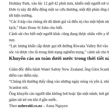
Holiday Park, vào lúc 12 giờ 42 phút trưa, khiến một người rơi v
Đơn vị này đã điều động một xe cứu thương, một đội phản ứng nh
tới hiện trường.
“Các ê-kíp của chúng tôi đã đánh giá và điều trị cho một bệnh n
kịch,” Hato Hone St John cho biết.
Cảnh sát cho biết một người khác cũng đang được nhân viên y t
nay.
“Lực lượng khẩn cấp được gọi tới đường Riwaka Valley Rd vào 
sóc và được cho là trong tình trạng nghiêm trọng,” cảnh sát cho b
Khuyến cáo an toàn dưới nước trong thời tiết 
Giám đốc điều hành Water Safety New Zealand, ông Glen Scanlon
điểm cao điểm này.
“Chúng tôi thường thấy rằng vào những ngày nóng và yên ả, nhiều
Scanlon nói.
Ông khuyến cáo người dân không bơi hoặc lặn một mình, bơi giữa
giám sát trẻ em khi ở gần nước.
Theo
nzherald.co.nz
– Anna Nguyen