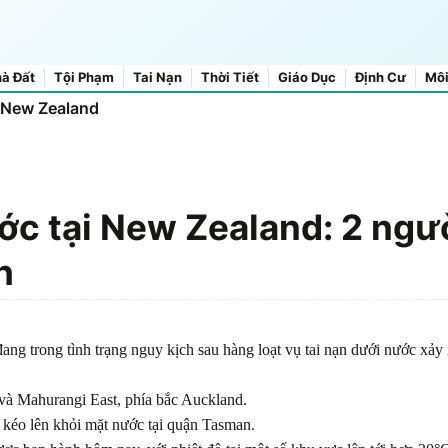
à Đất
Tội Phạm
Tai Nạn
Thời Tiết
Giáo Dục
Định Cư
Môi
h trồng trọt: 130 vụ bị điều tra
ớc tại New Zealand: 2 ngư
h
ang trong tình trạng nguy kịch sau hàng loạt vụ tai nạn dưới nước xảy 
 và Mahurangi East, phía bắc Auckland.
 kéo lên khỏi mặt nước tại quận Tasman.