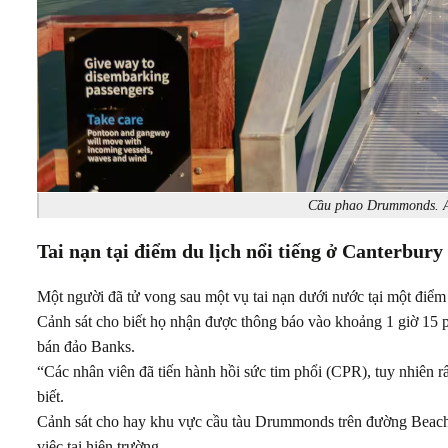
Cầu phao Drummonds. Ả
Tai nạn tại điểm du lịch nổi tiếng ở Canterbury
Một người đã tử vong sau một vụ tai nạn dưới nước tại một điểm 
Cảnh sát cho biết họ nhận được thông báo vào khoảng 1 giờ 15 p
bán đảo Banks.
“Các nhân viên đã tiến hành hồi sức tim phổi (CPR), tuy nhiên r
biết.
Cảnh sát cho hay khu vực cầu tàu Drummonds trên đường Beach R
việc tại hiện trường.