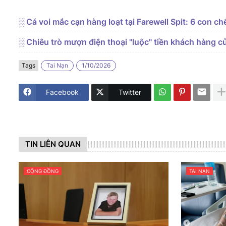
░ Cá voi mắc cạn hàng loạt tại Farewell Spit: 6 con chết
░ Chiêu trò mượn điện thoại "luộc" tiền khách hàng 
Tags
Tai Nạn
1/10/2026
Facebook
Twitter
TIN LIÊN QUAN
CỘNG ĐỒNG
TAI NẠN