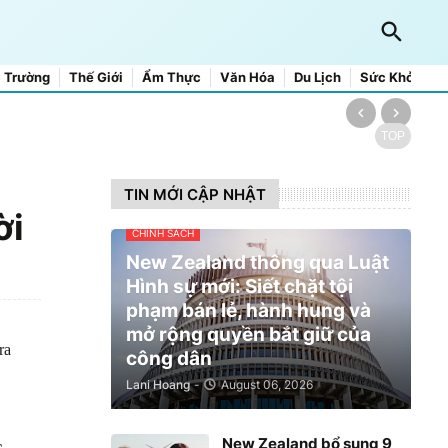
 Trường
Thế Giới
Ẩm Thực
Văn Hóa
Du Lịch
Sức Khỏe
TOP
TIN MỚI CẬP NHẬT
ời
CHÍNH SÁCH
New Zealand thông qua Luật
Hình sự mới: Siết chặt tội
phạm bán lẻ, hành hung và
mở rộng quyền bắt giữ của
ra
công dân
Lani Hoang
-
August 06, 2026
New Zealand bổ sung 9