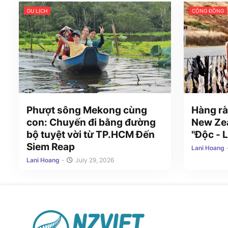
DU LỊCH
CỘNG ĐỒNG
Phượt sông Mekong cùng
Hàng rà
con: Chuyến đi bằng đường
New Zea
bộ tuyệt vời từ TP.HCM Đến
"Độc - L
Siem Reap
Lani Hoang
Lani Hoang
-
July 29, 2026