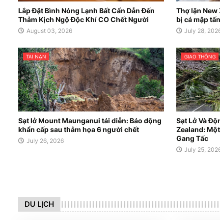
Lắp Đặt Bình Nóng Lạnh Bất Cẩn Dẫn Đến
Thợ lặn New 
Thảm Kịch Ngộ Độc Khí CO Chết Người
bị cá mập tấn 
August 03, 2026
July 28, 202
TAI NẠN
GIAO THÔNG
Sạt lở Mount Maunganui tái diễn: Báo động
Sạt Lở Và Độ
khẩn cấp sau thảm họa 6 người chết
Zealand: Một
Gang Tấc
July 26, 2026
July 25, 202
DU LỊCH