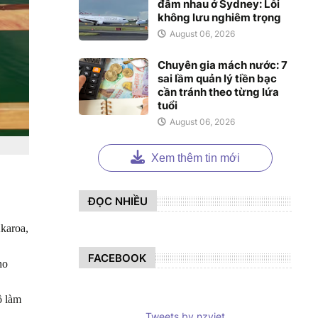
đâm nhau ở Sydney: Lỗi
không lưu nghiêm trọng
August 06, 2026
Chuyên gia mách nước: 7
sai lầm quản lý tiền bạc
cần tránh theo từng lứa
tuổi
August 06, 2026
Xem thêm tin mới
ĐỌC NHIỀU
Akaroa,
FACEBOOK
ho
ộ làm
Tweets by nzviet