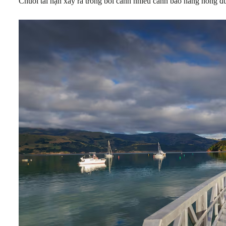
Chuỗi tai nạn xảy ra trong bối cảnh nhiều cảnh báo nắng nóng đư