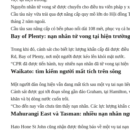
Nguyên nhân tử vong sẽ được chuyển cho điều tra viên pháp y x
Cầu tàu này vừa trải qua đợt nâng cấp quy mô lớn do Hội đồng 
tháng 2 năm ngoái.
Cầu tàu sau nâng cấp có bến phao nổi dài 108 mét, phục vụ cả hoạ
Bay of Plenty: nạn nhân tử vong tại hiện trườn
Trong khi đó, cảnh sát cho biết lực lượng khẩn cấp đã được điều
Rd, Bay of Plenty, nơi một người được kéo lên khỏi mặt nước.
“CPR đã được tiến hành, tuy nhiên nạn nhân đã tử vong tại hiện t
Waikato: tìm kiếm người mất tích trên sông
Một người đàn ông hiện vẫn đang mất tích sau một vụ tai nạn li
Cảnh sát được gọi tới đoạn sông gần đảo Graham, tại Hamilton, 
khăn và bị dòng nước cuốn trôi.
“Cho đến nay vẫn chưa tìm thấy nạn nhân. Các lực lượng khẩn cấp
Mahurangi East và Tasman: nhiều nạn nhân ng
Hato Hone St John cũng nhận được thông báo về một vụ tai nạn 