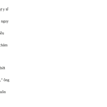
ợ y tế
g nguy
iều
 chăm
thời
,” ông
luôn