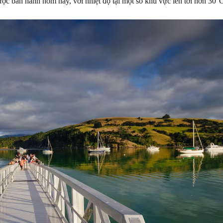
ợc ban hành hôm nay, với nhiệt độ tại một số khu vực lên tới hơn 30°