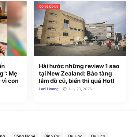
CỘNG ĐỒNG
ến
Hài hước những review 1 sao
g": Mẹ
tại New Zealand: Bảo tàng
 vì con
lắm đồ cũ, biển thì quá Hot!
Lani Hoang
-
July 23, 2026
ồng
Công Nghệ
Định Cư
Du Học
Du Lịch