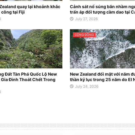
Zealand quay lại khoảnh khắc
Cảnh sát nổ súng bắn nhầm ngư
công tại Fiji
trấn áp đối tượng cầm dao tại C
6
July 27, 2026
CỘNG ĐỒNG
ng Đất Tàn Phá Quốc Lộ New
New Zealand đối mặt với năm đ
 Gia Đình Thoát Chết Trong
thần kỷ lục trong 25 năm do El 
July 24, 2026
6