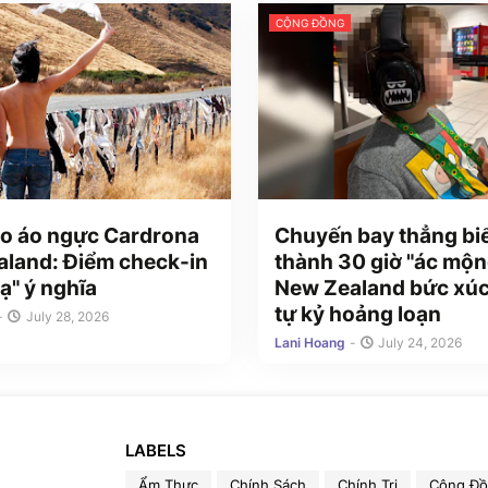
CỘNG ĐỒNG
o áo ngực Cardrona
Chuyến bay thẳng bi
land: Điểm check-in
thành 30 giờ "ác mộn
ạ" ý nghĩa
New Zealand bức xúc
tự kỷ hoảng loạn
-
July 28, 2026
Lani Hoang
-
July 24, 2026
LABELS
Ẩm Thực
Chính Sách
Chính Trị
Cộng Đ