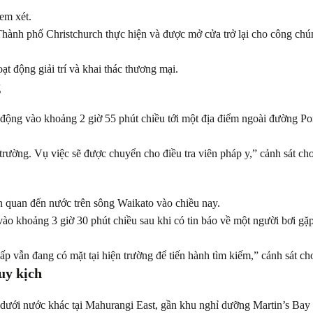
em xét.
Thành phố Christchurch thực hiện và được mở cửa trở lại cho công ch
t động giải trí và khai thác thương mại.
g
 động vào khoảng 2 giờ 55 phút chiều tới một địa điểm ngoài đường Po
rường. Vụ việc sẽ được chuyển cho điều tra viên pháp y,” cảnh sát cho
ên quan đến nước trên sông Waikato vào chiều nay.
vào khoảng 3 giờ 30 phút chiều sau khi có tin báo về một người bơi gặ
 vẫn đang có mặt tại hiện trường để tiến hành tìm kiếm,” cảnh sát cho
uy kịch
dưới nước khác tại Mahurangi East, gần khu nghỉ dưỡng Martin’s Bay