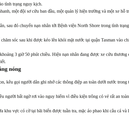
ào tình trạng nguy kịch.
anh, một đội sơ cứu ban đầu, một quản lý hiện trường và một xe hỗ tr
hân, sau đó chuyển nạn nhân tới Bệnh viện North Shore trong tình trạn
ế chăm sóc sau khi được kéo lên khỏi mặt nước tại quận Tasman vào ch
khoảng 3 giờ 50 phút chiều. Hiện nạn nhân đang được xe cứu thương
iết.
nắng nóng
, kêu gọi người dân ghi nhớ các thông điệp an toàn dưới nước trong 
 người bất ngờ rơi vào nguy hiểm vì điều kiện trông có vẻ rất an toàn
 khu vực có cờ tại bãi biển được tuần tra, mặc áo phao khi câu cá và 