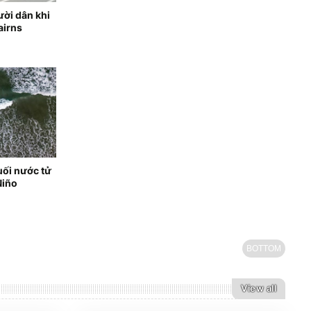
ời dân khi
airns
uối nước tử
Niño
BOTTOM
View all