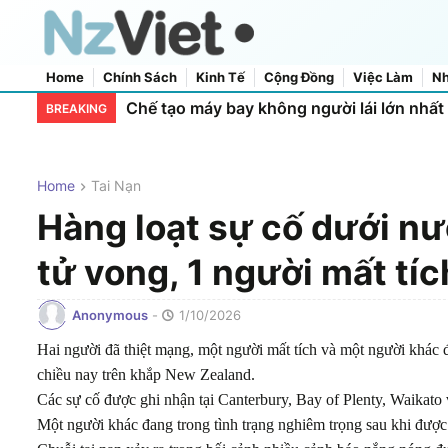
Home
Chính Sách
Kinh Tế
Cộng Đồng
Việc Làm
Nh
Home
About Us
Contact Us
New Zealand siết chặt trốn thuế trong ngàn
BREAKING
Home
Tai Nạn
Hàng loạt sự cố dưới nư
tử vong, 1 người mất tíc
Anonymous
-
1/10/2026
Hai người đã thiệt mạng, một người mất tích và một người khác đ
chiều nay trên khắp New Zealand.
Các sự cố được ghi nhận tại Canterbury, Bay of Plenty, Waikato
Một người khác đang trong tình trạng nghiêm trọng sau khi được