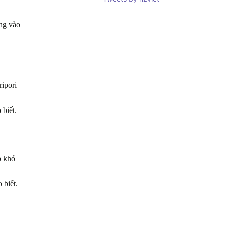
úng vào
ripori
 biết.
p khó
 biết.