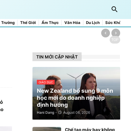
 Trường
Thế Giới
Ẩm Thực
Văn Hóa
Du Lịch
Sức Khỏe
TOP
TIN MỚI CẬP NHẬT
GIÁO DỤC
New Zealand bổ sung 9 môn
học mới do doanh nghiệp
cỏ
định hướng
ho
Hani Dang
-
August 06, 2026
Chế tạo máy bay không