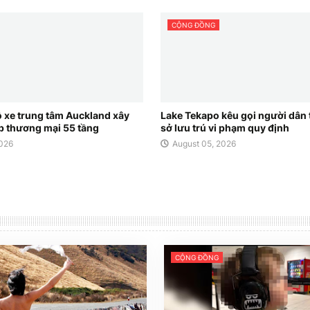
CỘNG ĐỒNG
ỗ xe trung tâm Auckland xây
Lake Tekapo kêu gọi người dân 
p thương mại 55 tầng
sở lưu trú vi phạm quy định
2026
August 05, 2026
CỘNG ĐỒNG