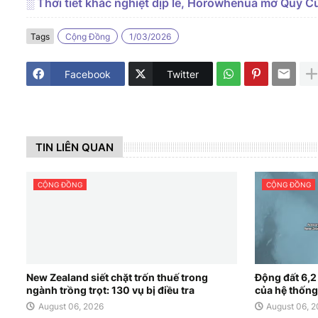
░ Thời tiết khắc nghiệt dịp lễ, Horowhenua mở Quỹ C
Tags
Cộng Đồng
1/03/2026
Facebook
Twitter
TIN LIÊN QUAN
CỘNG ĐỒNG
CỘNG ĐỒNG
New Zealand siết chặt trốn thuế trong
Động đất 6,2
ngành trồng trọt: 130 vụ bị điều tra
của hệ thống
August 06, 2026
August 06, 