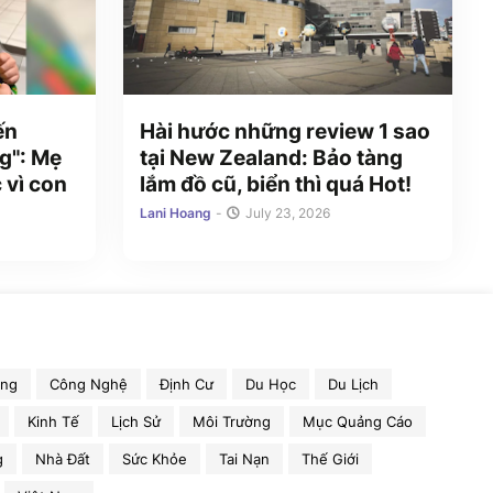
ến
Hài hước những review 1 sao
g": Mẹ
tại New Zealand: Bảo tàng
 vì con
lắm đồ cũ, biển thì quá Hot!
Lani Hoang
-
July 23, 2026
ồng
Công Nghệ
Định Cư
Du Học
Du Lịch
Kinh Tế
Lịch Sử
Môi Trường
Mục Quảng Cáo
g
Nhà Đất
Sức Khỏe
Tai Nạn
Thế Giới