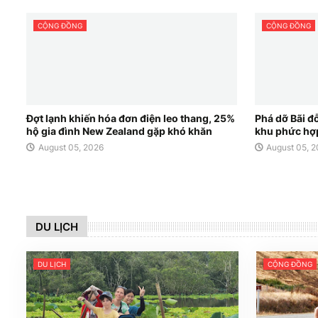
CỘNG ĐỒNG
CỘNG ĐỒNG
Đợt lạnh khiến hóa đơn điện leo thang, 25%
Phá dỡ Bãi đ
hộ gia đình New Zealand gặp khó khăn
khu phức hợ
August 05, 2026
August 05, 
DU LỊCH
DU LỊCH
CỘNG ĐỒNG