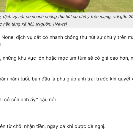
 dịch vụ cắt cỏ nhanh chóng thu hút sự chú ý trên mạng, với gần 2
ác nền tảng xã hội. (Nguồn: 1News)
 None, dịch vụ cắt cỏ nhanh chóng thu hút sự chú ý trên m
i.
cỏ, những khu vực lớn hoặc mọc um tùm sẽ có giá cao hơn, 
ăm năm tuổi, ban đầu là phụ giúp anh trai trước khi quyết 
i cỏ của anh ấy,” cậu nói.
 từ chối nhận tiền, ngay cả khi được đề nghị.