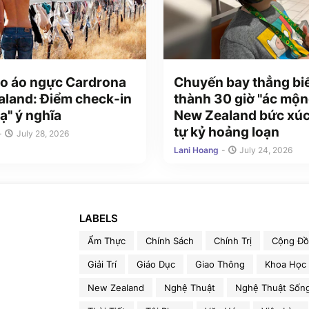
o áo ngực Cardrona
Chuyến bay thẳng bi
land: Điểm check-in
thành 30 giờ "ác mộn
ạ" ý nghĩa
New Zealand bức xúc
tự kỷ hoảng loạn
-
July 28, 2026
Lani Hoang
-
July 24, 2026
LABELS
Ẩm Thực
Chính Sách
Chính Trị
Cộng Đ
Giải Trí
Giáo Dục
Giao Thông
Khoa Học
New Zealand
Nghệ Thuật
Nghệ Thuật Sốn