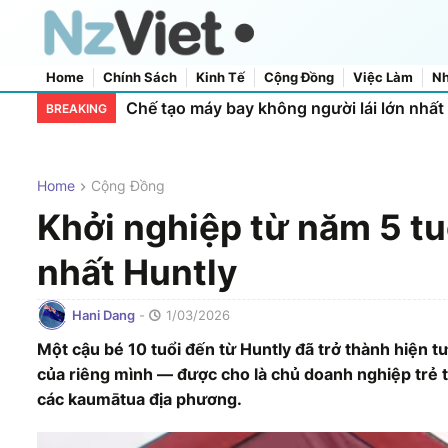
Home
Chính Sách
Kinh Tế
Cộng Đồng
Việc Làm
Nh
Home
About Us
Contact Us
Chế tạo máy bay không người lái lớn nhấ
BREAKING
Home
Cộng Đồng
Khởi nghiệp từ năm 5 tuổ
nhất Huntly
Hani Dang
-
1/03/2026
Một cậu bé 10 tuổi đến từ Huntly đã trở thành hiện t
của riêng mình — được cho là chủ doanh nghiệp trẻ t
các kaumātua địa phương.