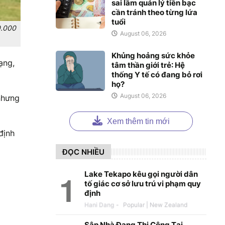
sai lầm quản lý tiền bạc
cần tránh theo từng lứa
tuổi
0.000
August 06, 2026
Khủng hoảng sức khỏe
ạng,
tâm thần giới trẻ: Hệ
thống Y tế có đang bỏ rơi
họ?
August 06, 2026
nhưng
Xem thêm tin mới
định
ĐỌC NHIỀU
Lake Tekapo kêu gọi người dân
tố giác cơ sở lưu trú vi phạm quy
định
Hani Dang
-
Sập Nhà Đang Thi Công Tại