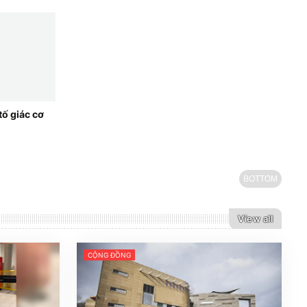
tố giác cơ
BOTTOM
View all
CỘNG ĐỒNG