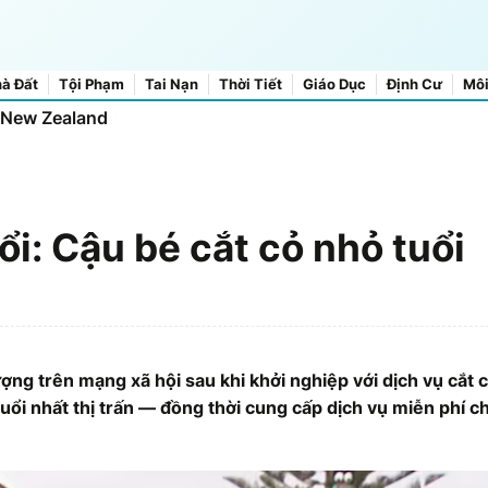
à Đất
Tội Phạm
Tai Nạn
Thời Tiết
Giáo Dục
Định Cư
Môi
t New Zealand
i: Cậu bé cắt cỏ nhỏ tuổi
ượng trên mạng xã hội sau khi khởi nghiệp với dịch vụ cắt 
uổi nhất thị trấn — đồng thời cung cấp dịch vụ miễn phí c