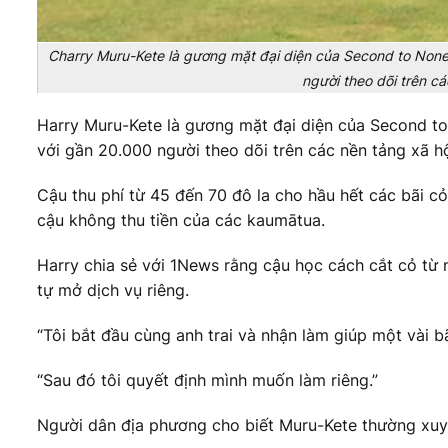
Charry Muru-Kete là gương mặt đại diện của Second to None,
người theo dõi trên c
Harry Muru-Kete là gương mặt đại diện của Second to
với gần 20.000 người theo dõi trên các nền tảng xã hộ
Cậu thu phí từ 45 đến 70 đô la cho hầu hết các bãi 
cậu không thu tiền của các kaumātua.
Harry chia sẻ với 1News rằng cậu học cách cắt cỏ từ n
tự mở dịch vụ riêng.
“Tôi bắt đầu cùng anh trai và nhận làm giúp một vài bã
“Sau đó tôi quyết định mình muốn làm riêng.”
Người dân địa phương cho biết Muru-Kete thường xuyên