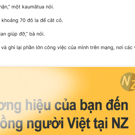
hận,” một kaumātua nói.
 khoảng 70 đô la để cắt cỏ.
an giúp đỡ,” bà nói.
và ghi lại phần lớn công việc của mình trên mạng, nơi các 