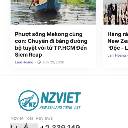
Phượt sông Mekong cùng
Hàng rà
con: Chuyến đi bằng đường
New Zea
bộ tuyệt vời từ TP.HCM Đến
"Độc - L
Siem Reap
Lani Hoang
Lani Hoang
-
July 29, 2026
Nzviet Total Reviews
2,339,149