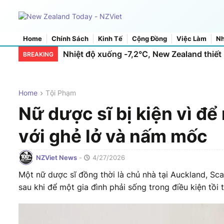
Home
Chính Sách
Kinh Tế
Cộng Đồng
Việc Làm
Nh
Home
About Us
Contact Us
Xây trung tâm dữ liệu ở Mackenzie: Tranh 
Nhiệt độ xuống -7,2°C, New Zealand thiết 
BREAKING
Home
Tội Phạm
Nữ dược sĩ bị kiện vì đ
với ghẻ lở và nấm mốc
NZViet News
-
4/27/2026
Một nữ dược sĩ đồng thời là chủ nhà tại Auckland, Sc
sau khi để một gia đình phải sống trong điều kiện tồi