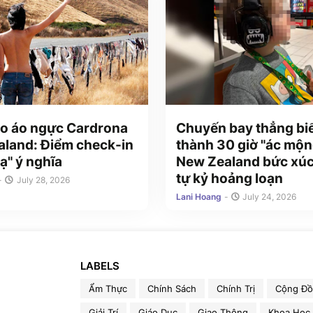
o áo ngực Cardrona
Chuyến bay thẳng bi
land: Điểm check-in
thành 30 giờ "ác mộn
ạ" ý nghĩa
New Zealand bức xúc
tự kỷ hoảng loạn
-
July 28, 2026
Lani Hoang
-
July 24, 2026
LABELS
Ẩm Thực
Chính Sách
Chính Trị
Cộng Đ
Giải Trí
Giáo Dục
Giao Thông
Khoa Học