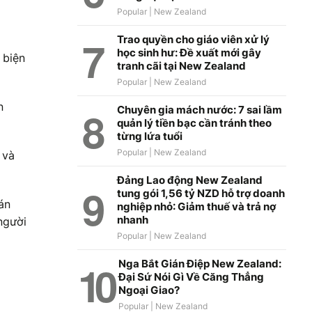
Trao quyền cho giáo viên xử lý
học sinh hư: Đề xuất mới gây
 biện
tranh cãi tại New Zealand
n
Chuyên gia mách nước: 7 sai lầm
quản lý tiền bạc cần tránh theo
từng lứa tuổi
 và
Đảng Lao động New Zealand
tung gói 1,56 tỷ NZD hỗ trợ doanh
án
nghiệp nhỏ: Giảm thuế và trả nợ
nhanh
người
Nga Bắt Gián Điệp New Zealand:
Đại Sứ Nói Gì Về Căng Thẳng
Ngoại Giao?