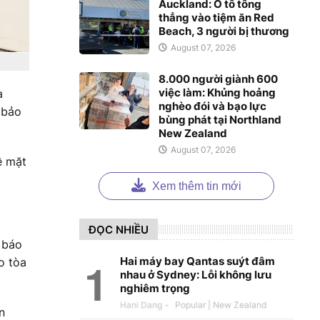
Auckland: Ô tô tông
thẳng vào tiệm ăn Red
Beach, 3 người bị thương
August 07, 2026
8.000 người giành 600
việc làm: Khủng hoảng
à
nghèo đói và bạo lực
 bảo
bùng phát tại Northland
New Zealand
August 07, 2026
ề mặt
Xem thêm tin mới
ĐỌC NHIỀU
 báo
Hai máy bay Qantas suýt đâm
o tòa
nhau ở Sydney: Lỗi không lưu
nghiêm trọng
Hani Dang
-
n