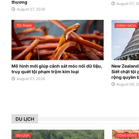
thương
August 07, 
August 07, 2026
TỘI PHẠM
CHÍNH SÁCH
Mô hình mới giúp cảnh sát móc nối dữ liệu,
New Zealand 
truy quét tội phạm trộm kim loại
Siết chặt tộ
rộng quyền b
August 07, 2026
August 06, 
DU LỊCH
DU LỊCH
CỘNG ĐỒNG