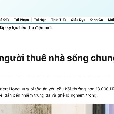
à Đất
Tội Phạm
Tai Nạn
Thời Tiết
Giáo Dục
Định Cư
Môi
cãi giữa kinh tế và môi trường
lập kỷ lục tiêu thụ điện mới
ể người thuê nhà sống chun
arlett Hong, vừa bị tòa án yêu cầu bồi thường hơn 13.000 
 tệ, dẫn đến nhiễm trùng da và ghẻ lở nghiêm trọng.