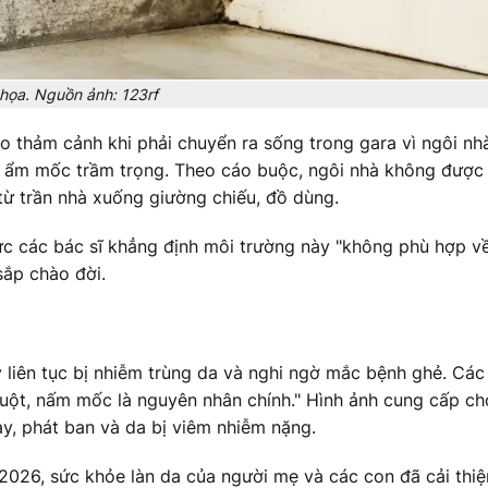
họa. Nguồn ảnh: 123rf
o thảm cảnh khi phải chuyển ra sống trong gara vì ngôi nh
bị ẩm mốc trầm trọng. Theo cáo buộc, ngôi nhà không được
i từ trần nhà xuống giường chiếu, đồ dùng.
mức các bác sĩ khẳng định môi trường này "không phù hợp v
 sắp chào đời.
y liên tục bị nhiễm trùng da và nghi ngờ mắc bệnh ghẻ. Các
huột, nấm mốc là nguyên nhân chính." Hình ảnh cung cấp ch
ay, phát ban và da bị viêm nhiễm nặng.
/2026, sức khỏe làn da của người mẹ và các con đã cải thiệ