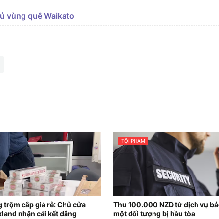
ủ vùng quê Waikato
TỘI PHẠM
g trộm cắp giá rẻ: Chủ cửa
Thu 100.000 NZD từ dịch vụ bảo
kland nhận cái kết đắng
một đối tượng bị hầu tòa