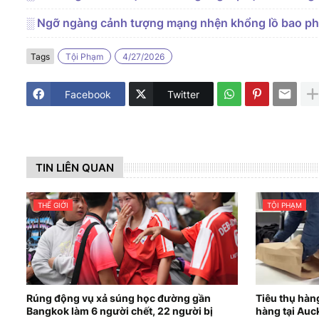
░ Ngỡ ngàng cảnh tượng mạng nhện khổng lồ bao ph
Tags
Tội Phạm
4/27/2026
Facebook
Twitter
TIN LIÊN QUAN
THẾ GIỚI
TỘI PHẠM
Rúng động vụ xả súng học đường gần
Tiêu thụ hàn
Bangkok làm 6 người chết, 22 người bị
hàng tại Auc