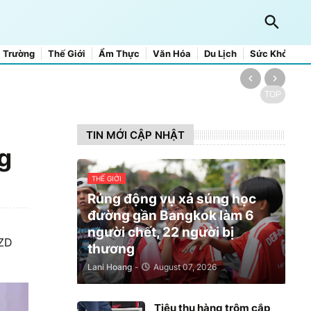
 Trường
Thế Giới
Ẩm Thực
Văn Hóa
Du Lịch
Sức Khỏe
TOP
TIN MỚI CẬP NHẬT
g
THẾ GIỚI
Rúng động vụ xả súng học
đường gần Bangkok làm 6
người chết, 22 người bị
NZD
thương
Lani Hoang
-
August 07, 2026
Tiêu thụ hàng trộm cắp