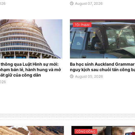
2026
August 07, 2026
TỘI PHẠM
thông qua Luật Hình sự mới:
Ba học sinh Auckland Grammar
i phạm bán lẻ, hành hung và mở
nguy kịch sau chuỗi tấn công b
ắt giữ của công dân
August 05, 2026
2026
CỘNG ĐỒNG