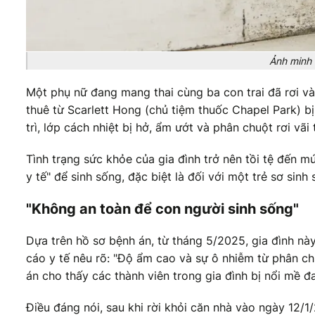
Ảnh minh 
Một phụ nữ đang mang thai cùng ba con trai đã rơi và
thuê từ Scarlett Hong (chủ tiệm thuốc Chapel Park) 
trì, lớp cách nhiệt bị hở, ẩm ướt và phân chuột rơi vã
Tình trạng sức khỏe của gia đình trở nên tồi tệ đến 
y tế" để sinh sống, đặc biệt là đối với một trẻ sơ sinh
"Không an toàn để con người sinh sống"
Dựa trên hồ sơ bệnh án, từ tháng 5/2025, gia đình nà
cáo y tế nêu rõ: "Độ ẩm cao và sự ô nhiễm từ phân c
án cho thấy các thành viên trong gia đình bị nổi mề đ
Điều đáng nói, sau khi rời khỏi căn nhà vào ngày 12/1