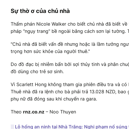
Sự thờ ơ của chủ nhà
Thẩm phán Nicole Walker cho biết chủ nhà đã biết về
pháp "ngụy trang" bề ngoài bằng cách sơn lại tường.
"Chủ nhà đã biết vấn đề nhưng hoặc là lầm tưởng ngườ
trọng hơn sức khỏe của người thuê."
Do đồ đạc bị nhiễm bẩn bởi sợi thủy tinh và phân chu
đồ dùng cho trẻ sơ sinh.
Vì Scarlett Hong không tham gia phiên điều tra và có
Thuê nhà đã ra lệnh cho bà phải trả 13.028 NZD, bao g
phụ nữ đã đóng sau khi chuyển ra gara.
Theo
rnz.co.nz
– Noo Thuyen
░ Lỗ hổng an ninh tại Nhà Trắng: Nghi phạm nổ súng t