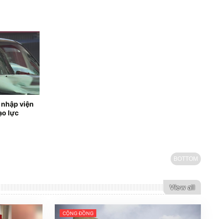
 nhập viện
ạo lực
BOTTOM
View all
CỘNG ĐỒNG