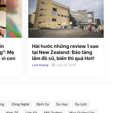
ến
Hài hước những review 1 sao
g": Mẹ
tại New Zealand: Bảo tàng
 vì con
lắm đồ cũ, biển thì quá Hot!
Lani Hoang
-
July 23, 2026
ồng
Công Nghệ
Định Cư
Du Học
Du Lịch
Kinh Tế
Lịch Sử
Môi Trường
Mục Quảng Cáo