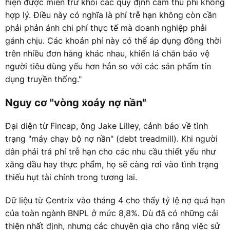
hiện được miễn trừ khỏi các quy định cấm thu phí không
hợp lý. Điều này có nghĩa là phí trễ hạn không còn cần
phải phản ánh chi phí thực tế mà doanh nghiệp phải
gánh chịu. Các khoản phí này có thể áp dụng đồng thời
trên nhiều đơn hàng khác nhau, khiến lá chắn bảo vệ
người tiêu dùng yếu hơn hẳn so với các sản phẩm tín
dụng truyền thống."
Nguy cơ "vòng xoáy nợ nần"
Đại diện từ Fincap, ông Jake Lilley, cảnh báo về tình
trạng "máy chạy bộ nợ nần" (debt treadmill). Khi người
dân phải trả phí trễ hạn cho các nhu cầu thiết yếu như
xăng dầu hay thực phẩm, họ sẽ càng rơi vào tình trạng
thiếu hụt tài chính trong tương lai.
Dữ liệu từ Centrix vào tháng 4 cho thấy tỷ lệ nợ quá hạn
của toàn ngành BNPL ở mức 8,8%. Dù đã có những cải
thiện nhất định, nhưng các chuyên gia cho rằng việc sử