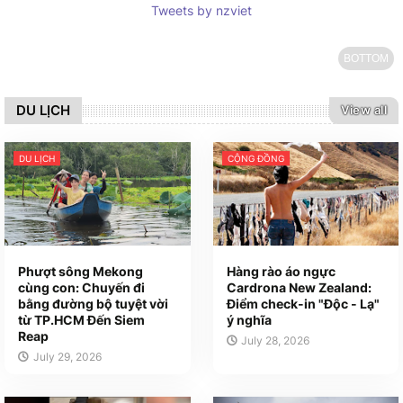
Tweets by nzviet
BOTTOM
DU LỊCH
View all
DU LỊCH
CỘNG ĐỒNG
Phượt sông Mekong
Hàng rào áo ngực
cùng con: Chuyến đi
Cardrona New Zealand:
bằng đường bộ tuyệt vời
Điểm check-in "Độc - Lạ"
từ TP.HCM Đến Siem
ý nghĩa
Reap
July 28, 2026
July 29, 2026