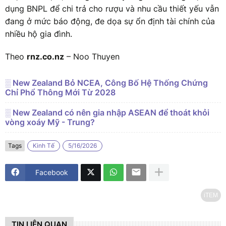
dụng BNPL để chi trả cho rượu và nhu cầu thiết yếu vẫn
đang ở mức báo động, đe dọa sự ổn định tài chính của
nhiều hộ gia đình.
Theo
rnz.co.nz
– Noo Thuyen
░ New Zealand Bỏ NCEA, Công Bố Hệ Thống Chứng
Chỉ Phổ Thông Mới Từ 2028
░ New Zealand có nên gia nhập ASEAN để thoát khỏi
vòng xoáy Mỹ - Trung?
Tags
Kinh Tế
5/16/2026
Facebook
iTEM
TIN LIÊN QUAN