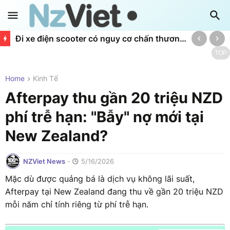
Đi xe điện scooter có nguy cơ chấn thương não gấp 3,5 lần xe máy
TOP
Home
Kinh Tế
Afterpay thu gần 20 triệu NZD
phí trễ hạn: "Bẫy" nợ mới tại
New Zealand?
NZViet News
-
5/16/2026
Mặc dù được quảng bá là dịch vụ không lãi suất,
Afterpay tại New Zealand đang thu về gần 20 triệu NZD
mỗi năm chỉ tính riêng từ phí trễ hạn.