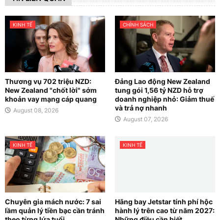
KINH TẾ
CHÍNH SÁCH
Thương vụ 702 triệu NZD:
Đảng Lao động New Zealand
New Zealand "chốt lời" sớm
tung gói 1,56 tỷ NZD hỗ trợ
khoản vay mạng cáp quang
doanh nghiệp nhỏ: Giảm thuế
và trả nợ nhanh
August 08, 2026
August 07, 2026
KINH TẾ
KINH TẾ
Chuyên gia mách nước: 7 sai
Hãng bay Jetstar tính phí hộc
lầm quản lý tiền bạc cần tránh
hành lý trên cao từ năm 2027:
theo từng lứa tuổi
Những điều cần biết