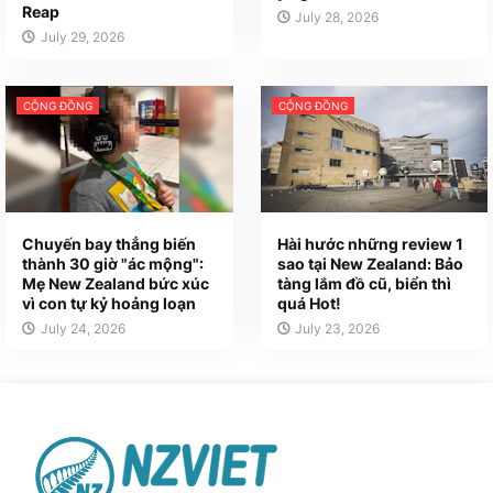
Reap
July 28, 2026
July 29, 2026
CỘNG ĐỒNG
CỘNG ĐỒNG
Chuyến bay thẳng biến
Hài hước những review 1
thành 30 giờ "ác mộng":
sao tại New Zealand: Bảo
Mẹ New Zealand bức xúc
tàng lắm đồ cũ, biển thì
vì con tự kỷ hoảng loạn
quá Hot!
July 24, 2026
July 23, 2026