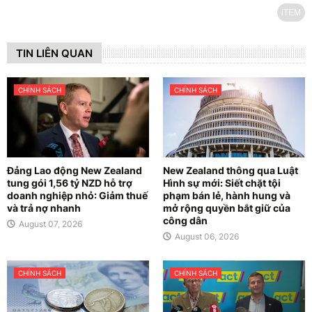
iTEM
TIN LIÊN QUAN
CHÍNH SÁCH
CHÍNH SÁCH
Đảng Lao động New Zealand
New Zealand thông qua Luật
tung gói 1,56 tỷ NZD hỗ trợ
Hình sự mới: Siết chặt tội
doanh nghiệp nhỏ: Giảm thuế
phạm bán lẻ, hành hung và
và trả nợ nhanh
mở rộng quyền bắt giữ của
công dân
August 07, 2026
August 06, 2026
CHÍNH SÁCH
CHÍNH SÁCH