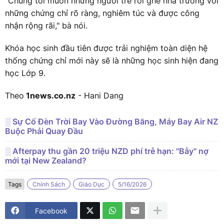
"Chúng tôi muốn những người trẻ rời ghế nhà trường với
những chứng chỉ rõ ràng, nghiêm túc và được công
nhận rộng rãi," bà nói.
Khóa học sinh đầu tiên được trải nghiệm toàn diện hệ
thống chứng chỉ mới này sẽ là những học sinh hiện đang
học Lớp 9.
Theo
1news.co.nz
- Hani Dang
░ Sự Cố Đèn Trời Bay Vào Đường Băng, Máy Bay Air NZ
Buộc Phải Quay Đầu
░ Afterpay thu gần 20 triệu NZD phí trễ hạn: "Bẫy" nợ
mới tại New Zealand?
Tags
Chính Sách
Giáo Dục
5/16/2026
Facebook