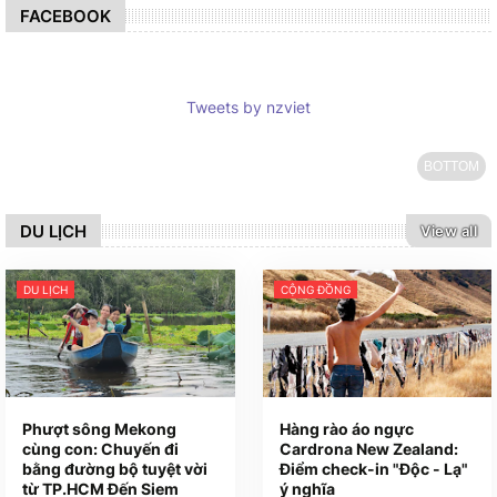
FACEBOOK
Tweets by nzviet
BOTTOM
DU LỊCH
View all
DU LỊCH
CỘNG ĐỒNG
Phượt sông Mekong
Hàng rào áo ngực
cùng con: Chuyến đi
Cardrona New Zealand:
bằng đường bộ tuyệt vời
Điểm check-in "Độc - Lạ"
từ TP.HCM Đến Siem
ý nghĩa