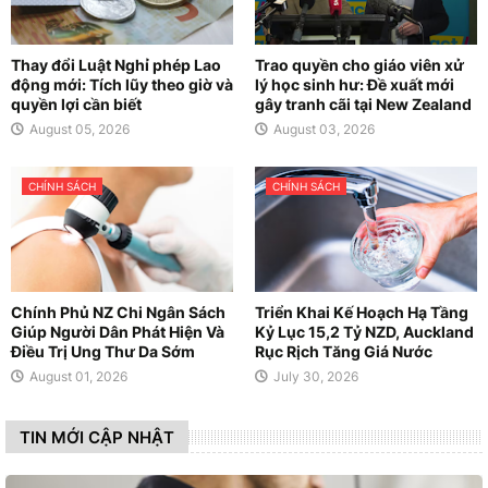
Thay đổi Luật Nghỉ phép Lao
Trao quyền cho giáo viên xử
động mới: Tích lũy theo giờ và
lý học sinh hư: Đề xuất mới
quyền lợi cần biết
gây tranh cãi tại New Zealand
August 05, 2026
August 03, 2026
CHÍNH SÁCH
CHÍNH SÁCH
Chính Phủ NZ Chi Ngân Sách
Triển Khai Kế Hoạch Hạ Tầng
Giúp Người Dân Phát Hiện Và
Kỷ Lục 15,2 Tỷ NZD, Auckland
Điều Trị Ung Thư Da Sớm
Rục Rịch Tăng Giá Nước
August 01, 2026
July 30, 2026
TIN MỚI CẬP NHẬT