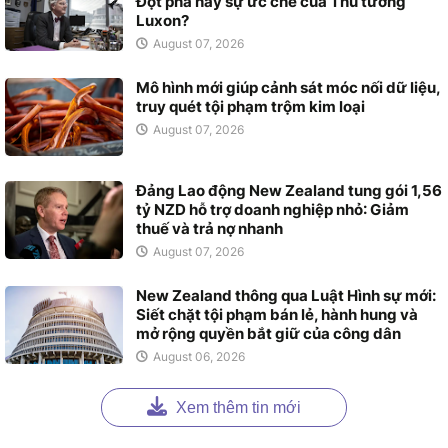
Đột phá hay sự ức chế của Thủ tướng
Luxon?
August 07, 2026
Mô hình mới giúp cảnh sát móc nối dữ liệu,
truy quét tội phạm trộm kim loại
August 07, 2026
Đảng Lao động New Zealand tung gói 1,56
tỷ NZD hỗ trợ doanh nghiệp nhỏ: Giảm
thuế và trả nợ nhanh
August 07, 2026
New Zealand thông qua Luật Hình sự mới:
Siết chặt tội phạm bán lẻ, hành hung và
mở rộng quyền bắt giữ của công dân
August 06, 2026
Xem thêm tin mới