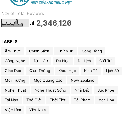
Nzviet Total Reviews
2,346,126
LABELS
Ẩm Thực
Chính Sách
Chính Trị
Cộng Đồng
Công Nghệ
Định Cư
Du Học
Du Lịch
Giải Trí
Giáo Dục
Giao Thông
Khoa Học
Kinh Tế
Lịch Sử
Môi Trường
Mục Quảng Cáo
New Zealand
Nghệ Thuật
Nghệ Thuật Sống
Nhà Đất
Sức Khỏe
Tai Nạn
Thế Giới
Thời Tiết
Tội Phạm
Văn Hóa
Việc Làm
Việt Nam