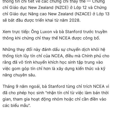
thông tin chi tiết về các chứng chỉ thay thế — Chứng
chỉ Giáo dục New Zealand (NZCE) ở Lớp 12 và Chứng
chỉ Giáo dục Nâng cao New Zealand (NZACE) ở Lớp 13
sẽ bắt đầu được triển khai từ năm 2028.
Xem trực tiếp: Ông Luxon và bà Stanford trước truyền
thông khi chứng chỉ thay thế NCEA được công bố.
Những thay đổi này đánh dấu sự chuyển dịch khỏi hệ
thống tích lũy tín chỉ của NCEA, điều mà Chính phủ cho
rằng đã vô tình khuyến khích học sinh tập trung vào
việc gom góp tín chỉ hơn là xây dựng kiến thức và kỹ
năng chuyên sâu.
Tháng 9 năm ngoái, bà Stanford từng chỉ trích NCEA vì
đã cho phép học sinh "nhận tín chỉ từ việc làm bán thời
gian, tham gia hoạt động nhóm hoặc chỉ cần điền vào
các biểu mẫu".