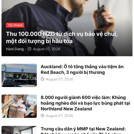
TỘI PHẠM
Thu 100.000 NZD từ dịch vụ bảo vệ chui,
một đối tượng bị hầu tòa
Hani Dang
-
August 07, 2026
Auckland: Ô tô tông thẳng vào tiệm ăn
Red Beach, 3 người bị thương
August 07, 2026
8.000 người giành 600 việc làm: Khủng
hoảng nghèo đói và bạo lực bùng phát tại
Northland New Zealand
August 07, 2026
Trưng cầu dân ý MMP tại New Zealand: