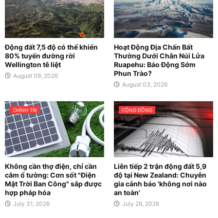
Động đất 7,5 độ có thể khiến
Hoạt Động Địa Chấn Bất
80% tuyến đường rời
Thường Dưới Chân Núi Lửa
Wellington tê liệt
Ruapehu: Báo Động Sớm
Phun Trào?
August 09, 2026
August 03, 2026
CHÍNH TRỊ
CỘNG ĐỒNG
Không cần thợ điện, chỉ cần
Liên tiếp 2 trận động đất 5,9
cắm ổ tường: Cơn sốt "Điện
độ tại New Zealand: Chuyên
Mặt Trời Ban Công" sắp được
gia cảnh báo 'không nơi nào
hợp pháp hóa
an toàn'
July 31, 2026
July 26, 2026