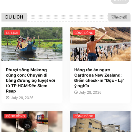
DU LỊCH
View all
DU LỊCH
CỘNG ĐỒNG
Phượt sông Mekong
Hàng rào áo ngực
cùng con: Chuyến đi
Cardrona New Zealand:
bằng đường bộ tuyệt vời
Điểm check-in "Độc - Lạ"
từ TP.HCM Đến Siem
ý nghĩa
Reap
July 28, 2026
July 29, 2026
CỘNG ĐỒNG
CỘNG ĐỒNG