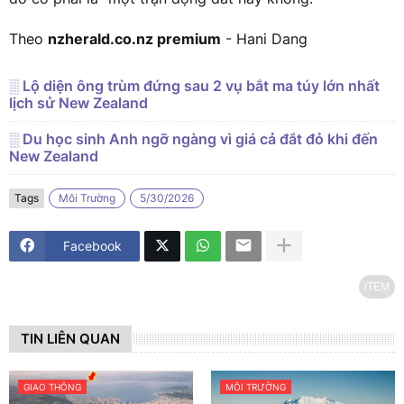
Theo
nzherald.co.nz premium
- Hani Dang
░ Lộ diện ông trùm đứng sau 2 vụ bắt ma túy lớn nhất
lịch sử New Zealand
░ Du học sinh Anh ngỡ ngàng vì giá cả đắt đỏ khi đến
New Zealand
Tags
Môi Trường
5/30/2026
Facebook
iTEM
TIN LIÊN QUAN
GIAO THÔNG
MÔI TRƯỜNG