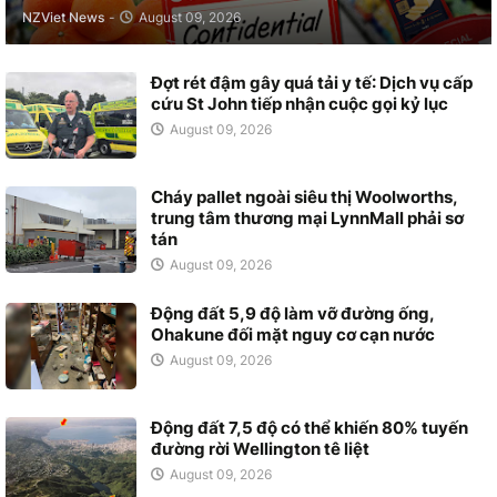
NZViet News
-
August 09, 2026
Đợt rét đậm gây quá tải y tế: Dịch vụ cấp
cứu St John tiếp nhận cuộc gọi kỷ lục
August 09, 2026
Cháy pallet ngoài siêu thị Woolworths,
trung tâm thương mại LynnMall phải sơ
tán
August 09, 2026
Động đất 5,9 độ làm vỡ đường ống,
Ohakune đối mặt nguy cơ cạn nước
August 09, 2026
Động đất 7,5 độ có thể khiến 80% tuyến
đường rời Wellington tê liệt
August 09, 2026