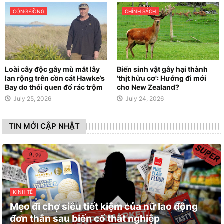
CỘNG ĐỒNG
CHÍNH SÁCH
Loài cây độc gây mù mắt lây
Biến sinh vật gây hại thành
lan rộng trên cồn cát Hawke’s
'thịt hữu cơ': Hướng đi mới
Bay do thói quen đổ rác trộm
cho New Zealand?
July 25, 2026
July 24, 2026
TIN MỚI CẬP NHẬT
KINH TẾ
Mẹo đi chợ siêu tiết kiệm của nữ lao động
đơn thân sau biến cố thất nghiệp