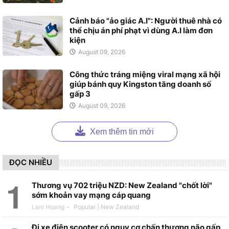
Cảnh báo "ảo giác A.I": Người thuê nhà có
thể chịu án phí phạt vì dùng A.I làm đơn
kiện
August 09, 2026
Công thức tráng miệng viral mạng xã hội
giúp bánh quy Kingston tăng doanh số
gấp 3
August 09, 2026
Xem thêm tin mới
ĐỌC NHIỀU
Thương vụ 702 triệu NZD: New Zealand "chốt lời"
sớm khoản vay mạng cáp quang
Lani Hoang
-
Đi xe điện scooter có nguy cơ chấn thương não gấp