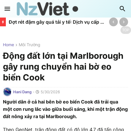
Đợt rét đậm gây quá tải y tế: Dịch vụ cấp cứu St John tiếp nhận cuộc gọi kỷ lục
TOP
Home
Môi Trường
Động đất lớn tại Marlborough
gây rung chuyển hai bờ eo
biển Cook
Hani Dang
-
5/30/2026
Người dân ở cả hai bên bờ eo biển Cook đã trải qua
một cơn rung lắc vào giữa buổi sáng, khi một trận động
đất nông xảy ra tại Marlborough.
Theo GeoNet, trận động đất có độ lớn 4,7 đã tấn công