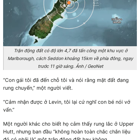
Trận động đất có độ lớn 4,7 đã tấn công một khu vực ở
Marlborough, cách Seddon khoảng 15km về phía đông, ngay
trước 11 giờ sáng. Ảnh / GeoNet
“Con gái tôi đã đến chỗ tôi và nói rằng mặt đất đang
rung chuyển,” một người viết.
“Cảm nhận được ở Levin, tôi lại cứ nghĩ con bé nói vớ
vẩn.”
Một người khác cho biết họ cảm thấy rung lắc ở Upper
Hutt, nhưng ban đầu “không hoàn toàn chắc chắn liệu
đó có phải là” một trận động đất hay không.