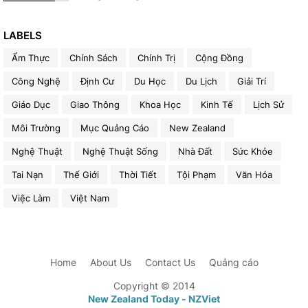
LABELS
Ẩm Thực
Chính Sách
Chính Trị
Cộng Đồng
Công Nghệ
Định Cư
Du Học
Du Lịch
Giải Trí
Giáo Dục
Giao Thông
Khoa Học
Kinh Tế
Lịch Sử
Môi Trường
Mục Quảng Cáo
New Zealand
Nghệ Thuật
Nghệ Thuật Sống
Nhà Đất
Sức Khỏe
Tai Nạn
Thế Giới
Thời Tiết
Tội Phạm
Văn Hóa
Việc Làm
Việt Nam
Home
About Us
Contact Us
Quảng cáo
Copyright © 2014
New Zealand Today - NZViet