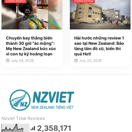
CỘNG ĐỒNG
CỘNG ĐỒNG
Chuyến bay thẳng biến
Hài hước những review 1
thành 30 giờ "ác mộng":
sao tại New Zealand: Bảo
Mẹ New Zealand bức xúc
tàng lắm đồ cũ, biển thì
vì con tự kỷ hoảng loạn
quá Hot!
July 24, 2026
July 23, 2026
Nzviet Total Reviews
2,358,171