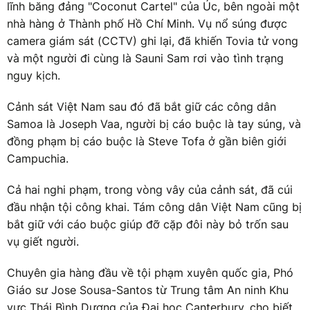
lĩnh băng đảng "Coconut Cartel" của Úc, bên ngoài một
nhà hàng ở Thành phố Hồ Chí Minh. Vụ nổ súng được
camera giám sát (CCTV) ghi lại, đã khiến Tovia tử vong
và một người đi cùng là Sauni Sam rơi vào tình trạng
nguy kịch.
Cảnh sát Việt Nam sau đó đã bắt giữ các công dân
Samoa là Joseph Vaa, người bị cáo buộc là tay súng, và
đồng phạm bị cáo buộc là Steve Tofa ở gần biên giới
Campuchia.
Cả hai nghi phạm, trong vòng vây của cảnh sát, đã cúi
đầu nhận tội công khai. Tám công dân Việt Nam cũng bị
bắt giữ với cáo buộc giúp đỡ cặp đôi này bỏ trốn sau
vụ giết người.
Chuyên gia hàng đầu về tội phạm xuyên quốc gia, Phó
Giáo sư Jose Sousa-Santos từ Trung tâm An ninh Khu
vực Thái Bình Dương của Đại học Canterbury, cho biết