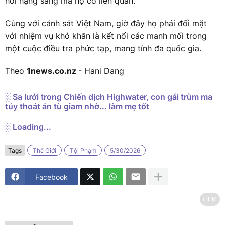
hơi hạng sang mà họ có liên quan.
Cùng với cảnh sát Việt Nam, giờ đây họ phải đối mặt
với nhiệm vụ khó khăn là kết nối các manh mối trong
một cuộc điều tra phức tạp, mang tính đa quốc gia.
Theo
1news.co.nz
- Hani Dang
░ Sa lưới trong Chiến dịch Highwater, con gái trùm ma
túy thoát án tù giam nhờ... làm mẹ tốt
░ Loading...
Tags
Thế Giới
Tội Phạm
5/30/2026
Facebook
iTEM