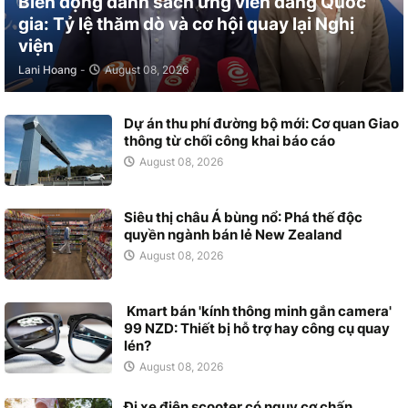
Biến động danh sách ứng viên đảng Quốc
gia: Tỷ lệ thăm dò và cơ hội quay lại Nghị
viện
Lani Hoang
-
August 08, 2026
Dự án thu phí đường bộ mới: Cơ quan Giao
thông từ chối công khai báo cáo
August 08, 2026
Siêu thị châu Á bùng nổ: Phá thế độc
quyền ngành bán lẻ New Zealand
August 08, 2026
Kmart bán 'kính thông minh gắn camera'
99 NZD: Thiết bị hỗ trợ hay công cụ quay
lén?
August 08, 2026
Đi xe điện scooter có nguy cơ chấn