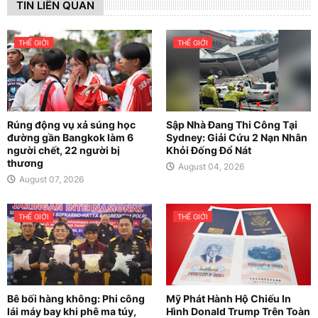
TIN LIÊN QUAN
THẾ GIỚI
THẾ GIỚI
Rúng động vụ xả súng học
Sập Nhà Đang Thi Công Tại
đường gần Bangkok làm 6
Sydney: Giải Cứu 2 Nạn Nhân
người chết, 22 người bị
Khỏi Đống Đổ Nát
thương
August 04, 2026
August 07, 2026
THẾ GIỚI
THẾ GIỚI
Bê bối hàng không: Phi công
Mỹ Phát Hành Hộ Chiếu In
lái máy bay khi phê ma túy,
Hình Donald Trump Trên Toàn