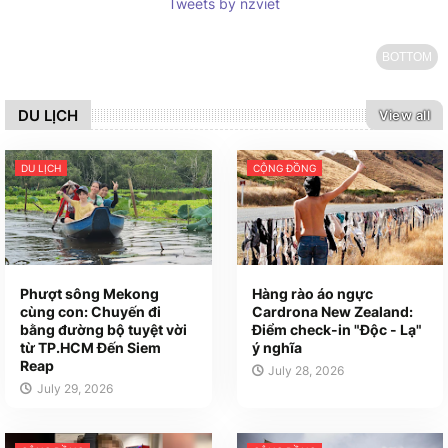
Tweets by nzviet
BOTTOM
DU LỊCH
View all
DU LỊCH
CỘNG ĐỒNG
Phượt sông Mekong
Hàng rào áo ngực
cùng con: Chuyến đi
Cardrona New Zealand:
bằng đường bộ tuyệt vời
Điểm check-in "Độc - Lạ"
từ TP.HCM Đến Siem
ý nghĩa
Reap
July 28, 2026
July 29, 2026