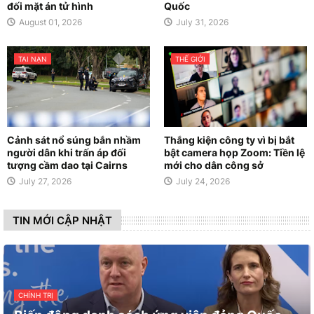
đối mặt án tử hình
Quốc
August 01, 2026
July 31, 2026
TAI NẠN
THẾ GIỚI
Cảnh sát nổ súng bắn nhầm
Thắng kiện công ty vì bị bắt
người dân khi trấn áp đối
bật camera họp Zoom: Tiền lệ
tượng cầm dao tại Cairns
mới cho dân công sở
July 27, 2026
July 24, 2026
TIN MỚI CẬP NHẬT
CHÍNH TRỊ