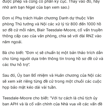
được phép và cũng có phần kỳ cục. Thay vào đó, hãy
nhờ anh bạn Nigel của bạn xem sao.)
Đơn vị Phụ trách Huân chương Danh dự thuộc Văn
phòng Thủ tướng và Nội các xử lý từ 800 đến 1000 hồ
sơ đề cử mỗi năm, Blair Teesdale-Moore, cố vấn truyền
thông cấp cao của văn phòng, chia sẻ với đài RNZ vào
năm ngoái.
Bà cho biết: “Đơn vị sẽ chuẩn bị một bản thảo trích dẫn
cho từng người dựa trên thông tin trong hồ sơ đề cử và
các thư hỗ trợ”.
Sau đó, Ủy ban Bổ nhiệm và Huân chương của Nội các
sẽ xem xét riêng từng đề cử trong một chuỗi các cuộc
họp bảo mật kéo dài vài tuần.
Teesdale-Moore cho biết: “Với tư cách là chủ tịch ủy
ban APH và là cố vấn chính của Nhà vua về các vấn đề