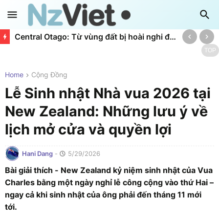
Central Otago: Từ vùng đất bị hoài nghi đến đế chế rượu vang Pinot Noir vang danh thế giới
TOP
Home
Cộng Đồng
Lễ Sinh nhật Nhà vua 2026 tại
New Zealand: Những lưu ý về
lịch mở cửa và quyền lợi
Hani Dang
-
5/29/2026
Bài giải thích - New Zealand kỷ niệm sinh nhật của Vua
Charles bằng một ngày nghỉ lễ công cộng vào thứ Hai –
ngay cả khi sinh nhật của ông phải đến tháng 11 mới
tới.