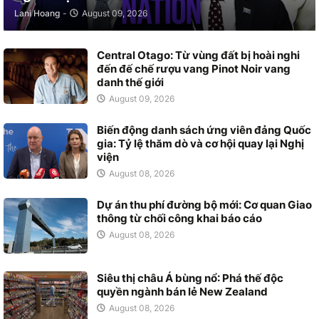
Lani Hoang
-
August 09, 2026
Central Otago: Từ vùng đất bị hoài nghi
đến đế chế rượu vang Pinot Noir vang
danh thế giới
August 09, 2026
Biến động danh sách ứng viên đảng Quốc
gia: Tỷ lệ thăm dò và cơ hội quay lại Nghị
viện
August 08, 2026
Dự án thu phí đường bộ mới: Cơ quan Giao
thông từ chối công khai báo cáo
August 08, 2026
Siêu thị châu Á bùng nổ: Phá thế độc
quyền ngành bán lẻ New Zealand
August 08, 2026