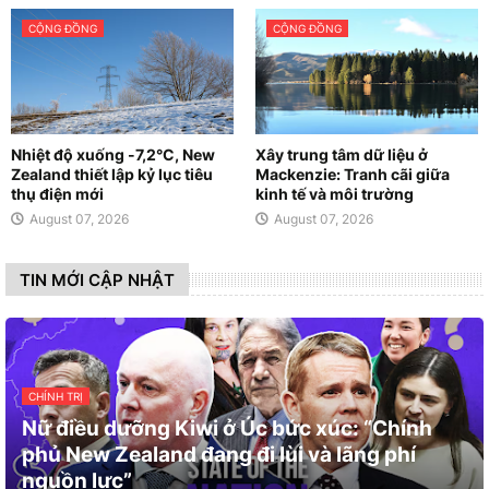
CỘNG ĐỒNG
CỘNG ĐỒNG
Nhiệt độ xuống -7,2°C, New
Xây trung tâm dữ liệu ở
Zealand thiết lập kỷ lục tiêu
Mackenzie: Tranh cãi giữa
thụ điện mới
kinh tế và môi trường
August 07, 2026
August 07, 2026
TIN MỚI CẬP NHẬT
CHÍNH TRỊ
Nữ điều dưỡng Kiwi ở Úc bức xúc: “Chính
phủ New Zealand đang đi lùi và lãng phí
nguồn lực”