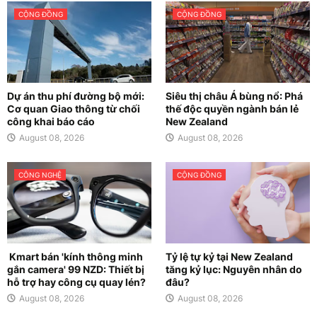
CỘNG ĐỒNG
CỘNG ĐỒNG
Dự án thu phí đường bộ mới:
Siêu thị châu Á bùng nổ: Phá
Cơ quan Giao thông từ chối
thế độc quyền ngành bán lẻ
công khai báo cáo
New Zealand
August 08, 2026
August 08, 2026
CÔNG NGHỆ
CỘNG ĐỒNG
Kmart bán 'kính thông minh
Tỷ lệ tự kỷ tại New Zealand
gắn camera' 99 NZD: Thiết bị
tăng kỷ lục: Nguyên nhân do
hỗ trợ hay công cụ quay lén?
đâu?
August 08, 2026
August 08, 2026