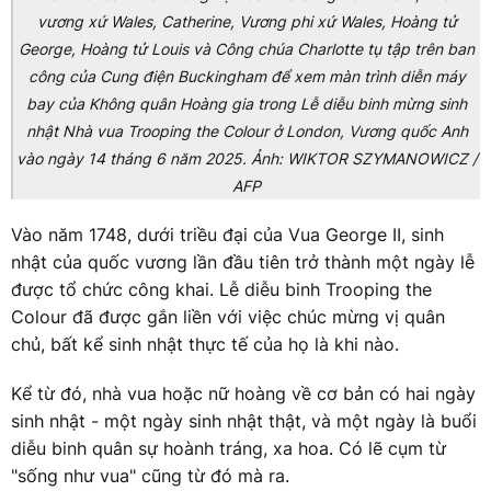
vương xứ Wales, Catherine, Vương phi xứ Wales, Hoàng tử
George, Hoàng tử Louis và Công chúa Charlotte tụ tập trên ban
công của Cung điện Buckingham để xem màn trình diễn máy
bay của Không quân Hoàng gia trong Lễ diễu binh mừng sinh
nhật Nhà vua Trooping the Colour ở London, Vương quốc Anh
vào ngày 14 tháng 6 năm 2025. Ảnh: WIKTOR SZYMANOWICZ /
AFP
Vào năm 1748, dưới triều đại của Vua George II, sinh
nhật của quốc vương lần đầu tiên trở thành một ngày lễ
được tổ chức công khai. Lễ diễu binh Trooping the
Colour đã được gắn liền với việc chúc mừng vị quân
chủ, bất kể sinh nhật thực tế của họ là khi nào.
Kể từ đó, nhà vua hoặc nữ hoàng về cơ bản có hai ngày
sinh nhật - một ngày sinh nhật thật, và một ngày là buổi
diễu binh quân sự hoành tráng, xa hoa. Có lẽ cụm từ
"sống như vua" cũng từ đó mà ra.