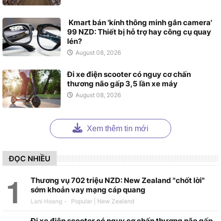
Kmart bán 'kính thông minh gắn camera'
99 NZD: Thiết bị hỗ trợ hay công cụ quay
lén?
August 08, 2026
Đi xe điện scooter có nguy cơ chấn
thương não gấp 3,5 lần xe máy
August 08, 2026
Xem thêm tin mới
ĐỌC NHIỀU
Thương vụ 702 triệu NZD: New Zealand "chốt lời"
sớm khoản vay mạng cáp quang
Lani Hoang
-
Đi xe điện scooter có nguy cơ chấn thương não gấp