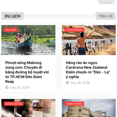
BOTTOM
DU LỊCH
View all
DU LỊCH
CỘNG ĐỒNG
Phượt sông Mekong
Hàng rào áo ngực
cùng con: Chuyến đi
Cardrona New Zealand:
bằng đường bộ tuyệt vời
Điểm check-in "Độc - Lạ"
từ TP.HCM Đến Siem
ý nghĩa
Reap
July 28, 2026
July 29, 2026
CỘNG ĐỒNG
CỘNG ĐỒNG