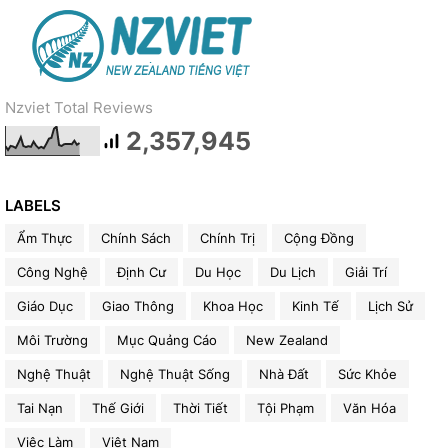
Nzviet Total Reviews
2,357,945
LABELS
Ẩm Thực
Chính Sách
Chính Trị
Cộng Đồng
Công Nghệ
Định Cư
Du Học
Du Lịch
Giải Trí
Giáo Dục
Giao Thông
Khoa Học
Kinh Tế
Lịch Sử
Môi Trường
Mục Quảng Cáo
New Zealand
Nghệ Thuật
Nghệ Thuật Sống
Nhà Đất
Sức Khỏe
Tai Nạn
Thế Giới
Thời Tiết
Tội Phạm
Văn Hóa
Việc Làm
Việt Nam