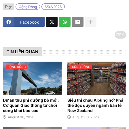
Tags
Cộng Đồng
6/02/2026
Facebook
iTEM
TIN LIÊN QUAN
CỘNG ĐỒNG
CỘNG ĐỒNG
Dự án thu phí đường bộ mới:
Siêu thị châu Á bùng nổ: Phá
Cơ quan Giao thông từ chối
thế độc quyền ngành bán lẻ
công khai báo cáo
New Zealand
August 08, 2026
August 08, 2026