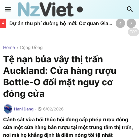
Dự án thu phí đường bộ mới: Cơ quan Giao thông từ chối công khai báo cáo
TOP
Home
Cộng Đồng
Tệ nạn bủa vây thị trấn
Auckland: Cửa hàng rượu
Bottle-O đối mặt nguy cơ
đóng cửa
Hani Dang
-
6/02/2026
Cảnh sát vừa hối thúc hội đồng cấp phép rượu đóng
cửa một cửa hàng bán rượu tại một trung tâm thị trấn,
nơi mà họ khẳng định là điểm nóng tồi tệ nhất