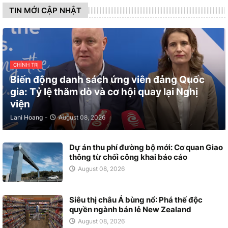
TIN MỚI CẬP NHẬT
CHÍNH TRỊ
Biến động danh sách ứng viên đảng Quốc
gia: Tỷ lệ thăm dò và cơ hội quay lại Nghị
viện
Lani Hoang
-
August 08, 2026
Dự án thu phí đường bộ mới: Cơ quan Giao
thông từ chối công khai báo cáo
August 08, 2026
Siêu thị châu Á bùng nổ: Phá thế độc
quyền ngành bán lẻ New Zealand
August 08, 2026