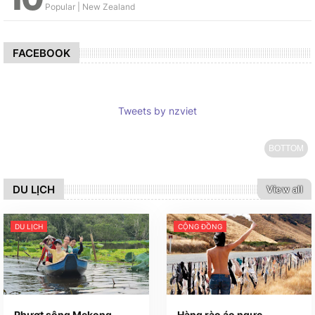
FACEBOOK
Tweets by nzviet
BOTTOM
DU LỊCH
View all
DU LỊCH
CỘNG ĐỒNG
Phượt sông Mekong
Hàng rào áo ngực