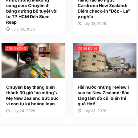
cùng con: Chuyến đi
Cardrona New Zealand:
bằng đường bộ tuyệt vời
Điểm check-in "Độc - Lạ"
từ TP.HCM Đến Siem
ý nghĩa
Reap
July 28, 2026
July 29, 2026
CỘNG ĐỒNG
CỘNG ĐỒNG
Chuyến bay thẳng biến
Hài hước những review 1
thành 30 giờ "ác mộng":
sao tại New Zealand: Bảo
Mẹ New Zealand bức xúc
tàng lắm đồ cũ, biển thì
vì con tự kỷ hoảng loạn
quá Hot!
July 24, 2026
July 23, 2026