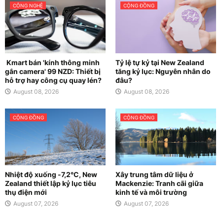
CÔNG NGHỆ
CỘNG ĐỒNG
Kmart bán 'kính thông minh
Tỷ lệ tự kỷ tại New Zealand
gắn camera' 99 NZD: Thiết bị
tăng kỷ lục: Nguyên nhân do
hỗ trợ hay công cụ quay lén?
đâu?
August 08, 2026
August 08, 2026
CỘNG ĐỒNG
CỘNG ĐỒNG
Nhiệt độ xuống -7,2°C, New
Xây trung tâm dữ liệu ở
Zealand thiết lập kỷ lục tiêu
Mackenzie: Tranh cãi giữa
thụ điện mới
kinh tế và môi trường
August 07, 2026
August 07, 2026