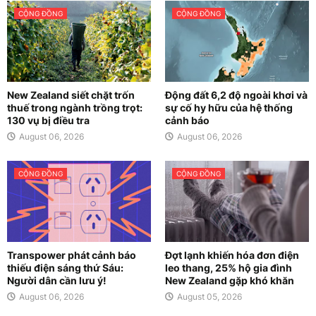
CỘNG ĐỒNG
CỘNG ĐỒNG
New Zealand siết chặt trốn
Động đất 6,2 độ ngoài khơi và
thuế trong ngành trồng trọt:
sự cố hy hữu của hệ thống
130 vụ bị điều tra
cảnh báo
August 06, 2026
August 06, 2026
CỘNG ĐỒNG
CỘNG ĐỒNG
Transpower phát cảnh báo
Đợt lạnh khiến hóa đơn điện
thiếu điện sáng thứ Sáu:
leo thang, 25% hộ gia đình
Người dân cần lưu ý!
New Zealand gặp khó khăn
August 06, 2026
August 05, 2026