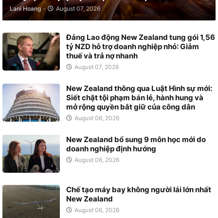
Lani Hoang
-
August 07, 2026
Đảng Lao động New Zealand tung gói 1,56
tỷ NZD hỗ trợ doanh nghiệp nhỏ: Giảm
thuế và trả nợ nhanh
August 07, 2026
New Zealand thông qua Luật Hình sự mới:
Siết chặt tội phạm bán lẻ, hành hung và
mở rộng quyền bắt giữ của công dân
August 06, 2026
New Zealand bổ sung 9 môn học mới do
doanh nghiệp định hướng
August 06, 2026
Chế tạo máy bay không người lái lớn nhất
New Zealand
August 06, 2026