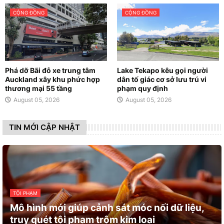
CỘNG ĐỒNG
CỘNG ĐỒNG
Phá dỡ Bãi đỗ xe trung tâm
Lake Tekapo kêu gọi người
Auckland xây khu phức hợp
dân tố giác cơ sở lưu trú vi
thương mại 55 tầng
phạm quy định
August 05, 2026
August 05, 2026
TIN MỚI CẬP NHẬT
TỘI PHẠM
Mô hình mới giúp cảnh sát móc nối dữ liệu,
truy quét tội phạm trộm kim loại