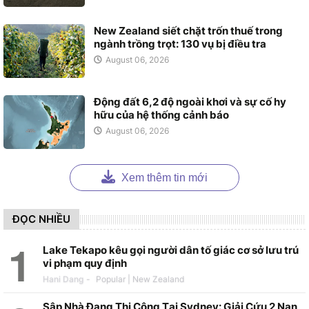
New Zealand siết chặt trốn thuế trong
ngành trồng trọt: 130 vụ bị điều tra
August 06, 2026
Động đất 6,2 độ ngoài khơi và sự cố hy
hữu của hệ thống cảnh báo
August 06, 2026
Xem thêm tin mới
ĐỌC NHIỀU
Lake Tekapo kêu gọi người dân tố giác cơ sở lưu trú
vi phạm quy định
Hani Dang
-
Sập Nhà Đang Thi Công Tại Sydney: Giải Cứu 2 Nạn