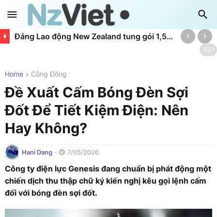
Đảng Lao động New Zealand tung gói 1,56 tỷ NZD hỗ trợ doanh nghiệp nhỏ: Giảm thuế và trả nợ nhanh
TOP
Home
Cộng Đồng
Đề Xuất Cấm Bóng Đèn Sợi
Đốt Để Tiết Kiệm Điện: Nên
Hay Không?
Hani Dang
-
7/05/2026
Công ty điện lực Genesis đang chuẩn bị phát động một
chiến dịch thu thập chữ ký kiến nghị kêu gọi lệnh cấm
đối với bóng đèn sợi đốt.