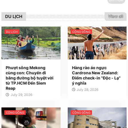
DU LỊCH
View all
DU LỊCH
CỘNG ĐỒNG
Phượt sông Mekong
Hàng rào áo ngực
cùng con: Chuyến đi
Cardrona New Zealand:
bằng đường bộ tuyệt vời
Điểm check-in "Độc - Lạ"
từ TP.HCM Đến Siem
ý nghĩa
Reap
July 28, 2026
July 29, 2026
CỘNG ĐỒNG
CỘNG ĐỒNG