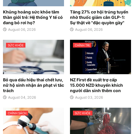
Khủng hoảng sức khỏe tâm
Tăng 27% cơ hội trúng tuyển
thần giới trẻ: Hệ thống Y tế có
nhờ thuốc giảm cân GLP-1:
đang bỏ rơi họ?
Sự thật về "đặc quyền gầy"
August 06, 2026
August 06, 2026
SỨC KHỎE
CHÍNH TRỊ
Bỏ qua dấu hiệu thai chết lưu,
NZ First đề xuất trợ cấp
nữ hộ sinh nhận án phạt vì tắc
15.000 NZD khuyến khích
trách
người dân sinh thêm con
August 04, 2026
August 03, 2026
CHÍNH SÁCH
SỨC KHỎE