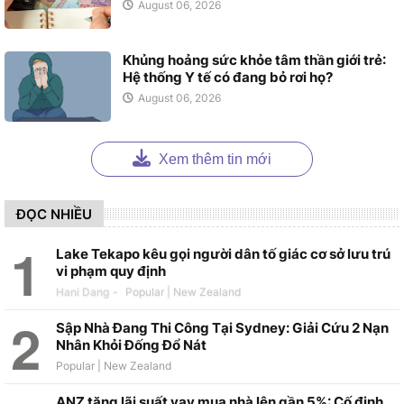
August 06, 2026
Khủng hoảng sức khỏe tâm thần giới trẻ:
Hệ thống Y tế có đang bỏ rơi họ?
August 06, 2026
Xem thêm tin mới
ĐỌC NHIỀU
Lake Tekapo kêu gọi người dân tố giác cơ sở lưu trú
vi phạm quy định
Hani Dang
-
Sập Nhà Đang Thi Công Tại Sydney: Giải Cứu 2 Nạn
Nhân Khỏi Đống Đổ Nát
ANZ tăng lãi suất vay mua nhà lên gần 5%: Cố định