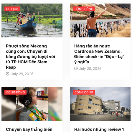
DU LỊCH
CỘNG ĐỒNG
Phượt sông Mekong
Hàng rào áo ngực
cùng con: Chuyến đi
Cardrona New Zealand:
bằng đường bộ tuyệt vời
Điểm check-in "Độc - Lạ"
từ TP.HCM Đến Siem
ý nghĩa
Reap
July 28, 2026
July 29, 2026
CỘNG ĐỒNG
CỘNG ĐỒNG
Chuyến bay thẳng biến
Hài hước những review 1