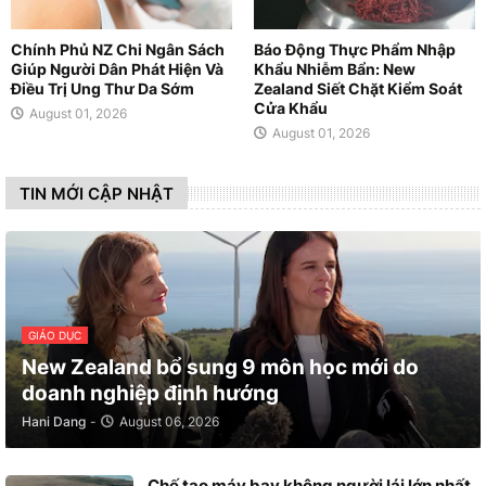
Chính Phủ NZ Chi Ngân Sách
Báo Động Thực Phẩm Nhập
Giúp Người Dân Phát Hiện Và
Khẩu Nhiễm Bẩn: New
Điều Trị Ung Thư Da Sớm
Zealand Siết Chặt Kiểm Soát
Cửa Khẩu
August 01, 2026
August 01, 2026
TIN MỚI CẬP NHẬT
GIÁO DỤC
New Zealand bổ sung 9 môn học mới do
doanh nghiệp định hướng
Hani Dang
-
August 06, 2026
Chế tạo máy bay không người lái lớn nhất