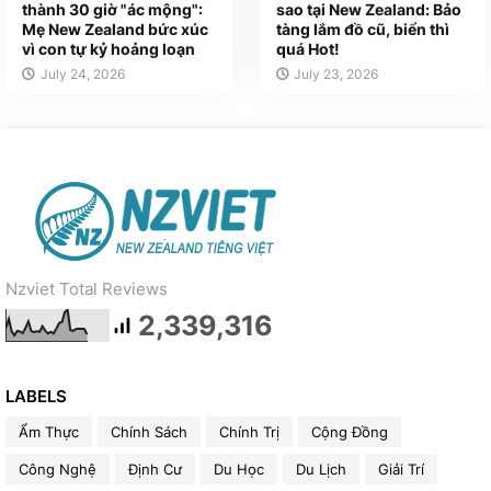
thành 30 giờ "ác mộng":
sao tại New Zealand: Bảo
Mẹ New Zealand bức xúc
tàng lắm đồ cũ, biển thì
vì con tự kỷ hoảng loạn
quá Hot!
July 24, 2026
July 23, 2026
Nzviet Total Reviews
2,339,316
LABELS
Ẩm Thực
Chính Sách
Chính Trị
Cộng Đồng
Công Nghệ
Định Cư
Du Học
Du Lịch
Giải Trí