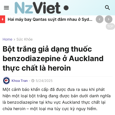
Hai máy bay Qantas suýt đâm nhau ở Sydney: Lỗi không lưu nghiêm trọng
TOP
Home
Sức Khỏe
Bột trắng giả dạng thuốc
benzodiazepine ở Auckland
thực chất là heroin
Khoa Tran
-
5/24/2025
Một cảnh báo khẩn cấp đã được đưa ra sau khi phát
hiện một loại bột trắng đang được bán dưới danh nghĩa
là benzodiazepine tại khu vực Auckland thực chất lại
chứa heroin – một loại ma túy cực kỳ nguy hiểm.