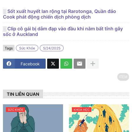
░ Sốt xuất huyết lan rộng tại Rarotonga, Quần đảo
Cook phát động chiến dịch phòng dịch
░ Clip cô gái bị dẫm đạp vào đầu khi nằm bất tỉnh gây
sốc ở Auckland
Tags
Sức Khỏe
5/24/2025
Facebook
iTEM
TIN LIÊN QUAN
SỨC KHỎE
KHOA HỌC