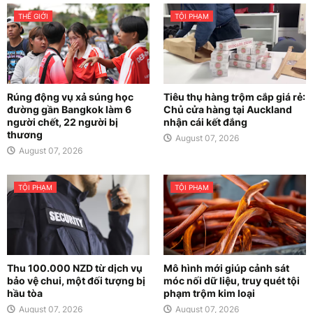
THẾ GIỚI
TỘI PHẠM
Rúng động vụ xả súng học
Tiêu thụ hàng trộm cắp giá rẻ:
đường gần Bangkok làm 6
Chủ cửa hàng tại Auckland
người chết, 22 người bị
nhận cái kết đắng
thương
August 07, 2026
August 07, 2026
TỘI PHẠM
TỘI PHẠM
Thu 100.000 NZD từ dịch vụ
Mô hình mới giúp cảnh sát
bảo vệ chui, một đối tượng bị
móc nối dữ liệu, truy quét tội
hầu tòa
phạm trộm kim loại
August 07, 2026
August 07, 2026