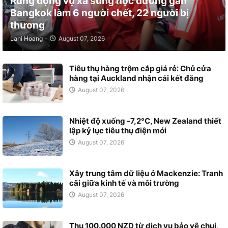
Rúng động vụ xả súng học đường gần
Bangkok làm 6 người chết, 22 người bị
thương
Lani Hoang
-
August 07, 2026
Tiêu thụ hàng trộm cắp giá rẻ: Chủ cửa
hàng tại Auckland nhận cái kết đắng
August 07, 2026
Nhiệt độ xuống -7,2°C, New Zealand thiết
lập kỷ lục tiêu thụ điện mới
August 07, 2026
Xây trung tâm dữ liệu ở Mackenzie: Tranh
cãi giữa kinh tế và môi trường
August 07, 2026
Thu 100.000 NZD từ dịch vụ bảo vệ chui,