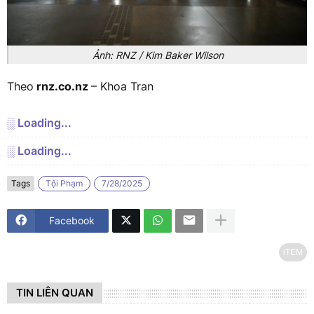
Ảnh: RNZ / Kim Baker Wilson
Theo
rnz.co.nz
– Khoa Tran
░ Loading...
░ Loading...
Tags
Tội Phạm
7/28/2025
Facebook
iTEM
TIN LIÊN QUAN