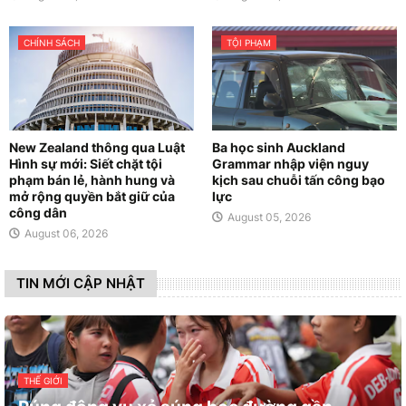
CHÍNH SÁCH
TỘI PHẠM
New Zealand thông qua Luật
Ba học sinh Auckland
Hình sự mới: Siết chặt tội
Grammar nhập viện nguy
phạm bán lẻ, hành hung và
kịch sau chuỗi tấn công bạo
mở rộng quyền bắt giữ của
lực
công dân
August 05, 2026
August 06, 2026
TIN MỚI CẬP NHẬT
THẾ GIỚI