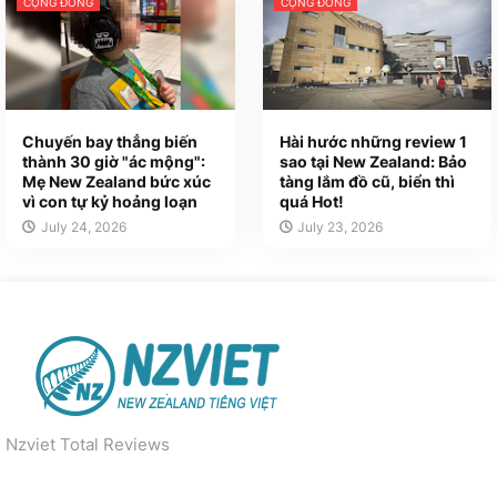
CỘNG ĐỒNG
CỘNG ĐỒNG
Chuyến bay thẳng biến
Hài hước những review 1
thành 30 giờ "ác mộng":
sao tại New Zealand: Bảo
Mẹ New Zealand bức xúc
tàng lắm đồ cũ, biển thì
vì con tự kỷ hoảng loạn
quá Hot!
July 24, 2026
July 23, 2026
Nzviet Total Reviews