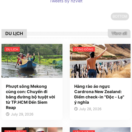
Tweets by nzviet
BOTTOM
DU LỊCH
View all
DU LỊCH
CỘNG ĐỒNG
Phượt sông Mekong
Hàng rào áo ngực
cùng con: Chuyến đi
Cardrona New Zealand:
bằng đường bộ tuyệt vời
Điểm check-in "Độc - Lạ"
từ TP.HCM Đến Siem
ý nghĩa
Reap
July 28, 2026
July 29, 2026