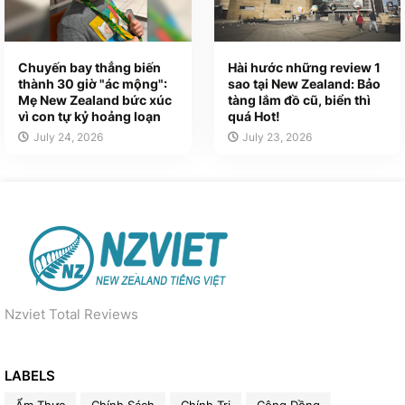
Chuyến bay thẳng biến
Hài hước những review 1
thành 30 giờ "ác mộng":
sao tại New Zealand: Bảo
Mẹ New Zealand bức xúc
tàng lắm đồ cũ, biển thì
vì con tự kỷ hoảng loạn
quá Hot!
July 24, 2026
July 23, 2026
Nzviet Total Reviews
LABELS
Ẩm Thực
Chính Sách
Chính Trị
Cộng Đồng