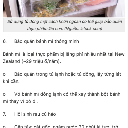
Sử dụng tủ đông một cách khôn ngoan có thể giúp bảo quản
thực phẩm lâu hơn. (Nguồn: istock.com)
6.
Bảo quản bánh mì thông minh
Bánh mì là loại thực phẩm bị lãng phí nhiều nhất tại New
Zealand (~29 triệu ổ/năm).
o
Bảo quản trong tủ lạnh hoặc tủ đông, lấy từng lát
khi cần.
o
Vỏ bánh mì đông lạnh có thể xay thành bột bánh
mì thay vì bỏ đi.
7.
Hồi sinh rau củ héo
o
Cần tây: cắt gốc, ngâm nước 30 phút là tươi trở