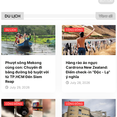
BOTTOM
DU LỊCH
View all
DU LỊCH
CỘNG ĐỒNG
Phượt sông Mekong
Hàng rào áo ngực
cùng con: Chuyến đi
Cardrona New Zealand:
bằng đường bộ tuyệt vời
Điểm check-in "Độc - Lạ"
từ TP.HCM Đến Siem
ý nghĩa
Reap
July 28, 2026
July 29, 2026
CỘNG ĐỒNG
CỘNG ĐỒNG