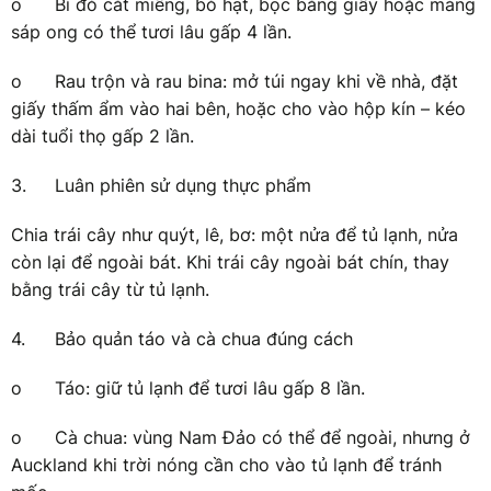
o
Bí đỏ cắt miếng, bỏ hạt, bọc bằng giấy hoặc màng
sáp ong có thể tươi lâu gấp 4 lần.
o
Rau trộn và rau bina: mở túi ngay khi về nhà, đặt
giấy thấm ẩm vào hai bên, hoặc cho vào hộp kín – kéo
dài tuổi thọ gấp 2 lần.
3.
Luân phiên sử dụng thực phẩm
Chia trái cây như quýt, lê, bơ: một nửa để tủ lạnh, nửa
còn lại để ngoài bát. Khi trái cây ngoài bát chín, thay
bằng trái cây từ tủ lạnh.
4.
Bảo quản táo và cà chua đúng cách
o
Táo: giữ tủ lạnh để tươi lâu gấp 8 lần.
o
Cà chua: vùng Nam Đảo có thể để ngoài, nhưng ở
Auckland khi trời nóng cần cho vào tủ lạnh để tránh