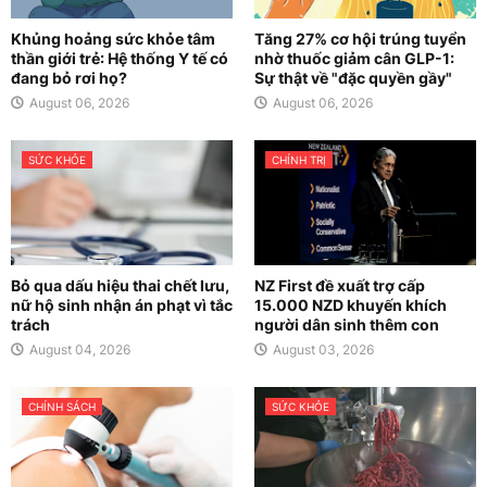
Khủng hoảng sức khỏe tâm
Tăng 27% cơ hội trúng tuyển
thần giới trẻ: Hệ thống Y tế có
nhờ thuốc giảm cân GLP-1:
đang bỏ rơi họ?
Sự thật về "đặc quyền gầy"
August 06, 2026
August 06, 2026
SỨC KHỎE
CHÍNH TRỊ
Bỏ qua dấu hiệu thai chết lưu,
NZ First đề xuất trợ cấp
nữ hộ sinh nhận án phạt vì tắc
15.000 NZD khuyến khích
trách
người dân sinh thêm con
August 04, 2026
August 03, 2026
CHÍNH SÁCH
SỨC KHỎE