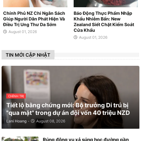
Chính Phủ NZ Chi Ngân Sách
Báo Động Thực Phẩm Nhập
Giúp Người Dân Phát Hiện Và
Khẩu Nhiễm Bẩn: New
Điều Trị Ung Thư Da Sớm
Zealand Siết Chặt Kiểm Soát
Cửa Khẩu
August 01, 2026
August 01, 2026
TIN MỚI CẬP NHẬT
CHÍNH TRỊ
Tiết lộ bằng chứng mới: Bộ trưởng Di trú bị
"qua mặt" trong dự án đội vốn 40 triệu NZD
Lani Hoang
-
August 08, 2026
Rúng động vụ xả súng học đường gần