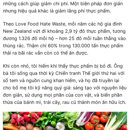
những cách giúp giảm chi phí. Một biện pháp đơn giản
nhưng hiệu quả khác là giảm lãng phí thực phẩm.
Theo Love Food Hate Waste, mỗi năm các hộ gia đình
New Zealand vứt đi khoảng 2,9 tỷ đô thực phẩm, tương
đương 1.326 đô mỗi hộ – hơn 25 đô mỗi tuần thẳng vào
thùng rác. Thậm chí 60% trong 130.000 tấn thực phẩm
thải ra bãi rác vẫn còn có thể ăn được.
Khi còn nhỏ, tôi hiếm khi thấy thực phẩm bị bỏ đi. Ông
bà tôi sống qua thời kỳ Chiến tranh Thế giới thứ hai với
sổ tem và nguồn cung khan hiếm, và họ đã truyền lại
cho bố mẹ tôi kỹ năng quý giá: sáng tạo với nguyên liệu
đơn giản, sử dụng mọi phần của con vật, và biến phần
thừa của bánh mì, trái cây, rau củ thành món ăn hữu ích.