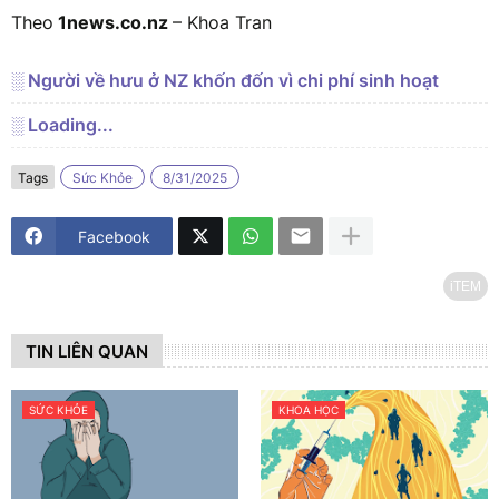
Theo
1news.co.nz
– Khoa Tran
░ Người về hưu ở NZ khốn đốn vì chi phí sinh hoạt
░ Loading...
Tags
Sức Khỏe
8/31/2025
Facebook
iTEM
TIN LIÊN QUAN
SỨC KHỎE
KHOA HỌC