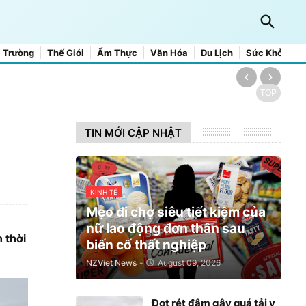
 Trường
Thế Giới
Ẩm Thực
Văn Hóa
Du Lịch
Sức Khỏe
TOP
TIN MỚI CẬP NHẬT
KINH TẾ
Mẹo đi chợ siêu tiết kiệm của
nữ lao động đơn thân sau
 thời
biến cố thất nghiệp
NZViet News
-
August 09, 2026
Đợt rét đậm gây quá tải y