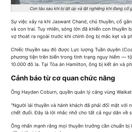
Con tàu sau khi bị lật úp và lật nghiêng khi đang cố
Sự việc xảy ra khi Jaswant Chand, chủ thuyền, cố gắn
và con trai. Tuy nhiên, sóng lớn đã khiến con thuyền 
vợ thoát ra ngoài trước khi chính ông bị mắc kẹt và p
Chiếc thuyền sau đó được Lực lượng Tuần duyên (Coas
phương tiện trên biển trong tình trạng nguy hiểm — t
10.000 đô la. Tại Tòa án Hamilton, ông bị kết án và p
Cảnh báo từ cơ quan chức năng
Ông Hayden Coburn, quyền quản lý cảng vùng Waikato
“Người lái thuyền và hành khách đã phải đối mặt với 
chết đuối. Đây là lời nhắc nhở cho tất cả ngư dân về 
Ông nhấn mạnh rằng mọi thuyền trưởng cần chuẩn bị k