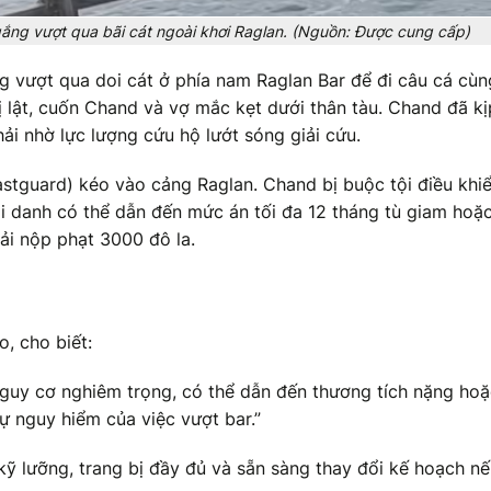
 gắng vượt qua bãi cát ngoài khơi Raglan. (Nguồn: Được cung cấp)
g vượt qua doi cát ở phía nam Raglan Bar để đi câu cá cùn
bị lật, cuốn Chand và vợ mắc kẹt dưới thân tàu. Chand đã k
hải nhờ lực lượng cứu hộ lướt sóng giải cứu.
tguard) kéo vào cảng Raglan. Chand bị buộc tội điều khi
ội danh có thể dẫn đến mức án tối đa 12 tháng tù giam hoặ
hải nộp phạt 3000 đô la.
, cho biết:
nguy cơ nghiêm trọng, có thể dẫn đến thương tích nặng ho
sự nguy hiểm của việc vượt bar.”
ỹ lưỡng, trang bị đầy đủ và sẵn sàng thay đổi kế hoạch n