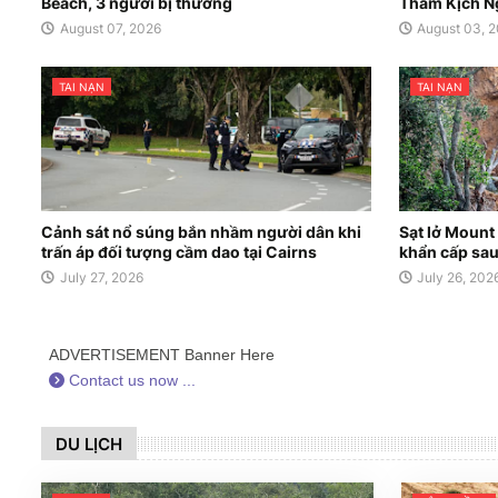
Beach, 3 người bị thương
Thảm Kịch N
August 07, 2026
August 03, 
TAI NẠN
TAI NẠN
Cảnh sát nổ súng bắn nhầm người dân khi
Sạt lở Mount
trấn áp đối tượng cầm dao tại Cairns
khẩn cấp sau
July 27, 2026
July 26, 202
ADVERTISEMENT Banner Here
Contact us now ...
DU LỊCH