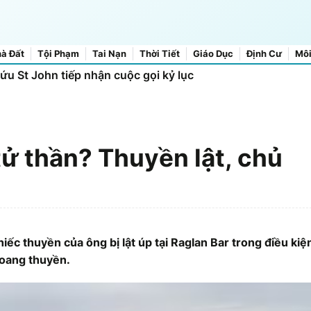
à Đất
Tội Phạm
Tai Nạn
Thời Tiết
Giáo Dục
Định Cư
Môi
cứu St John tiếp nhận cuộc gọi kỷ lục
tử thần? Thuyền lật, chủ
iếc thuyền của ông bị lật úp tại Raglan Bar trong điều kiện
hoang thuyền.