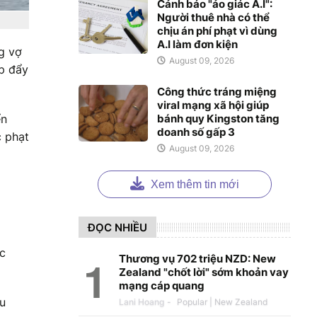
Cảnh báo "ảo giác A.I":
Người thuê nhà có thể
chịu án phí phạt vì dùng
A.I làm đơn kiện
g vợ
August 09, 2026
ịp đẩy
Công thức tráng miệng
viral mạng xã hội giúp
bánh quy Kingston tăng
ển
doanh số gấp 3
c phạt
August 09, 2026
Xem thêm tin mới
ĐỌC NHIỀU
ặc
Thương vụ 702 triệu NZD: New
Zealand "chốt lời" sớm khoản vay
mạng cáp quang
ếu
Lani Hoang
-