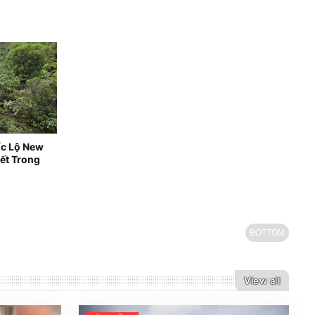
ốc Lộ New
ết Trong
BOTTOM
View all