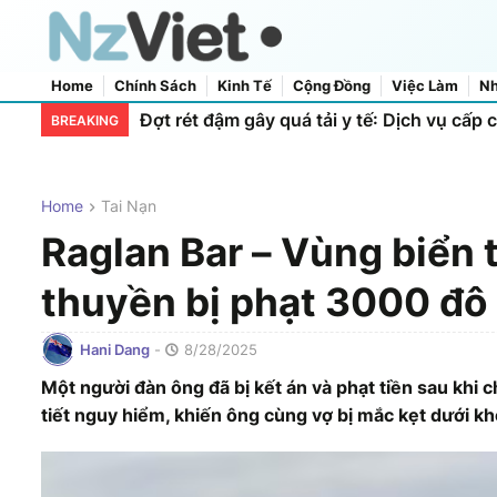
Home
Chính Sách
Kinh Tế
Cộng Đồng
Việc Làm
Nh
Home
About Us
Contact Us
Đợt rét đậm gây quá tải y tế: Dịch vụ cấp 
BREAKING
Home
Tai Nạn
Raglan Bar – Vùng biển 
thuyền bị phạt 3000 đô
Hani Dang
-
8/28/2025
Một người đàn ông đã bị kết án và phạt tiền sau khi ch
tiết nguy hiểm, khiến ông cùng vợ bị mắc kẹt dưới k