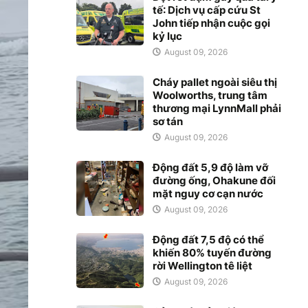
tế: Dịch vụ cấp cứu St
John tiếp nhận cuộc gọi
kỷ lục
August 09, 2026
Cháy pallet ngoài siêu thị
Woolworths, trung tâm
thương mại LynnMall phải
sơ tán
August 09, 2026
Động đất 5,9 độ làm vỡ
đường ống, Ohakune đối
mặt nguy cơ cạn nước
August 09, 2026
Động đất 7,5 độ có thể
khiến 80% tuyến đường
rời Wellington tê liệt
August 09, 2026