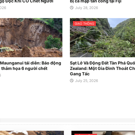
gộ Độc Khí CO Chết Người
bị cá mập tấn công tại Fiji
2026
July 28, 2026
GIAO THÔNG
 Maunganui tái diễn: Báo động
Sạt Lở Và Động Đất Tàn Phá Qu
 thảm họa 6 người chết
Zealand: Một Gia Đình Thoát Ch
Gang Tấc
6
July 25, 2026