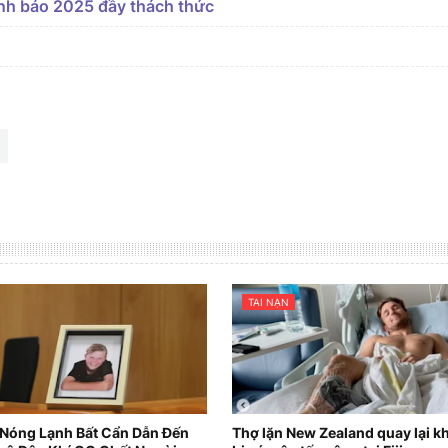
ảnh báo 2025 đầy thách thức
TAI NẠN
 Nóng Lạnh Bất Cẩn Dẫn Đến
Thợ lặn New Zealand quay lại 