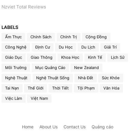
Nzviet Total Reviews
LABELS
Ẩm Thực
Chính Sách
Chính Trị
Cộng Đồng
Công Nghệ
Định Cư
Du Học
Du Lịch
Giải Trí
Giáo Dục
Giao Thông
Khoa Học
Kinh Tế
Lịch Sử
Môi Trường
Mục Quảng Cáo
New Zealand
Nghệ Thuật
Nghệ Thuật Sống
Nhà Đất
Sức Khỏe
Tai Nạn
Thế Giới
Thời Tiết
Tội Phạm
Văn Hóa
Việc Làm
Việt Nam
Home
About Us
Contact Us
Quảng cáo