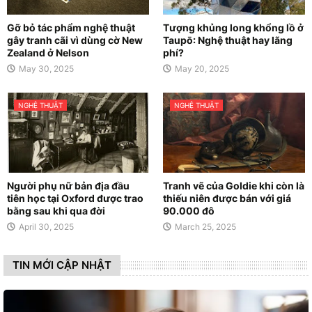
Gỡ bỏ tác phẩm nghệ thuật
Tượng khủng long khổng lồ ở
gây tranh cãi vì dùng cờ New
Taupō: Nghệ thuật hay lãng
Zealand ở Nelson
phí?
May 30, 2025
May 20, 2025
NGHỆ THUẬT
NGHỆ THUẬT
Người phụ nữ bản địa đầu
Tranh vẽ của Goldie khi còn là
tiên học tại Oxford được trao
thiếu niên được bán với giá
bằng sau khi qua đời
90.000 đô
April 30, 2025
March 25, 2025
TIN MỚI CẬP NHẬT