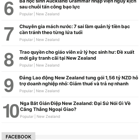
Ba học sinh Auckland Grammar nhập viện nguy kịch
sau chuỗi tấn công bạo lực
Chuyên gia mách nước: 7 sai lầm quản lý tiền bạc
cần tránh theo từng lứa tuổi
Trao quyền cho giáo viên xử lý học sinh hư: Đề xuất
mới gây tranh cãi tại New Zealand
Đảng Lao động New Zealand tung gói 1,56 tỷ NZD hỗ
trợ doanh nghiệp nhỏ: Giảm thuế và trả nợ nhanh
Nga Bắt Gián Điệp New Zealand: Đại Sứ Nói Gì Về
Căng Thẳng Ngoại Giao?
FACEBOOK