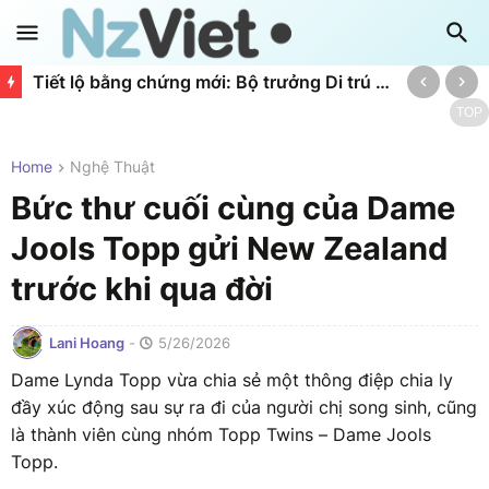
Tiết lộ bằng chứng mới: Bộ trưởng Di trú bị "qua mặt" trong dự án đội vốn 40 triệu NZD
TOP
Home
Nghệ Thuật
Bức thư cuối cùng của Dame
Jools Topp gửi New Zealand
trước khi qua đời
Lani Hoang
-
5/26/2026
Dame Lynda Topp vừa chia sẻ một thông điệp chia ly
đầy xúc động sau sự ra đi của người chị song sinh, cũng
là thành viên cùng nhóm Topp Twins – Dame Jools
Topp.