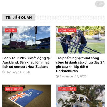
iTEM
TIN LIÊN QUAN
GIẢI TRÍ
NGHỆ THUẬT
Loop Tour 2026 khởi động tại
Tác phẩm nghệ thuật công
Auckland: Sân khấu lớn nhất
cộng bị đánh cắp chưa đầy 24
lịch sử concert New Zealand
giờ sau khi lắp đặt ở
Christchurch
January 14, 2026
November 08, 2025
NGHỆ THUẬT
NGHỆ THUẬT