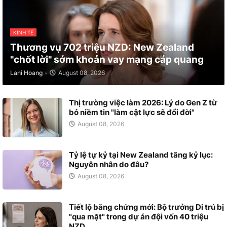
KINH TẾ
Thương vụ 702 triệu NZD: New Zealand
"chốt lời" sớm khoản vay mạng cáp quang
Lani Hoang
-
August 08, 2026
Thị trường việc làm 2026: Lý do Gen Z từ
bỏ niềm tin "làm cật lực sẽ đổi đời"
August 08, 2026
Tỷ lệ tự kỷ tại New Zealand tăng kỷ lục:
Nguyên nhân do đâu?
August 08, 2026
Tiết lộ bằng chứng mới: Bộ trưởng Di trú bị
"qua mặt" trong dự án đội vốn 40 triệu
NZD