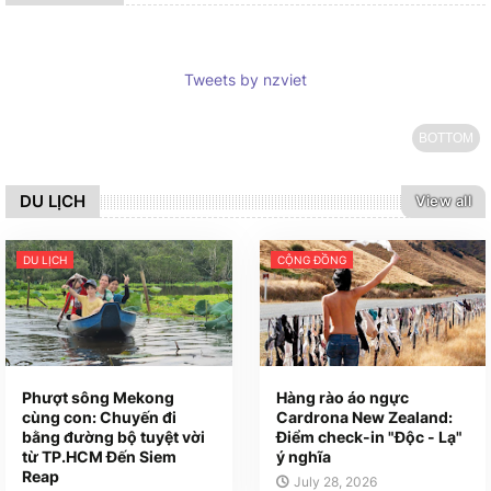
Tweets by nzviet
BOTTOM
DU LỊCH
View all
DU LỊCH
CỘNG ĐỒNG
Phượt sông Mekong
Hàng rào áo ngực
cùng con: Chuyến đi
Cardrona New Zealand:
bằng đường bộ tuyệt vời
Điểm check-in "Độc - Lạ"
từ TP.HCM Đến Siem
ý nghĩa
Reap
July 28, 2026