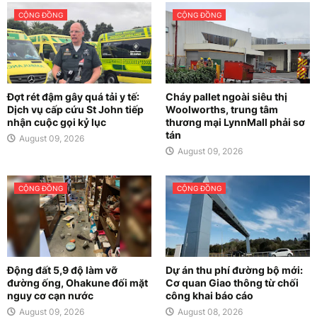
CỘNG ĐỒNG
CỘNG ĐỒNG
Đợt rét đậm gây quá tải y tế:
Cháy pallet ngoài siêu thị
Dịch vụ cấp cứu St John tiếp
Woolworths, trung tâm
nhận cuộc gọi kỷ lục
thương mại LynnMall phải sơ
tán
August 09, 2026
August 09, 2026
CỘNG ĐỒNG
CỘNG ĐỒNG
Động đất 5,9 độ làm vỡ
Dự án thu phí đường bộ mới:
đường ống, Ohakune đối mặt
Cơ quan Giao thông từ chối
nguy cơ cạn nước
công khai báo cáo
August 09, 2026
August 08, 2026