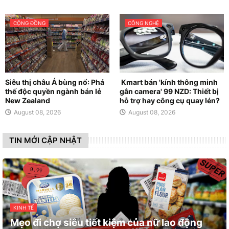
CỘNG ĐỒNG
CÔNG NGHỆ
Siêu thị châu Á bùng nổ: Phá
Kmart bán 'kính thông minh
thế độc quyền ngành bán lẻ
gắn camera' 99 NZD: Thiết bị
New Zealand
hỗ trợ hay công cụ quay lén?
August 08, 2026
August 08, 2026
TIN MỚI CẬP NHẬT
KINH TẾ
Mẹo đi chợ siêu tiết kiệm của nữ lao động