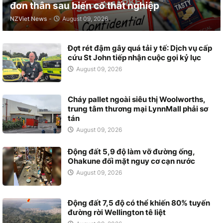
đơn thân sau biến cố thất nghiệp
NZViet News
-
August 09, 2026
Đợt rét đậm gây quá tải y tế: Dịch vụ cấp
cứu St John tiếp nhận cuộc gọi kỷ lục
August 09, 2026
Cháy pallet ngoài siêu thị Woolworths,
trung tâm thương mại LynnMall phải sơ
tán
August 09, 2026
Động đất 5,9 độ làm vỡ đường ống,
Ohakune đối mặt nguy cơ cạn nước
August 09, 2026
Động đất 7,5 độ có thể khiến 80% tuyến
đường rời Wellington tê liệt