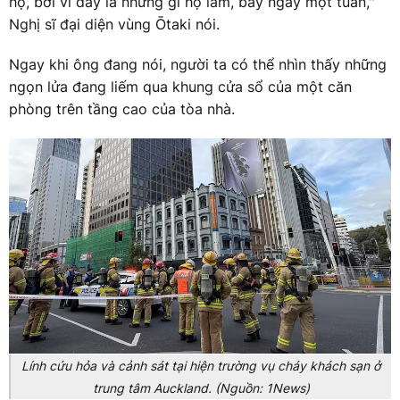
họ, bởi vì đây là những gì họ làm, bảy ngày một tuần,"
Nghị sĩ đại diện vùng Ōtaki nói.
Ngay khi ông đang nói, người ta có thể nhìn thấy những
ngọn lửa đang liếm qua khung cửa sổ của một căn
phòng trên tầng cao của tòa nhà.
Lính cứu hỏa và cảnh sát tại hiện trường vụ cháy khách sạn ở
trung tâm Auckland. (Nguồn: 1News)