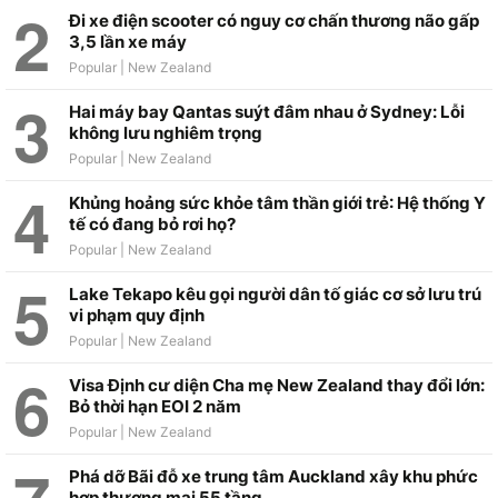
Đi xe điện scooter có nguy cơ chấn thương não gấp
3,5 lần xe máy
Hai máy bay Qantas suýt đâm nhau ở Sydney: Lỗi
không lưu nghiêm trọng
Khủng hoảng sức khỏe tâm thần giới trẻ: Hệ thống Y
tế có đang bỏ rơi họ?
Lake Tekapo kêu gọi người dân tố giác cơ sở lưu trú
vi phạm quy định
Visa Định cư diện Cha mẹ New Zealand thay đổi lớn:
Bỏ thời hạn EOI 2 năm
Phá dỡ Bãi đỗ xe trung tâm Auckland xây khu phức
hợp thương mại 55 tầng