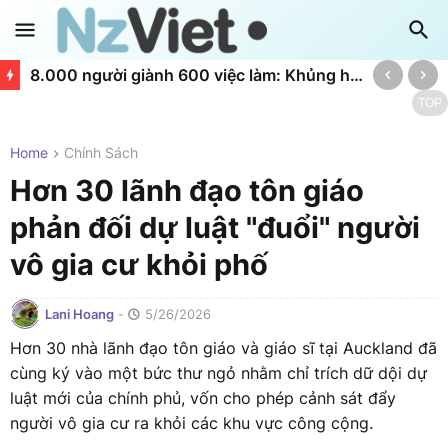
8.000 người giành 600 việc làm: Khủng hoảng nghèo đói và bạo lực bùng phát tại Northland New Zealand
TOP
Home
Chính Sách
Hơn 30 lãnh đạo tôn giáo
phản đối dự luật "đuổi" người
vô gia cư khỏi phố
Lani Hoang
-
5/26/2026
Hơn 30 nhà lãnh đạo tôn giáo và giáo sĩ tại Auckland đã
cùng ký vào một bức thư ngỏ nhằm chỉ trích dữ dội dự
luật mới của chính phủ, vốn cho phép cảnh sát đẩy
người vô gia cư ra khỏi các khu vực công cộng.