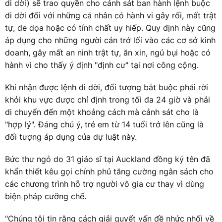
di dời) sẽ trao quyền cho cảnh sát ban hành lệnh buộc
di dời đối với những cá nhân có hành vi gây rối, mất trật
tự, đe dọa hoặc có tính chất uy hiếp. Quy định này cũng
áp dụng cho những người cản trở lối vào các cơ sở kinh
doanh, gây mất an ninh trật tự, ăn xin, ngủ bụi hoặc có
hành vi cho thấy ý định "định cư" tại nơi công cộng.
Khi nhận được lệnh di dời, đối tượng bắt buộc phải rời
khỏi khu vực được chỉ định trong tối đa 24 giờ và phải
di chuyển đến một khoảng cách mà cảnh sát cho là
"hợp lý". Đáng chú ý, trẻ em từ 14 tuổi trở lên cũng là
đối tượng áp dụng của dự luật này.
Bức thư ngỏ do 31 giáo sĩ tại Auckland đồng ký tên đã
khẩn thiết kêu gọi chính phủ tăng cường ngân sách cho
các chương trình hỗ trợ người vô gia cư thay vì dùng
biện pháp cưỡng chế.
"Chúng tôi tin rằng cách giải quyết vấn đề nhức nhối về