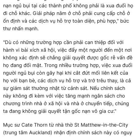
nạn ngủ bụi tại các thành phố không phải là xua đuổi họ
đi chỗ khác. Giải pháp nằm ở chỗ phải cung cấp chỗ ở
ổn định và các dịch vụ hỗ trợ toàn diện, phù hợp," bức
thư nhấn mạnh.
"Dù có những trường hợp cần phải can thiệp đối với
hành vi bài xích xã hội, việc đẩy một người đến một nơi
không xác định sẽ chẳng giải quyết được gốc rễ vấn đề
họ đang đối mặt. Trong nhiều trường hợp, việc xua đuổi
người ngủ bụi còn gây hại khi cắt đứt mối liên kết của
họ với bạn bè, các dịch vụ hỗ trợ và trớ trêu thay, là cả
sự giám sát thường nhật từ cảnh sát. Nếu chính sách
này không đi kèm với việc tăng mạnh ngân sách cho
chương trình nhà ở xã hội và nhà ở chuyển tiếp, chúng
ta đang không giải quyết tận gốc nạn vô gia cư."
Mục sư Cate Thorn từ nhà thờ St Matthew-in-the-City
(trung tâm Auckland) nhận định chính sách này có nguy