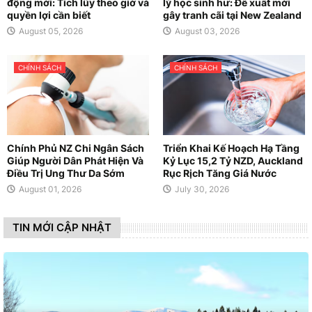
động mới: Tích lũy theo giờ và
lý học sinh hư: Đề xuất mới
quyền lợi cần biết
gây tranh cãi tại New Zealand
August 05, 2026
August 03, 2026
CHÍNH SÁCH
CHÍNH SÁCH
Chính Phủ NZ Chi Ngân Sách
Triển Khai Kế Hoạch Hạ Tầng
Giúp Người Dân Phát Hiện Và
Kỷ Lục 15,2 Tỷ NZD, Auckland
Điều Trị Ung Thư Da Sớm
Rục Rịch Tăng Giá Nước
August 01, 2026
July 30, 2026
TIN MỚI CẬP NHẬT