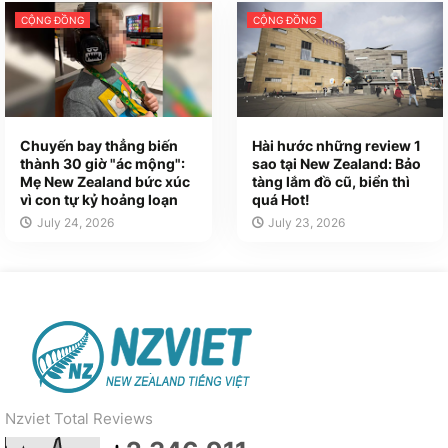
CỘNG ĐỒNG
CỘNG ĐỒNG
Chuyến bay thẳng biến
Hài hước những review 1
thành 30 giờ "ác mộng":
sao tại New Zealand: Bảo
Mẹ New Zealand bức xúc
tàng lắm đồ cũ, biển thì
vì con tự kỷ hoảng loạn
quá Hot!
July 24, 2026
July 23, 2026
Nzviet Total Reviews