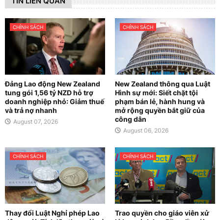
TIN LIÊN QUAN
CHÍNH SÁCH
CHÍNH SÁCH
Đảng Lao động New Zealand
New Zealand thông qua Luật
tung gói 1,56 tỷ NZD hỗ trợ
Hình sự mới: Siết chặt tội
doanh nghiệp nhỏ: Giảm thuế
phạm bán lẻ, hành hung và
và trả nợ nhanh
mở rộng quyền bắt giữ của
công dân
August 07, 2026
August 06, 2026
CHÍNH SÁCH
CHÍNH SÁCH
Thay đổi Luật Nghỉ phép Lao
Trao quyền cho giáo viên xử