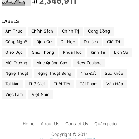
2,346,911
LABELS
Ẩm Thực
Chính Sách
Chính Trị
Cộng Đồng
Công Nghệ
Định Cư
Du Học
Du Lịch
Giải Trí
Giáo Dục
Giao Thông
Khoa Học
Kinh Tế
Lịch Sử
Môi Trường
Mục Quảng Cáo
New Zealand
Nghệ Thuật
Nghệ Thuật Sống
Nhà Đất
Sức Khỏe
Tai Nạn
Thế Giới
Thời Tiết
Tội Phạm
Văn Hóa
Việc Làm
Việt Nam
Home
About Us
Contact Us
Quảng cáo
Copyright © 2014