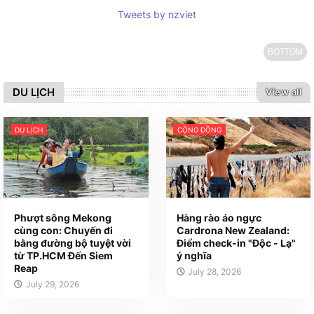
Tweets by nzviet
BOTTOM
DU LỊCH
View all
DU LỊCH
CỘNG ĐỒNG
Phượt sông Mekong
Hàng rào áo ngực
cùng con: Chuyến đi
Cardrona New Zealand:
bằng đường bộ tuyệt vời
Điểm check-in "Độc - Lạ"
từ TP.HCM Đến Siem
ý nghĩa
Reap
July 28, 2026
July 29, 2026