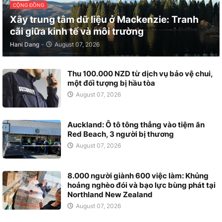
CỘNG ĐỒNG
Xây trung tâm dữ liệu ở Mackenzie: Tranh
cãi giữa kinh tế và môi trường
Hani Dang
-
August 07, 2026
Thu 100.000 NZD từ dịch vụ bảo vệ chui,
một đối tượng bị hầu tòa
August 07, 2026
Auckland: Ô tô tông thẳng vào tiệm ăn
Red Beach, 3 người bị thương
August 07, 2026
8.000 người giành 600 việc làm: Khủng
hoảng nghèo đói và bạo lực bùng phát tại
Northland New Zealand
August 07, 2026