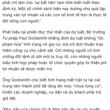
phải chỉ làm cho 'sự bất tiện' tạm thời biến mất theo
định kỳ. Một số chính sách hiện nay dường như quá tập
trung vào lợi nhuận và các con số kinh tế hơn là thực tế
đời sống con người."
Phát biểu tại phiên đọc thứ nhất của dự luật, Bộ trưởng
Tư pháp Paul Goldsmith khẳng định dự luật không "tội
phạm hóa" tình trạng vô gia cư, mà chỉ đơn thuần trao
thêm công cụ cho cảnh sát. Chỉ những người cố tình
chống đối lệnh di dời mới bị truy tố, còn những người
biểu tình hợp pháp hoặc tổ chức quyên góp từ thiện phi
lợi nhuận sẽ được miễn trừ.
Ông Goldsmith cho biết tình trạng mất trật tự tại các
trung tâm thành phố đã tăng lên mức "chưa từng có",
khiến các doanh nghiệp, cư dân và du khách phải trả
giá đắt.
"Mục tiêu của chúng tôi là đảm bảo lấy lại các tuyến