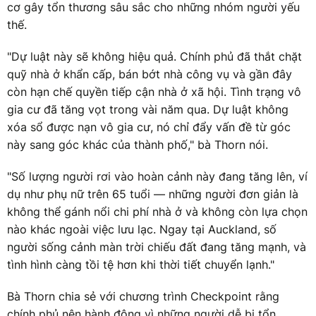
cơ gây tổn thương sâu sắc cho những nhóm người yếu
thế.
"Dự luật này sẽ không hiệu quả. Chính phủ đã thắt chặt
quỹ nhà ở khẩn cấp, bán bớt nhà công vụ và gần đây
còn hạn chế quyền tiếp cận nhà ở xã hội. Tình trạng vô
gia cư đã tăng vọt trong vài năm qua. Dự luật không
xóa sổ được nạn vô gia cư, nó chỉ đẩy vấn đề từ góc
này sang góc khác của thành phố," bà Thorn nói.
"Số lượng người rơi vào hoàn cảnh này đang tăng lên, ví
dụ như phụ nữ trên 65 tuổi — những người đơn giản là
không thể gánh nổi chi phí nhà ở và không còn lựa chọn
nào khác ngoài việc lưu lạc. Ngay tại Auckland, số
người sống cảnh màn trời chiếu đất đang tăng mạnh, và
tình hình càng tồi tệ hơn khi thời tiết chuyển lạnh."
Bà Thorn chia sẻ với chương trình Checkpoint rằng
chính phủ nên hành động vì những người dễ bị tổn