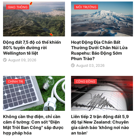
GIAO THÔNG
MÔI TRƯỜNG
Động đất 7,5 độ có thể khiến
Hoạt Động Địa Chấn Bất
80% tuyến đường rời
Thường Dưới Chân Núi Lửa
Wellington tê liệt
Ruapehu: Báo Động Sớm
Phun Trào?
August 09, 2026
August 03, 2026
CHÍNH TRỊ
CỘNG ĐỒNG
Không cần thợ điện, chỉ cần
Liên tiếp 2 trận động đất 5,9
cắm ổ tường: Cơn sốt "Điện
độ tại New Zealand: Chuyên
Mặt Trời Ban Công" sắp được
gia cảnh báo 'không nơi nào
hợp pháp hóa
an toàn'