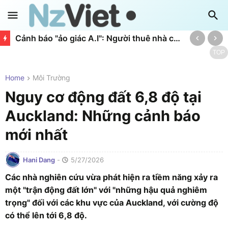
Cảnh báo "ảo giác A.I": Người thuê nhà có thể chịu án phí phạt vì dùng A.I làm đơn kiện
TOP
Home
Môi Trường
Nguy cơ động đất 6,8 độ tại
Auckland: Những cảnh báo
mới nhất
Hani Dang
-
5/27/2026
Các nhà nghiên cứu vừa phát hiện ra tiềm năng xảy ra
một "trận động đất lớn" với "những hậu quả nghiêm
trọng" đối với các khu vực của Auckland, với cường độ
có thể lên tới 6,8 độ.