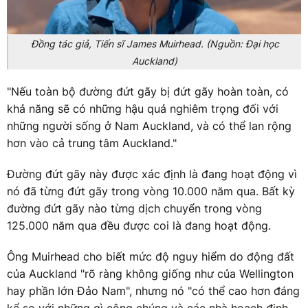
Đồng tác giả, Tiến sĩ James Muirhead. (Nguồn: Đại học
Auckland)
"Nếu toàn bộ đường đứt gãy bị đứt gãy hoàn toàn, có
khả năng sẽ có những hậu quả nghiêm trọng đối với
những người sống ở Nam Auckland, và có thể lan rộng
hơn vào cả trung tâm Auckland."
Đường đứt gãy này được xác định là đang hoạt động vì
nó đã từng đứt gãy trong vòng 10.000 năm qua. Bất kỳ
đường đứt gãy nào từng dịch chuyển trong vòng
125.000 năm qua đều được coi là đang hoạt động.
Ông Muirhead cho biết mức độ nguy hiểm do động đất
của Auckland "rõ ràng không giống như của Wellington
hay phần lớn Đảo Nam", nhưng nó "có thể cao hơn đáng
kể so với những gì công chúng và các nhà hoạch định