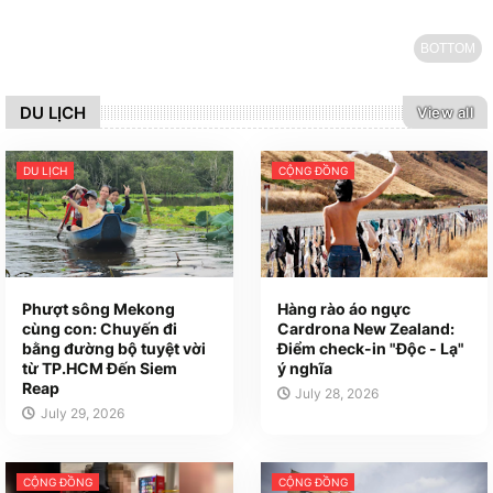
BOTTOM
DU LỊCH
View all
DU LỊCH
CỘNG ĐỒNG
Phượt sông Mekong
Hàng rào áo ngực
cùng con: Chuyến đi
Cardrona New Zealand:
bằng đường bộ tuyệt vời
Điểm check-in "Độc - Lạ"
từ TP.HCM Đến Siem
ý nghĩa
Reap
July 28, 2026
July 29, 2026
CỘNG ĐỒNG
CỘNG ĐỒNG