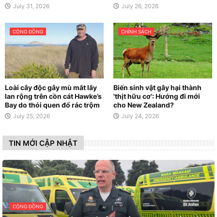
July 31, 2026
July 26, 2026
CỘNG ĐỒNG
CHÍNH SÁCH
Loài cây độc gây mù mắt lây
Biến sinh vật gây hại thành
lan rộng trên cồn cát Hawke’s
'thịt hữu cơ': Hướng đi mới
Bay do thói quen đổ rác trộm
cho New Zealand?
July 25, 2026
July 24, 2026
TIN MỚI CẬP NHẬT
CỘNG ĐỒNG