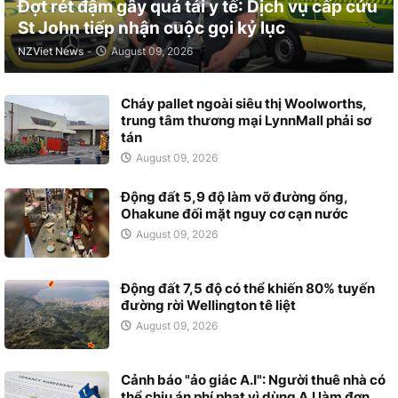
Đợt rét đậm gây quá tải y tế: Dịch vụ cấp cứu
St John tiếp nhận cuộc gọi kỷ lục
NZViet News
-
August 09, 2026
Cháy pallet ngoài siêu thị Woolworths,
trung tâm thương mại LynnMall phải sơ
tán
August 09, 2026
Động đất 5,9 độ làm vỡ đường ống,
Ohakune đối mặt nguy cơ cạn nước
August 09, 2026
Động đất 7,5 độ có thể khiến 80% tuyến
đường rời Wellington tê liệt
August 09, 2026
Cảnh báo "ảo giác A.I": Người thuê nhà có
thể chịu án phí phạt vì dùng A.I làm đơn