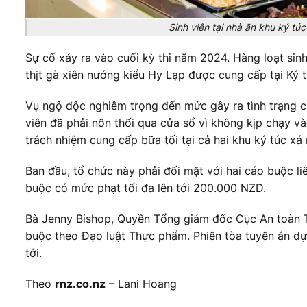
Sinh viên tại nhà ăn khu ký túc
Sự cố xảy ra vào cuối kỳ thi năm 2024. Hàng loạt sinh
thịt gà xiên nướng kiểu Hy Lạp được cung cấp tại Ký t
Vụ ngộ độc nghiêm trọng đến mức gây ra tình trạng ch
viên đã phải nôn thối qua cửa sổ vì không kịp chạy vào
trách nhiệm cung cấp bữa tối tại cả hai khu ký túc xá 
Ban đầu, tổ chức này phải đối mặt với hai cáo buộc l
buộc có mức phạt tối đa lên tới 200.000 NZD.
Bà Jenny Bishop, Quyền Tổng giám đốc Cục An toàn T
buộc theo Đạo luật Thực phẩm. Phiên tòa tuyên án dự 
tới.
Theo
rnz.co.nz
– Lani Hoang