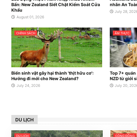
Bẩn: New Zealand Siết Chặt Kiểm Soát Cửa
nhãn An Toà
Khẩu
July 28, 202
August 01, 2026
CHÍNH SÁCH
ẨM THỰC
Biến sinh vật gây hại thành 'thịt hữu cơ':
Top 7+ quán
Hướng đi mới cho New Zealand?
NZD từ giới 
July 24, 2026
July 20, 202
DU LỊCH
DU LỊCH
CỘNG ĐỒNG