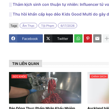
░ Thảm kịch sinh con thuận tự nhiên: Influencer tử v
░ Thu hồi khẩn cấp kẹo dẻo Kids Good Multi do gây d
Tags
Ẩm Thực
Tội Phạm
6/17/2026
Facebook
Twitter
TIN LIÊN QUAN
SỨC KHỎE
CHÍNH SÁCH
Báo Động Thực Phẩm Nhập Khẩu Nhiễm
Auckland bãi