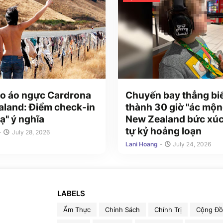
o áo ngực Cardrona
Chuyến bay thẳng bi
land: Điểm check-in
thành 30 giờ "ác mộn
ạ" ý nghĩa
New Zealand bức xúc
tự kỷ hoảng loạn
-
July 28, 2026
Lani Hoang
-
July 24, 2026
LABELS
Ẩm Thực
Chính Sách
Chính Trị
Cộng Đ