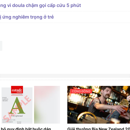
ong vì doula chậm gọi cấp cứu 5 phút
ị ứng nghiêm trọng ở trẻ
CỘNG ĐỒNG
 bỏ quy định bắt buộc dán
Giải thưởng Bia New Zealand 2