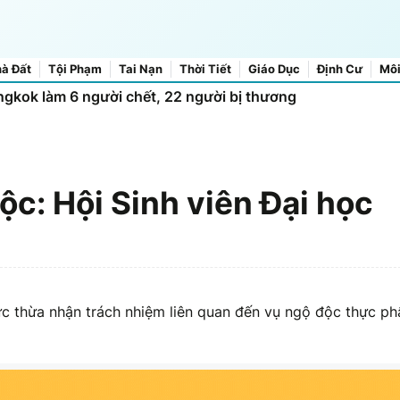
à Đất
Tội Phạm
Tai Nạn
Thời Tiết
Giáo Dục
Định Cư
Môi
gkok làm 6 người chết, 22 người bị thương
ộc: Hội Sinh viên Đại học
ức thừa nhận trách nhiệm liên quan đến vụ ngộ độc thực p