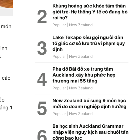
Khủng hoảng sức khỏe tâm thần
giới trẻ: Hệ thống Y tế có đang bỏ
rơi họ?
i món
Lake Tekapo kêu gọi người dân
tố giác cơ sở lưu trú vi phạm quy
inh
định
u
Phá dỡ Bãi đỗ xe trung tâm
Auckland xây khu phức hợp
i cáo
thương mại 55 tầng
áo
New Zealand bổ sung 9 môn học
mới do doanh nghiệp định hướng
áng 1
Ba học sinh Auckland Grammar
nhập viện nguy kịch sau chuỗi tấn
công bạo lực