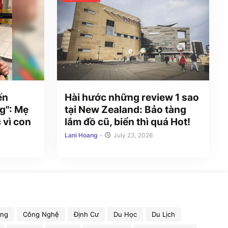
ến
Hài hước những review 1 sao
g": Mẹ
tại New Zealand: Bảo tàng
 vì con
lắm đồ cũ, biển thì quá Hot!
Lani Hoang
-
July 23, 2026
ồng
Công Nghệ
Định Cư
Du Học
Du Lịch