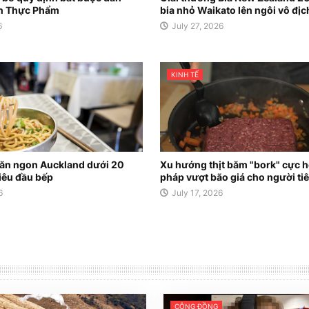
n Thực Phẩm
bia nhỏ Waikato lên ngôi vô địc
6
July 27, 2026
KINH TẾ
 ăn ngon Auckland dưới 20
Xu hướng thịt băm "bork" cực ho
siêu đầu bếp
pháp vượt bão giá cho người ti
6
July 17, 2026
CỘNG ĐỒNG