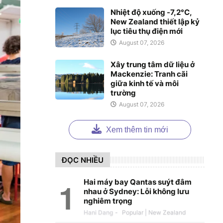
Nhiệt độ xuống -7,2°C,
New Zealand thiết lập kỷ
lục tiêu thụ điện mới
August 07, 2026
Xây trung tâm dữ liệu ở
Mackenzie: Tranh cãi
giữa kinh tế và môi
trường
August 07, 2026
Xem thêm tin mới
ĐỌC NHIỀU
Hai máy bay Qantas suýt đâm
nhau ở Sydney: Lỗi không lưu
nghiêm trọng
Hani Dang
-