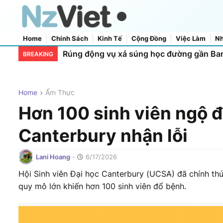
Home
Chính Sách
Kinh Tế
Cộng Đồng
Việc Làm
Nh
Home
About Us
Contact Us
Rúng động vụ xả súng học đường gần Ban
BREAKING
Home
Ẩm Thực
Hơn 100 sinh viên ngộ đ
Canterbury nhận lỗi
Lani Hoang
-
6/17/2026
Hội Sinh viên Đại học Canterbury (UCSA) đã chính th
quy mô lớn khiến hơn 100 sinh viên đổ bệnh.