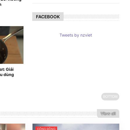
h
FACEBOOK
Tweets by nzviet
t: Giải
êu dùng
BOTTOM
View all
CỘNG ĐỒNG