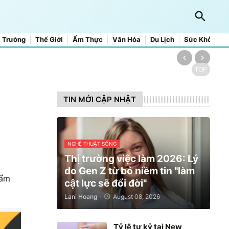
 Trường
Thế Giới
Ẩm Thực
Văn Hóa
Du Lịch
Sức Khỏe
TOP
TIN MỚI CẬP NHẬT
NGHỆ THUẬT SỐNG
Thị trường việc làm 2026: Lý
do Gen Z từ bỏ niềm tin "làm
hẩm
cật lực sẽ đổi đời"
Lani Hoang
-
August 08, 2026
Tỷ lệ tự kỷ tại New