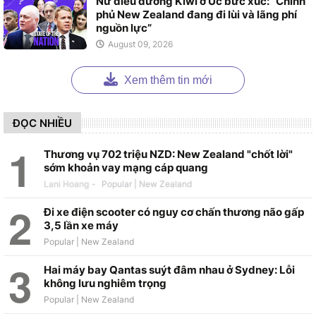
Nữ điều dưỡng Kiwi ở Úc bức xúc: “Chính
phủ New Zealand đang đi lùi và lãng phí
nguồn lực”
August 09, 2026
Xem thêm tin mới
ĐỌC NHIỀU
Thương vụ 702 triệu NZD: New Zealand "chốt lời"
sớm khoản vay mạng cáp quang
Lani Hoang
-
Đi xe điện scooter có nguy cơ chấn thương não gấp
3,5 lần xe máy
Hai máy bay Qantas suýt đâm nhau ở Sydney: Lỗi
không lưu nghiêm trọng