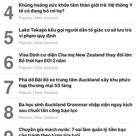
Khủng hoảng sức khỏe tâm thần giới trẻ: Hệ thống Y
tế có đang bỏ rơi họ?
Lake Tekapo kêu gọi người dân tố giác cơ sở lưu trú
vi phạm quy định
Visa Định cư diện Cha mẹ New Zealand thay đổi lớn:
Bỏ thời hạn EOI 2 năm
Phá dỡ Bãi đỗ xe trung tâm Auckland xây khu phức
hợp thương mại 55 tầng
Ba học sinh Auckland Grammar nhập viện nguy kịch
sau chuỗi tấn công bạo lực
Chuyên gia mách nước: 7 sai lầm quản lý tiền bạc
cần tránh theo từng lứa tuổi