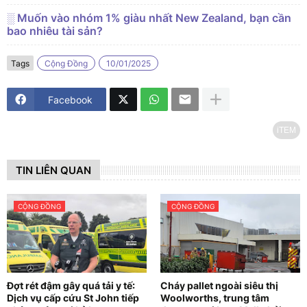
░ Muốn vào nhóm 1% giàu nhất New Zealand, bạn cần
bao nhiêu tài sản?
Tags
Cộng Đồng
10/01/2025
Facebook
iTEM
TIN LIÊN QUAN
CỘNG ĐỒNG
CỘNG ĐỒNG
Đợt rét đậm gây quá tải y tế:
Cháy pallet ngoài siêu thị
Dịch vụ cấp cứu St John tiếp
Woolworths, trung tâm