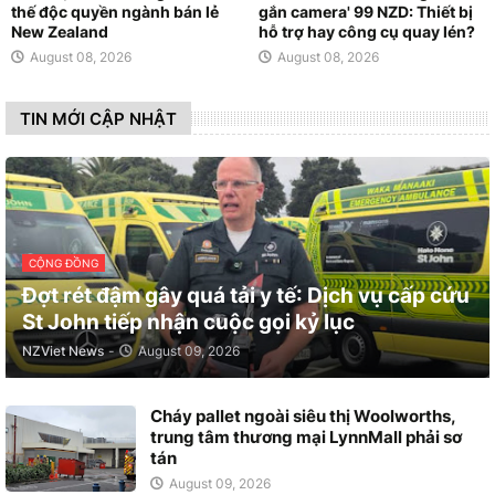
thế độc quyền ngành bán lẻ
gắn camera' 99 NZD: Thiết bị
New Zealand
hỗ trợ hay công cụ quay lén?
August 08, 2026
August 08, 2026
TIN MỚI CẬP NHẬT
CỘNG ĐỒNG
Đợt rét đậm gây quá tải y tế: Dịch vụ cấp cứu
St John tiếp nhận cuộc gọi kỷ lục
NZViet News
-
August 09, 2026
Cháy pallet ngoài siêu thị Woolworths,
trung tâm thương mại LynnMall phải sơ
tán
August 09, 2026