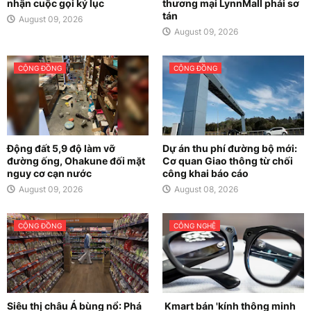
nhận cuộc gọi kỷ lục
thương mại LynnMall phải sơ
tán
August 09, 2026
August 09, 2026
CỘNG ĐỒNG
CỘNG ĐỒNG
Động đất 5,9 độ làm vỡ
Dự án thu phí đường bộ mới:
đường ống, Ohakune đối mặt
Cơ quan Giao thông từ chối
nguy cơ cạn nước
công khai báo cáo
August 09, 2026
August 08, 2026
CỘNG ĐỒNG
CÔNG NGHỆ
Siêu thị châu Á bùng nổ: Phá
Kmart bán 'kính thông minh