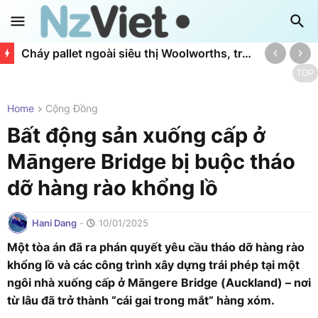
Cháy pallet ngoài siêu thị Woolworths, trung tâm thương mại LynnMall phải sơ tán
TOP
Home
Cộng Đồng
Bất động sản xuống cấp ở
Māngere Bridge bị buộc tháo
dỡ hàng rào khổng lồ
Hani Dang
-
10/01/2025
Một tòa án đã ra phán quyết yêu cầu tháo dỡ hàng rào
khổng lồ và các công trình xây dựng trái phép tại một
ngôi nhà xuống cấp ở Māngere Bridge (Auckland) – nơi
từ lâu đã trở thành “cái gai trong mắt” hàng xóm.