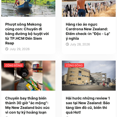
Phượt sông Mekong
Hàng rào áo ngực
cùng con: Chuyến đi
Cardrona New Zealand:
bằng đường bộ tuyệt vời
Điểm check-in "Độc - Lạ"
từ TP.HCM Đến Siem
ý nghĩa
Reap
July 28, 2026
July 29, 2026
CỘNG ĐỒNG
CỘNG ĐỒNG
Chuyến bay thẳng biến
Hài hước những review 1
thành 30 giờ "ác mộng":
sao tại New Zealand: Bảo
Mẹ New Zealand bức xúc
tàng lắm đồ cũ, biển thì
vì con tự kỷ hoảng loạn
quá Hot!