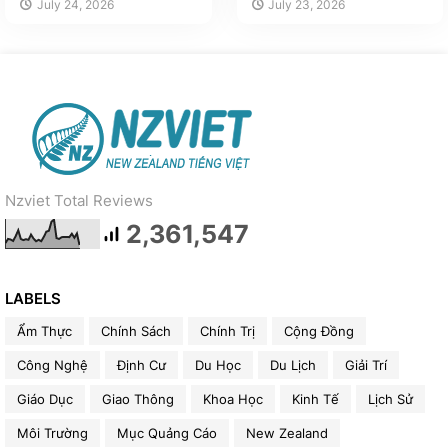
July 24, 2026
July 23, 2026
Nzviet Total Reviews
2,361,547
LABELS
Ẩm Thực
Chính Sách
Chính Trị
Cộng Đồng
Công Nghệ
Định Cư
Du Học
Du Lịch
Giải Trí
Giáo Dục
Giao Thông
Khoa Học
Kinh Tế
Lịch Sử
Môi Trường
Mục Quảng Cáo
New Zealand