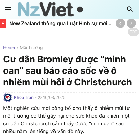
New Zealand thông qua Luật Hình sự mới: Siết chặt tội phạm bán lẻ, hành hung và mở rộng quyền bắt giữ của công dân
TOP
Home
Môi Trường
Cư dân Bromley được “minh
oan” sau báo cáo sốc về ô
nhiễm mùi hôi ở Christchurch
Khoa Tran
-
10/03/2025
Một nghiên cứu mới công bố cho thấy ô nhiễm mùi từ
môi trường có thể gây hại cho sức khỏe đã khiến một
cư dân Christchurch cảm thấy được “minh oan” sau
nhiều năm lên tiếng về vấn đề này.