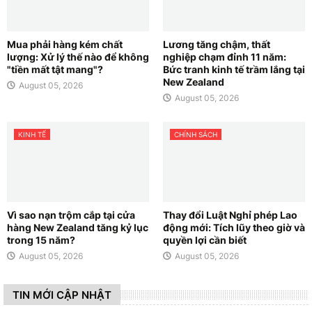
Mua phải hàng kém chất
Lương tăng chậm, thất
lượng: Xử lý thế nào để không
nghiệp chạm đỉnh 11 năm:
"tiền mất tật mang"?
Bức tranh kinh tế trầm lắng tại
New Zealand
August 05, 2026
August 05, 2026
KINH TẾ
CHÍNH SÁCH
Vì sao nạn trộm cắp tại cửa
Thay đổi Luật Nghỉ phép Lao
hàng New Zealand tăng kỷ lục
động mới: Tích lũy theo giờ và
trong 15 năm?
quyền lợi cần biết
August 05, 2026
August 05, 2026
TIN MỚI CẬP NHẬT