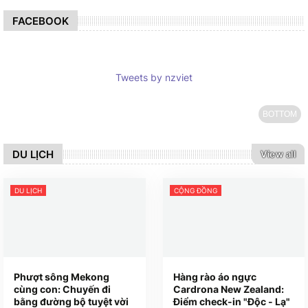
FACEBOOK
Tweets by nzviet
BOTTOM
DU LỊCH
View all
DU LỊCH
CỘNG ĐỒNG
Phượt sông Mekong
Hàng rào áo ngực
cùng con: Chuyến đi
Cardrona New Zealand:
bằng đường bộ tuyệt vời
Điểm check-in "Độc - Lạ"