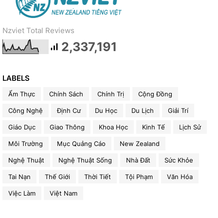
Nzviet Total Reviews
2,337,191
LABELS
Ẩm Thực
Chính Sách
Chính Trị
Cộng Đồng
Công Nghệ
Định Cư
Du Học
Du Lịch
Giải Trí
Giáo Dục
Giao Thông
Khoa Học
Kinh Tế
Lịch Sử
Môi Trường
Mục Quảng Cáo
New Zealand
Nghệ Thuật
Nghệ Thuật Sống
Nhà Đất
Sức Khỏe
Tai Nạn
Thế Giới
Thời Tiết
Tội Phạm
Văn Hóa
Việc Làm
Việt Nam