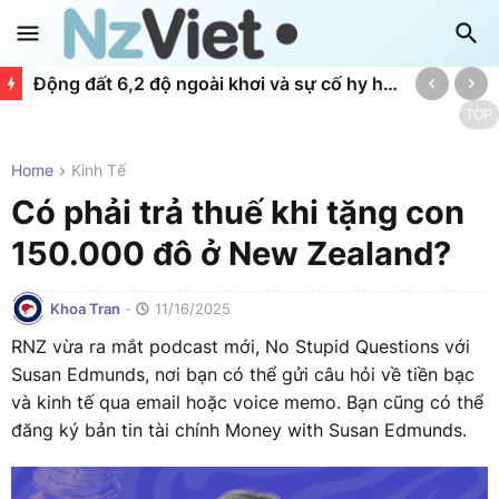
Động đất 6,2 độ ngoài khơi và sự cố hy hữu của hệ thống cảnh báo
TOP
Home
Kinh Tế
Có phải trả thuế khi tặng con
150.000 đô ở New Zealand?
Khoa Tran
-
11/16/2025
RNZ vừa ra mắt podcast mới, No Stupid Questions với
Susan Edmunds, nơi bạn có thể gửi câu hỏi về tiền bạc
và kinh tế qua email hoặc voice memo. Bạn cũng có thể
đăng ký bản tin tài chính Money with Susan Edmunds.