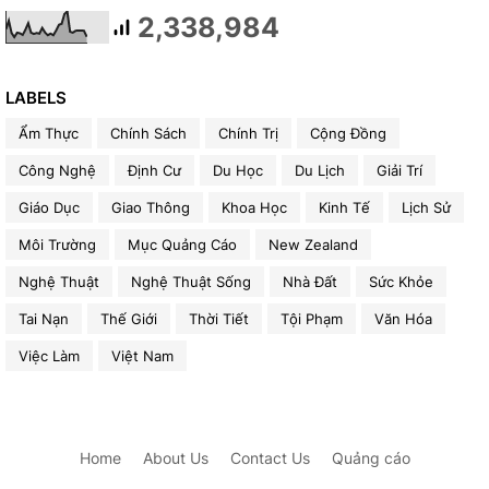
2,338,984
LABELS
Ẩm Thực
Chính Sách
Chính Trị
Cộng Đồng
Công Nghệ
Định Cư
Du Học
Du Lịch
Giải Trí
Giáo Dục
Giao Thông
Khoa Học
Kinh Tế
Lịch Sử
Môi Trường
Mục Quảng Cáo
New Zealand
Nghệ Thuật
Nghệ Thuật Sống
Nhà Đất
Sức Khỏe
Tai Nạn
Thế Giới
Thời Tiết
Tội Phạm
Văn Hóa
Việc Làm
Việt Nam
Home
About Us
Contact Us
Quảng cáo