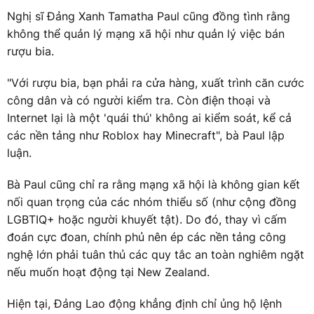
Nghị sĩ Đảng Xanh Tamatha Paul cũng đồng tình rằng
không thể quản lý mạng xã hội như quản lý việc bán
rượu bia.
"Với rượu bia, bạn phải ra cửa hàng, xuất trình căn cước
công dân và có người kiểm tra. Còn điện thoại và
Internet lại là một 'quái thú' không ai kiểm soát, kể cả
các nền tảng như Roblox hay Minecraft", bà Paul lập
luận.
Bà Paul cũng chỉ ra rằng mạng xã hội là không gian kết
nối quan trọng của các nhóm thiểu số (như cộng đồng
LGBTIQ+ hoặc người khuyết tật). Do đó, thay vì cấm
đoán cực đoan, chính phủ nên ép các nền tảng công
nghệ lớn phải tuân thủ các quy tắc an toàn nghiêm ngặt
nếu muốn hoạt động tại New Zealand.
Hiện tại, Đảng Lao động khẳng định chỉ ủng hộ lệnh