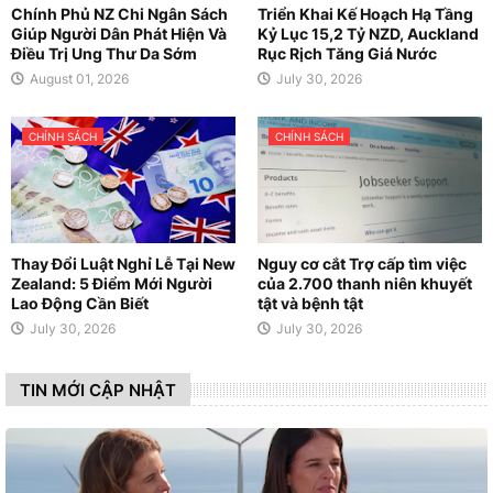
Chính Phủ NZ Chi Ngân Sách
Triển Khai Kế Hoạch Hạ Tầng
Giúp Người Dân Phát Hiện Và
Kỷ Lục 15,2 Tỷ NZD, Auckland
Điều Trị Ung Thư Da Sớm
Rục Rịch Tăng Giá Nước
August 01, 2026
July 30, 2026
CHÍNH SÁCH
CHÍNH SÁCH
Thay Đổi Luật Nghỉ Lễ Tại New
Nguy cơ cắt Trợ cấp tìm việc
Zealand: 5 Điểm Mới Người
của 2.700 thanh niên khuyết
Lao Động Cần Biết
tật và bệnh tật
July 30, 2026
July 30, 2026
TIN MỚI CẬP NHẬT