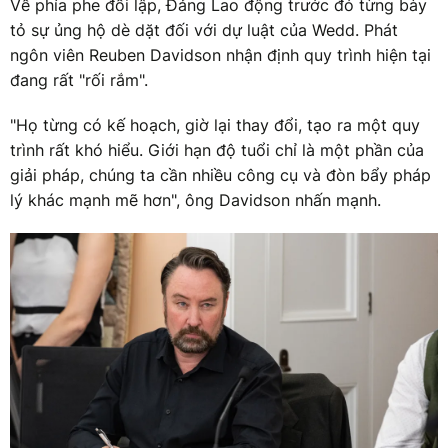
Về phía phe đối lập, Đảng Lao động trước đó từng bày
tỏ sự ủng hộ dè dặt đối với dự luật của Wedd. Phát
ngôn viên Reuben Davidson nhận định quy trình hiện tại
đang rất "rối rắm".
"Họ từng có kế hoạch, giờ lại thay đổi, tạo ra một quy
trình rất khó hiểu. Giới hạn độ tuổi chỉ là một phần của
giải pháp, chúng ta cần nhiều công cụ và đòn bẩy pháp
lý khác mạnh mẽ hơn", ông Davidson nhấn mạnh.