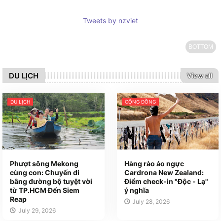
Tweets by nzviet
BOTTOM
DU LỊCH
View all
DU LỊCH
CỘNG ĐỒNG
Phượt sông Mekong
Hàng rào áo ngực
cùng con: Chuyến đi
Cardrona New Zealand:
bằng đường bộ tuyệt vời
Điểm check-in "Độc - Lạ"
từ TP.HCM Đến Siem
ý nghĩa
Reap
July 28, 2026
July 29, 2026