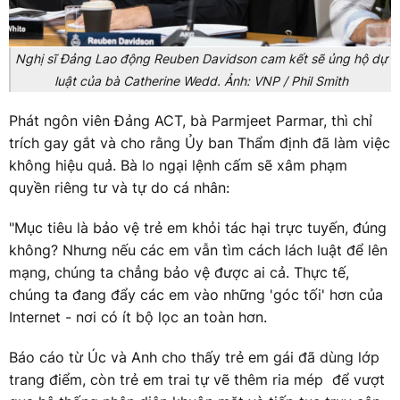
Nghị sĩ Đảng Lao động Reuben Davidson cam kết sẽ ủng hộ dự
luật của bà Catherine Wedd. Ảnh: VNP / Phil Smith
Phát ngôn viên Đảng ACT, bà Parmjeet Parmar, thì chỉ
trích gay gắt và cho rằng Ủy ban Thẩm định đã làm việc
không hiệu quả. Bà lo ngại lệnh cấm sẽ xâm phạm
quyền riêng tư và tự do cá nhân:
"Mục tiêu là bảo vệ trẻ em khỏi tác hại trực tuyến, đúng
không? Nhưng nếu các em vẫn tìm cách lách luật để lên
mạng, chúng ta chẳng bảo vệ được ai cả. Thực tế,
chúng ta đang đẩy các em vào những 'góc tối' hơn của
Internet - nơi có ít bộ lọc an toàn hơn.
Báo cáo từ Úc và Anh cho thấy trẻ em gái đã dùng lớp
trang điểm, còn trẻ em trai tự vẽ thêm ria mép để vượt