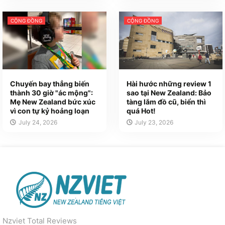
CỘNG ĐỒNG
CỘNG ĐỒNG
Chuyến bay thẳng biến
Hài hước những review 1
thành 30 giờ "ác mộng":
sao tại New Zealand: Bảo
Mẹ New Zealand bức xúc
tàng lắm đồ cũ, biển thì
vì con tự kỷ hoảng loạn
quá Hot!
July 24, 2026
July 23, 2026
Nzviet Total Reviews