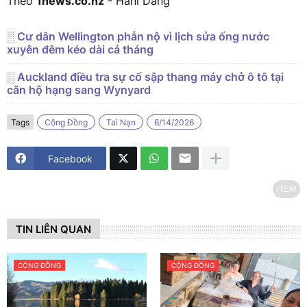
Theo
1news.co.nz
- Hani Dang
░ Cư dân Wellington phẫn nộ vì lịch sửa ống nước
xuyên đêm kéo dài cả tháng
░ Auckland điều tra sự cố sập thang máy chở ô tô tại
căn hộ hạng sang Wynyard
Tags
Cộng Đồng
Tai Nạn
6/14/2026
Facebook
iTEM
TIN LIÊN QUAN
CỘNG ĐỒNG
CỘNG ĐỒNG