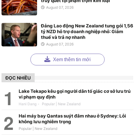
truy quét tội phạm trộm kim loại
August 07, 2026
Đảng Lao động New Zealand tung gói 1,56
tỷ NZD hỗ trợ doanh nghiệp nhỏ: Giảm
thuế và trả nợ nhanh
August 07, 2026
Xem thêm tin mới
ĐỌC NHIỀU
Lake Tekapo kêu gọi người dân tố giác cơ sở lưu trú
vi phạm quy định
Hani Dang
-
Hai máy bay Qantas suýt đâm nhau ở Sydney: Lỗi
không lưu nghiêm trọng