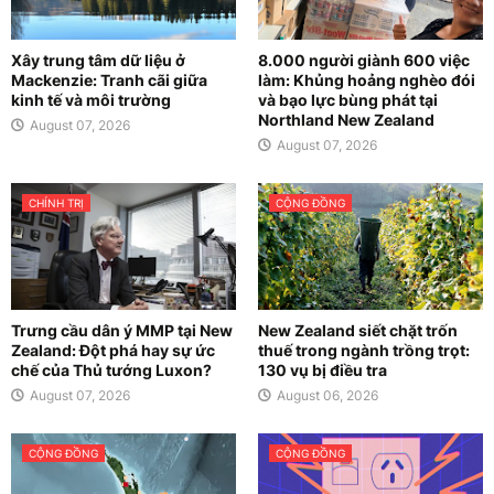
Xây trung tâm dữ liệu ở
8.000 người giành 600 việc
Mackenzie: Tranh cãi giữa
làm: Khủng hoảng nghèo đói
kinh tế và môi trường
và bạo lực bùng phát tại
Northland New Zealand
August 07, 2026
August 07, 2026
CHÍNH TRỊ
CỘNG ĐỒNG
Trưng cầu dân ý MMP tại New
New Zealand siết chặt trốn
Zealand: Đột phá hay sự ức
thuế trong ngành trồng trọt:
chế của Thủ tướng Luxon?
130 vụ bị điều tra
August 07, 2026
August 06, 2026
CỘNG ĐỒNG
CỘNG ĐỒNG