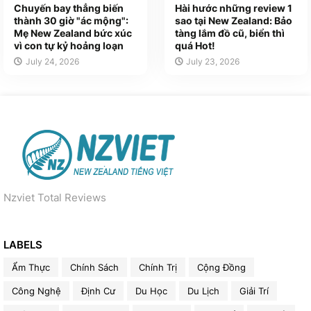
Chuyến bay thẳng biến
Hài hước những review 1
thành 30 giờ "ác mộng":
sao tại New Zealand: Bảo
Mẹ New Zealand bức xúc
tàng lắm đồ cũ, biển thì
vì con tự kỷ hoảng loạn
quá Hot!
July 24, 2026
July 23, 2026
Nzviet Total Reviews
LABELS
Ẩm Thực
Chính Sách
Chính Trị
Cộng Đồng
Công Nghệ
Định Cư
Du Học
Du Lịch
Giải Trí