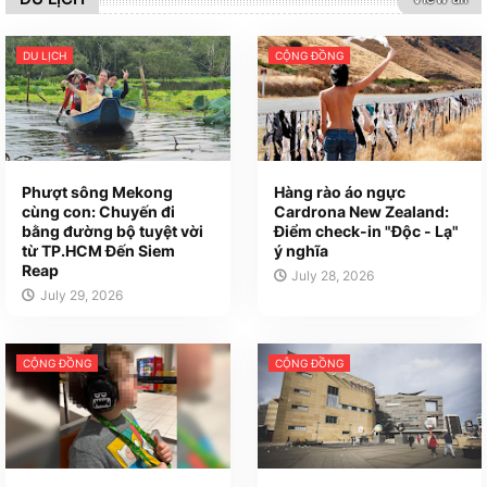
DU LỊCH
CỘNG ĐỒNG
Phượt sông Mekong
Hàng rào áo ngực
cùng con: Chuyến đi
Cardrona New Zealand:
bằng đường bộ tuyệt vời
Điểm check-in "Độc - Lạ"
từ TP.HCM Đến Siem
ý nghĩa
Reap
July 28, 2026
July 29, 2026
CỘNG ĐỒNG
CỘNG ĐỒNG