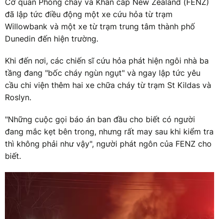
Cơ quan Phòng cháy và Khẩn cấp New Zealand (FENZ)
đã lập tức điều động một xe cứu hỏa từ trạm
Willowbank và một xe từ trạm trung tâm thành phố
Dunedin đến hiện trường.
Khi đến nơi, các chiến sĩ cứu hỏa phát hiện ngôi nhà ba
tầng đang "bốc cháy ngùn ngụt" và ngay lập tức yêu
cầu chi viện thêm hai xe chữa cháy từ trạm St Kildas và
Roslyn.
"Những cuộc gọi báo án ban đầu cho biết có người
đang mắc kẹt bên trong, nhưng rất may sau khi kiểm tra
thì không phải như vậy", người phát ngôn của FENZ cho
biết.