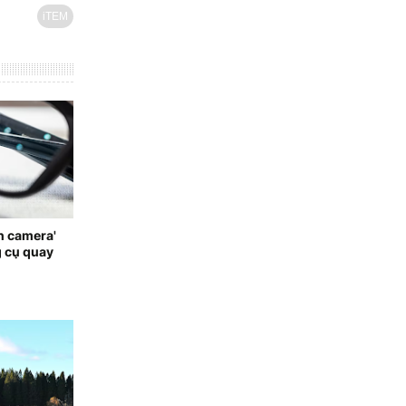
iTEM
n camera'
g cụ quay