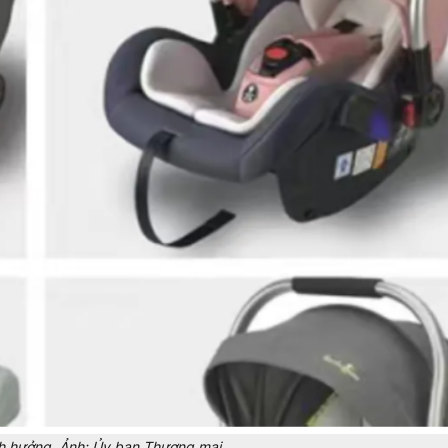
nh hưởng. Ảnh: Ủy ban Thương mại