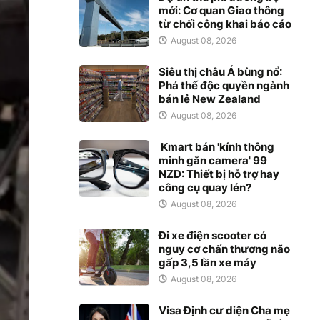
mới: Cơ quan Giao thông
từ chối công khai báo cáo
August 08, 2026
Siêu thị châu Á bùng nổ:
Phá thế độc quyền ngành
bán lẻ New Zealand
August 08, 2026
Kmart bán 'kính thông
minh gắn camera' 99
NZD: Thiết bị hỗ trợ hay
công cụ quay lén?
August 08, 2026
Đi xe điện scooter có
nguy cơ chấn thương não
gấp 3,5 lần xe máy
August 08, 2026
Visa Định cư diện Cha mẹ