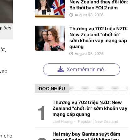
New Zealand thay đổi lớn:
Bỏ thời hạn EOI 2 năm
August 08, 2026
Ủy ban
Thương vụ 702 triệu NZD:
New Zealand "chốt lời"
sớm khoản vay mạng cáp
quang
ật,
August 08, 2026
Xem thêm tin mới
 web
ĐỌC NHIỀU
Thương vụ 702 triệu NZD: New
Zealand "chốt lời" sớm khoản vay
mạng cáp quang
Lani Hoang
-
Hai máy bay Qantas suýt đâm
h cho
nhau ở Sydney: Lỗi không lưu