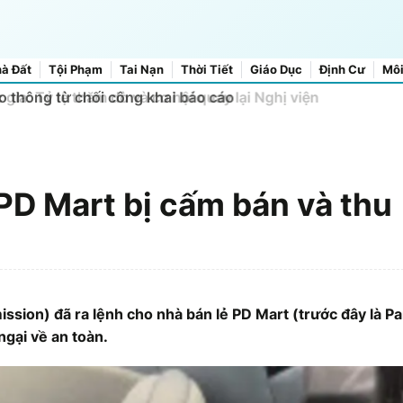
à Đất
Tội Phạm
Tai Nạn
Thời Tiết
Giáo Dục
Định Cư
Môi
o thông từ chối công khai báo cáo
 PD Mart bị cấm bán và thu
on) đã ra lệnh cho nhà bán lẻ PD Mart (trước đây là P
ngại về an toàn.