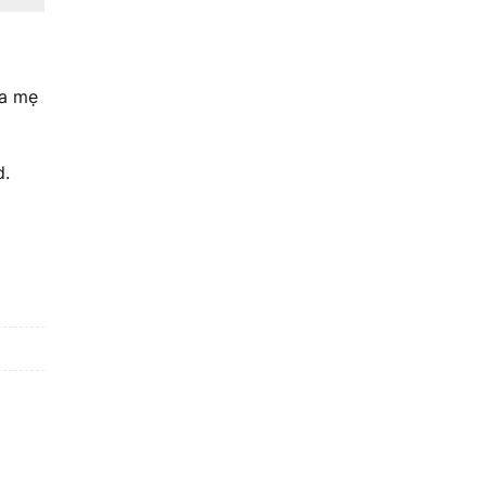
ha mẹ
d.