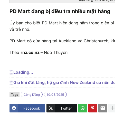
PD Mart đang bị điều tra nhiều mặt hàng
Ủy ban cho biết PD Mart hiện đang nằm trong diện bị
và trẻ nhỏ.
PD Mart có cửa hàng tại Auckland và Christchurch, k
Theo
rnz.co.nz
– Noo Thuyen
░ Loading...
░ Giá khí đốt tăng, hộ gia đình New Zealand có nên đ
Tags
Cộng Đồng
10/03/2025
Facebook
Twitter