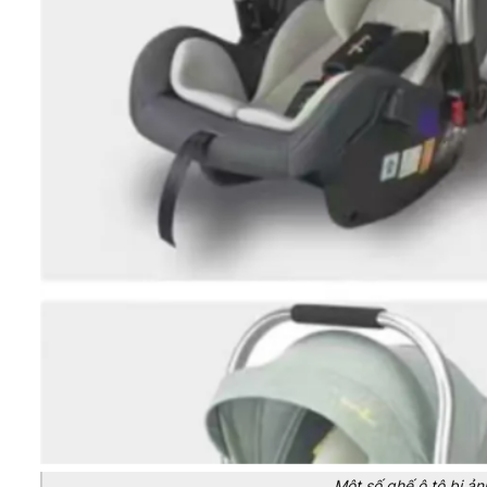
Một số ghế ô tô bị ả