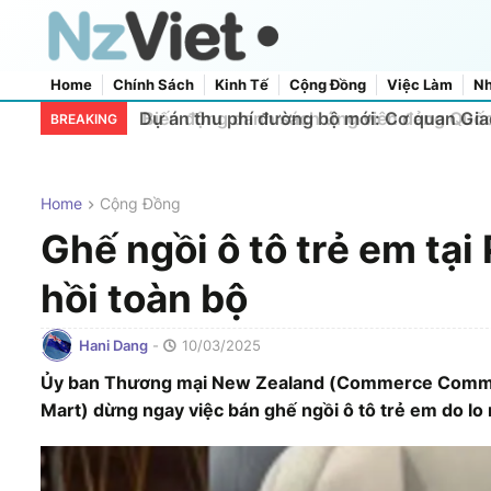
Home
Chính Sách
Kinh Tế
Cộng Đồng
Việc Làm
Nh
Home
About Us
Contact Us
Dự án thu phí đường bộ mới: Cơ quan Gia
BREAKING
Home
Cộng Đồng
Ghế ngồi ô tô trẻ em tại
hồi toàn bộ
Hani Dang
-
10/03/2025
Ủy ban Thương mại New Zealand (Commerce Commissi
Mart) dừng ngay việc bán ghế ngồi ô tô trẻ em do lo 