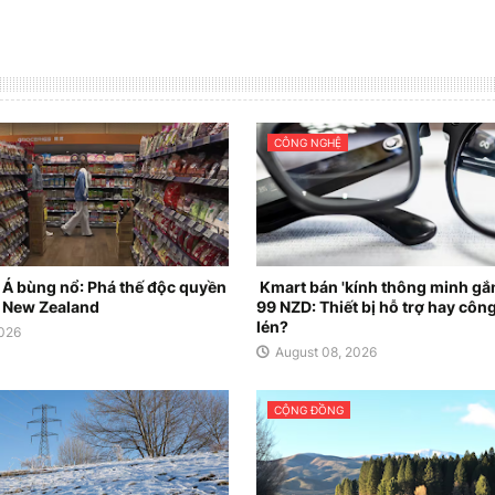
CÔNG NGHỆ
u Á bùng nổ: Phá thế độc quyền
Kmart bán 'kính thông minh gắ
ẻ New Zealand
99 NZD: Thiết bị hỗ trợ hay côn
lén?
2026
August 08, 2026
CỘNG ĐỒNG