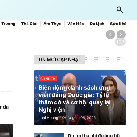
 Trường
Thế Giới
Ẩm Thực
Văn Hóa
Du Lịch
Sức Khỏe
TOP
TIN MỚI CẬP NHẬT
CHÍNH TRỊ
Biến động danh sách ứng
viên đảng Quốc gia: Tỷ lệ
thăm dò và cơ hội quay lại
anda
Nghị viện
Lani Hoang
-
August 08, 2026
Dự án thu phí đường bộ