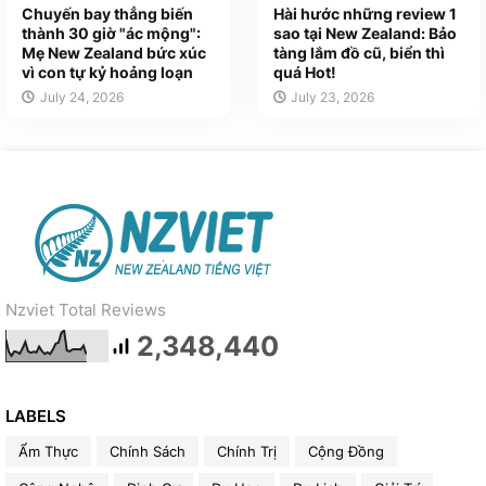
Chuyến bay thẳng biến
Hài hước những review 1
thành 30 giờ "ác mộng":
sao tại New Zealand: Bảo
Mẹ New Zealand bức xúc
tàng lắm đồ cũ, biển thì
vì con tự kỷ hoảng loạn
quá Hot!
July 24, 2026
July 23, 2026
Nzviet Total Reviews
2,348,440
LABELS
Ẩm Thực
Chính Sách
Chính Trị
Cộng Đồng