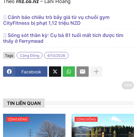
Theo
rnz.co.nz
– Lani Hoang
░ Cảnh báo chiêu trò bẫy giá từ vụ chuỗi gym
CityFitness bị phạt 1,12 triệu NZD
░ Sống sót thần kỳ: Cụ bà 81 tuổi mất tích được tìm
thấy ở Ferrymead
Tags
Cộng Đồng
6/10/2026
Facebook
iTEM
TIN LIÊN QUAN
CỘNG ĐỒNG
CỘNG ĐỒNG