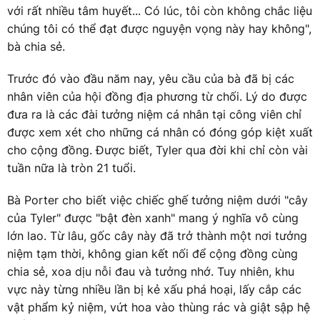
với rất nhiều tâm huyết... Có lúc, tôi còn không chắc liệu
chúng tôi có thể đạt được nguyện vọng này hay không",
bà chia sẻ.
Trước đó vào đầu năm nay, yêu cầu của bà đã bị các
nhân viên của hội đồng địa phương từ chối. Lý do được
đưa ra là các đài tưởng niệm cá nhân tại công viên chỉ
được xem xét cho những cá nhân có đóng góp kiệt xuất
cho cộng đồng. Được biết, Tyler qua đời khi chỉ còn vài
tuần nữa là tròn 21 tuổi.
Bà Porter cho biết việc chiếc ghế tưởng niệm dưới "cây
của Tyler" được "bật đèn xanh" mang ý nghĩa vô cùng
lớn lao. Từ lâu, gốc cây này đã trở thành một nơi tưởng
niệm tạm thời, không gian kết nối để cộng đồng cùng
chia sẻ, xoa dịu nỗi đau và tưởng nhớ. Tuy nhiên, khu
vực này từng nhiều lần bị kẻ xấu phá hoại, lấy cắp các
vật phẩm kỷ niệm, vứt hoa vào thùng rác và giật sập hệ