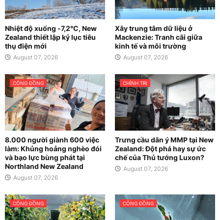
Nhiệt độ xuống -7,2°C, New
Xây trung tâm dữ liệu ở
Zealand thiết lập kỷ lục tiêu
Mackenzie: Tranh cãi giữa
thụ điện mới
kinh tế và môi trường
August 07, 2026
August 07, 2026
CỘNG ĐỒNG
CHÍNH TRỊ
8.000 người giành 600 việc
Trưng cầu dân ý MMP tại New
làm: Khủng hoảng nghèo đói
Zealand: Đột phá hay sự ức
và bạo lực bùng phát tại
chế của Thủ tướng Luxon?
Northland New Zealand
August 07, 2026
August 07, 2026
CỘNG ĐỒNG
CỘNG ĐỒNG