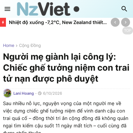
Nhiệt độ xuống -7,2°C, New Zealand thiết lập kỷ lục tiêu thụ điện mới
TOP
Home
Cộng Đồng
Người mẹ giành lại công lý:
Chiếc ghế tưởng niệm con trai
tử nạn được phê duyệt
Lani Hoang
-
6/10/2026
Sau nhiều nỗ lực, nguyện vọng của một người mẹ về
việc dựng chiếc ghế tưởng niệm để vinh danh cậu con
trai quá cố – đồng thời tri ân cộng đồng đã không quản
ngại tìm kiếm cậu suốt 11 ngày mất tích – cuối cùng đã