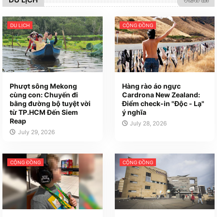
DU LỊCH
CỘNG ĐỒNG
Phượt sông Mekong
Hàng rào áo ngực
cùng con: Chuyến đi
Cardrona New Zealand:
bằng đường bộ tuyệt vời
Điểm check-in "Độc - Lạ"
từ TP.HCM Đến Siem
ý nghĩa
Reap
July 28, 2026
July 29, 2026
CỘNG ĐỒNG
CỘNG ĐỒNG