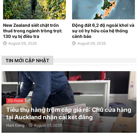
New Zealand siết chặt trốn
Động đất 6,2 độ ngoài khơi và
thuế trong ngành trồng trọt:
sự cố hy hữu của hệ thống
130 vụ bị điều tra
cảnh báo
August 06, 2026
August 06, 2026
TIN MỚI CẬP NHẬT
TỘI PHẠM
Tiêu thụ hàng trộm cắp giá rẻ: Chủ cửa hàng
tại Auckland nhận cái kết đắng
Hani Dang
-
August 07, 2026