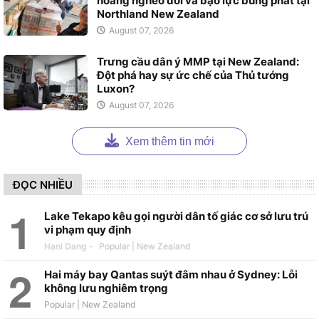
hoảng nghèo đói và bạo lực bùng phát tại
Northland New Zealand
August 07, 2026
Trưng cầu dân ý MMP tại New Zealand:
Đột phá hay sự ức chế của Thủ tướng
Luxon?
August 07, 2026
Xem thêm tin mới
ĐỌC NHIỀU
Lake Tekapo kêu gọi người dân tố giác cơ sở lưu trú
vi phạm quy định
Hani Dang
-
Hai máy bay Qantas suýt đâm nhau ở Sydney: Lỗi
không lưu nghiêm trọng